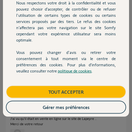
Nous respectons votre droit à la confidentialité et vous
Chauffage
rajouter un clavier codé pour désactiver l'alarme
pouvez choisir d’accepter, de contrôler ou de refuser
l'utilisation de certains types de cookies ou certains
Merci de votre retour
services proposés par des tiers. Le refus des cookies
Autres produits
Rachel
n’affectera pas votre navigation sur le site Somfy
cependant votre expérience utilisateur sera moins
Merci,
optimale.
rachel P.
Vous pouvez changer d'avis ou retirer votre
Devis avec un pro
il y a plus de 4 ans
consentement à tout moment via le centre de
Participer au fil de discussion
préférences des cookies. Pour plus d’informations,
veuillez consulter notre
politique de cookies
.
Contact
Réponses
Boutique
TOUT ACCEPTER
Gérer mes préférences
Bonjour, je suis intéressé également de savoir si l'on peut ajouter un
clavier codé à une somfy alarme plus ?
J'ai vu qu'il était en vente en ligne sur le site de Lapeyre ..
Merci de votre retour