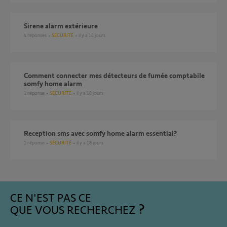
Sirene alarm extérieure
4
réponses
SÉCURITÉ
il y a 14 jours
comment connecter mes détecteurs de fumée comptabile
somfy home alarm
1
réponse
SÉCURITÉ
il y a 18 jours
reception sms avec somfy home alarm essential?
1
réponse
SÉCURITÉ
il y a 18 jours
CE N'EST PAS CE
QUE VOUS RECHERCHEZ