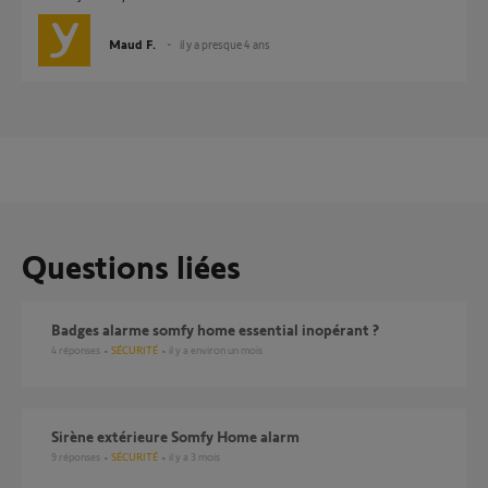
Maud F.
il y a presque 4 ans
Questions liées
Badges alarme somfy home essential inopérant ?
4
réponses
SÉCURITÉ
il y a environ un mois
Sirène extérieure Somfy Home alarm
9
réponses
SÉCURITÉ
il y a 3 mois