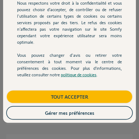
Nous respectons votre droit à la confidentialité et vous
Chauffage
pouvez choisir d’accepter, de contrôler ou de refuser
Manu
l'utilisation de certains types de cookies ou certains
il y a plus de 4 ans
services proposés par des tiers. Le refus des cookies
Autres produits
Participer au fil de discussion
n’affectera pas votre navigation sur le site Somfy
cependant votre expérience utilisateur sera moins
optimale.
Réponses
Vous pouvez changer d'avis ou retirer votre
Devis avec un pro
consentement à tout moment via le centre de
préférences des cookies. Pour plus d’informations,
Bonjour Manu
veuillez consulter notre
politique de cookies
.
Si vous n'avez aucune trace dans l'historique c'est que le problème vient
Contact
de la sirène qui se déclenche seule et en plus ne communique pas avec le
Link.
Essayez de changer les piles de la sirène, mais c'est une analyse
Boutique
TOUT ACCEPTER
empirique.
Gérer mes préférences
JACKY M.
il y a plus de 4 ans