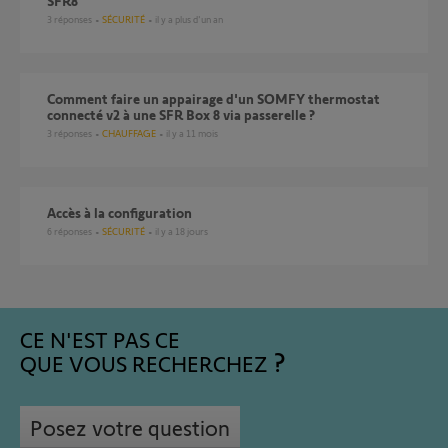
SFR8
3
réponses
SÉCURITÉ
il y a plus d'un an
Comment faire un appairage d'un SOMFY thermostat
connecté v2 à une SFR Box 8 via passerelle ?
3
réponses
CHAUFFAGE
il y a 11 mois
Accès à la configuration
6
réponses
SÉCURITÉ
il y a 18 jours
CE N'EST PAS CE
QUE VOUS RECHERCHEZ
Posez votre question