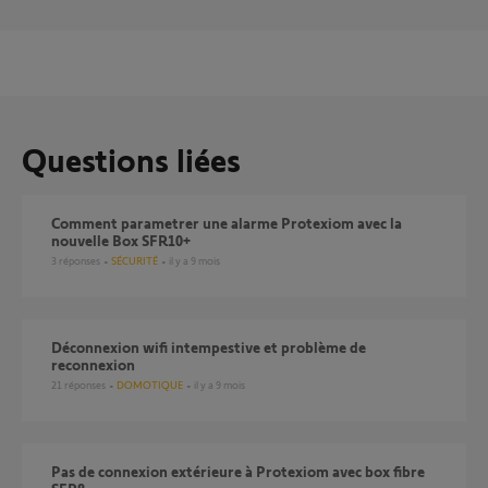
Questions liées
Comment parametrer une alarme Protexiom avec la
nouvelle Box SFR10+
3
réponses
SÉCURITÉ
il y a 9 mois
déconnexion wifi intempestive et problème de
reconnexion
21
réponses
DOMOTIQUE
il y a 9 mois
Pas de connexion extérieure à Protexiom avec box fibre