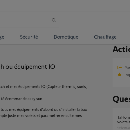
ge
Sécurité
Domotique
Chauffage
Acti
tch ou équipement IO
Par
Im
tch et mes équipements IO (Capteur thermis, sunis,
Ques
ne télécommande easy sun.
er tous mes équipements d'abord ou d'installer la box
pte juste mes volets et paramétrer ensuite mes
TaHoma Switch – états erronés de tous les
volets 
4
réponse