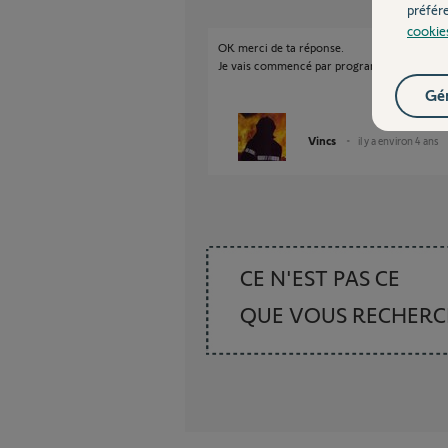
préfér
cookie
OK merci de ta réponse.
Je vais commencé par programmer ma tél
Gér
Vincs
il y a environ 4 ans
CE N'EST PAS CE
QUE VOUS RECHER