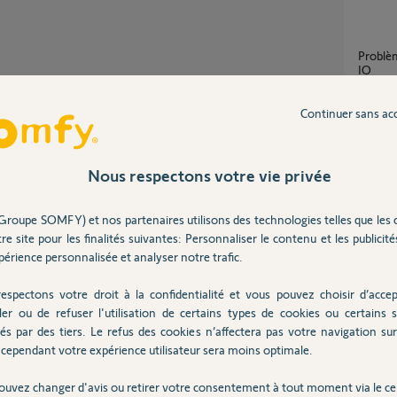
Problème avec la Tahoma et Smoove Origin
IO
1
réponse
Continuer sans ac
Partager cette question
Participer au fil de discussion
Migra
26
répons
Nous respectons votre vie privée
Groupe SOMFY) et nos partenaires utilisons des technologies telles que les 
Probl
re site pour les finalités suivantes: Personnaliser le contenu et les publicités
1
réponse
érience personnalisée et analyser notre trafic.
jà vous pourrez vérifier que tout fonctionnent
) puis vous pourrez vous consacrer à
espectons votre droit à la confidentialité et vous pouvez choisir d’accep
Problème ajout SMOOVE IO sur Tahoma
ler ou de refuser l'utilisation de certains types de cookies ou certains s
Switch 
és par des tiers. Le refus des cookies n’affectera pas votre navigation sur 
4
réponse
cependant votre expérience utilisateur sera moins optimale.
 ans
ouvez changer d'avis ou retirer votre consentement à tout moment via le ce