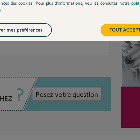
ences des cookies. Pour plus d’informations, veuillez consulter notre
poli
s
.
Inter
écommande avant
er mes préférences
TOUT ACCEP
Posez votre question
CHEZ