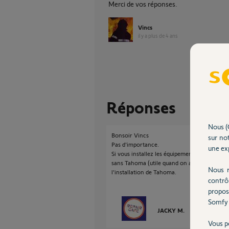
Merci de vos réponses.
Vincs
il y a plus de 4 ans
Réponses
Nous (
Bonsoir Vincs
sur not
Pas d'importance.
une exp
Si vous installez les équipements d'abord, dé
sans Tahoma (utile quand on a plus internet
Nous r
l'installation de Tahoma.
contrô
propos
Somfy 
JACKY M.
il y a plus de 4
Vous p