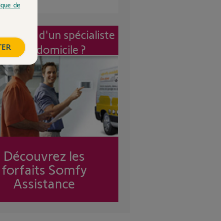
tique de
vention d'un spécialiste
TER
à mon domicile ?
Découvrez les
forfaits Somfy
Assistance