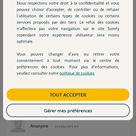
Nous respectons votre droit à la confidentialité et vous
Chauffage
pas RTS).
pouvez choisir d’accepter, de contrôler ou de refuser
En photo, le type de
l'utilisation de certains types de cookies ou certains
télécommande que j'ai.
services proposés par des tiers. Le refus des cookies
Autres produits
Merci pour votre aide,
n’affectera pas votre navigation sur le site Somfy
cependant votre expérience utilisateur sera moins
Gilles P.
optimale.
il y a plus de 4 ans
Participer au fil de discussion
Vous pouvez changer d'avis ou retirer votre
Devis avec un pro
consentement à tout moment via le centre de
préférences des cookies. Pour plus d’informations,
veuillez consulter notre
politique de cookies
.
Réponses
Contact
Boutique
TOUT ACCEPTER
Bonjour,
Utilisez la manip vidéo pour les RTS, c'est pareil.
Gérer mes préférences
CdL
Anonyme
il y a plus de 4 ans