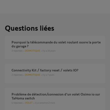
Questions liées
pourquoi la télécommande du volet roulant ouvre la porte
du garage ?
3
réponses
DOMOTIQUE
il y a 16 jours
Connectivity Kit / factory reset / volets IO?
2
réponses
DOMOTIQUE
il y a 7 jours
Problème de détection/connexion d'un volet Oximo io sur
TaHoma switch
4
réponses
VOLET
il y a environ 2 mois