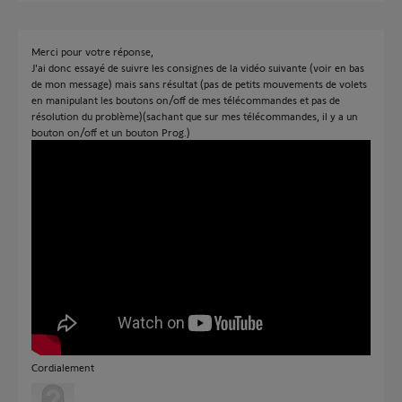
Merci pour votre réponse,
J'ai donc essayé de suivre les consignes de la vidéo suivante (voir en bas
de mon message) mais sans résultat (pas de petits mouvements de volets
en manipulant les boutons on/off de mes télécommandes et pas de
résolution du problème)(sachant que sur mes télécommandes, il y a un
bouton on/off et un bouton Prog.)
Cordialement