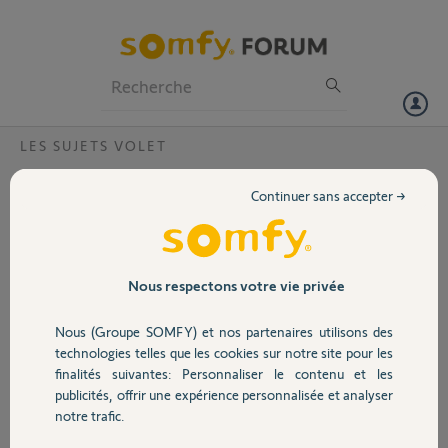
Particuliers
Professionnels
Forum
LES SUJETS VOLET
Volet
Télécommande murale IO ouvre et ferme
Continuer sans accepter →
deux volets au lieu d'un
Portail
Bonjour,
Depuis l'installation de
Garage
ma box Tahoma, je me
Nous respectons votre vie privée
retrouve avec une
télécommande murale
Nous (Groupe SOMFY) et nos partenaires utilisons des
Sécurité
qui commande 2 volets,
technologies telles que les cookies sur notre site pour les
j'ai vu une vidéo dans une
finalités suivantes: Personnaliser le contenu et les
autre discussion mais sur
publicités, offrir une expérience personnalisée et analyser
Domotique
des télécommandes
notre trafic.
différentes des miennes
(les miennes sont IO et