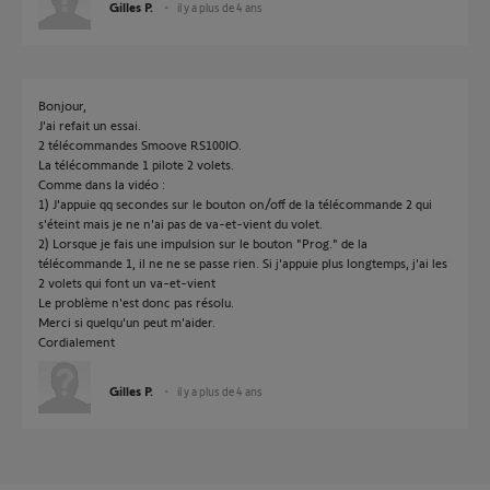
Gilles P.
il y a plus de 4 ans
Bonjour,
J'ai refait un essai.
2 télécommandes Smoove RS100IO.
La télécommande 1 pilote 2 volets.
Comme dans la vidéo :
1) J'appuie qq secondes sur le bouton on/off de la télécommande 2 qui
s'éteint mais je ne n'ai pas de va-et-vient du volet.
2) Lorsque je fais une impulsion sur le bouton "Prog." de la
télécommande 1, il ne ne se passe rien. Si j'appuie plus longtemps, j'ai les
2 volets qui font un va-et-vient
Le problème n'est donc pas résolu.
Merci si quelqu'un peut m'aider.
Cordialement
Gilles P.
il y a plus de 4 ans