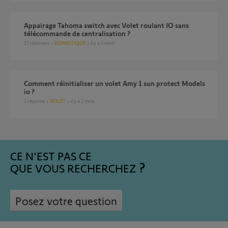
Appairage Tahoma switch avec Volet roulant IO sans
télécommande de centralisation ?
17
réponses
DOMOTIQUE
il y a 2 mois
Comment réinitialiser un volet Amy 1 sun protect Models
io ?
1
réponse
VOLET
il y a 2 mois
CE N'EST PAS CE
QUE VOUS RECHERCHEZ
Posez votre question