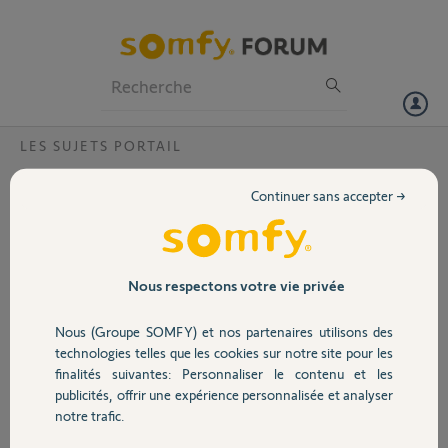
Particuliers
Professionnels
Forum
LES SUJETS PORTAIL
Volet
Voyant rouge "statut" allumé sur moteur
Continuer sans accepter →
Somfy Freevia 600
Portail
Bonjour,
Le voyant "Statut" est toujours rouge. Est-ce normal.
Garage
Les 2 autres voyants suivants sont verts.
Nous respectons votre vie privée
De temps en temps, le portail ne s'ouvre pas. Est-ce la batterie de
sauvegarde ? Est-ce normal que le voyant "Statut" reste en rouge ?
Nous (Groupe SOMFY) et nos partenaires utilisons des
Sécurité
Que cela veut-il dire ? Merci pour votre réponse.
technologies telles que les cookies sur notre site pour les
finalités suivantes: Personnaliser le contenu et les
Merci,
publicités, offrir une expérience personnalisée et analyser
Domotique
notre trafic.
Daniel P.
il y a environ 4 ans