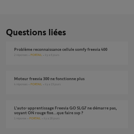
Questions liées
Problème reconnaissance cellule somfy freevia 400
2
réponses
PORTAIL
il y a 6 jours
Moteur freevia 300 ne fonctionne plus
4
réponses
PORTAIL
il y a 19 jours
L'auto-apprentissage Freevia GO SLG7 ne démarre pas,
voyant ON rouge fixe...que faire svp ?
1
réponse
PORTAIL
il y a 28 jours