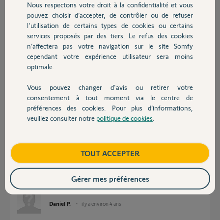
Nous respectons votre droit à la confidentialité et vous
Chauffage
Participer au fil de discussion
pouvez choisir d’accepter, de contrôler ou de refuser
l'utilisation de certains types de cookies ou certains
services proposés par des tiers. Le refus des cookies
Autres produits
n’affectera pas votre navigation sur le site Somfy
Réponses
cependant votre expérience utilisateur sera moins
optimale.
Bonjour
Vous pouvez changer d'avis ou retirer votre
Devis avec un pro
consentement à tout moment via le centre de
Quel est l'âge de votre appareil ?
préférences des cookies. Pour plus d’informations,
veuillez consulter notre
politique de cookies
.
Richy C.
il y a environ 4 ans
Contact
Boutique
TOUT ACCEPTER
Bonjour,
C'est un moteur Somfy Steevia 600 qui doit avoir entre 8 et 10 ans. Le n°
Gérer mes préférences
du moteur est 5058073B.
Daniel P.
il y a environ 4 ans