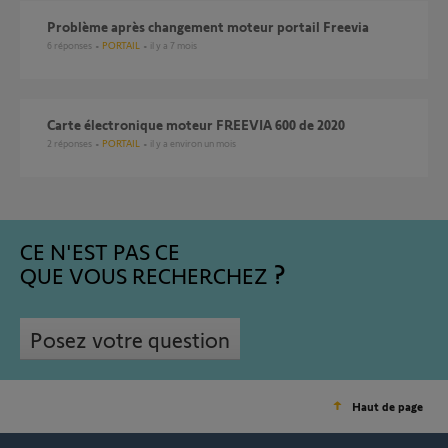
Problème après changement moteur portail Freevia
6
réponses
PORTAIL
il y a 7 mois
Carte électronique moteur FREEVIA 600 de 2020
2
réponses
PORTAIL
il y a environ un mois
CE N'EST PAS CE
QUE VOUS RECHERCHEZ
Posez votre question
Haut de page