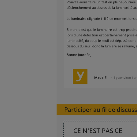
Pouvez-vous faire un test en pleine journée 
déclenchement au dessus de la luminosité ac
Le luminaire clignote t-il à ce moment lors 
Si non, c'est que le luminaire est trop proc
lors d'une détection est certainement prise 
luminosité, du coup le seuil est dépassé donc 
dessous du seuil donc la lumière se rallume, ai
Bonne journée,
Maud F.
il y a environ 4 a
Participer au fil de discus
CE N'EST PAS CE