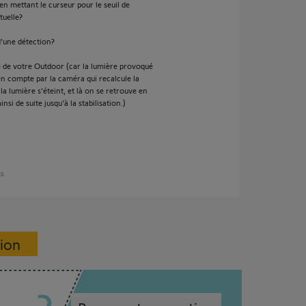
en mettant le curseur pour le seuil de
tuelle?
d'une détection?
he de votre Outdoor (car la lumière provoqué
en compte par la caméra qui recalcule la
la lumière s'éteint, et là on se retrouve en
nsi de suite jusqu'à la stabilisation.)
ns
sion