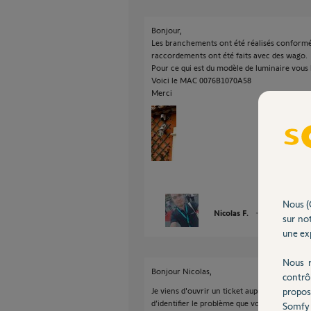
Bonjour,
Les branchements ont été réalisés conformém
raccordements ont été faits avec des wago.
Pour ce qui est du modèle de luminaire vous l
Voici le MAC 0076B1070A58
Merci
Nous (
Nicolas F.
il y a environ 4
sur not
une exp
Nous r
Bonjour Nicolas,
contrô
propos
Je viens d'ouvrir un ticket auprès de notre 
d’identifier le problème que vous rencontrez
Somfy 