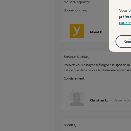
me sera apportée.
Vous p
Bonne journée,
préfér
cookie
Maud F.
il y a environ 4 a
Gér
Bonjour Nicolas,
Pouvez vous essayer d'éloigner le spot de la
Est ce que dans ce cas le phénomène dispara
Cordialement.
Christian L.
il y a environ
Nicolas,