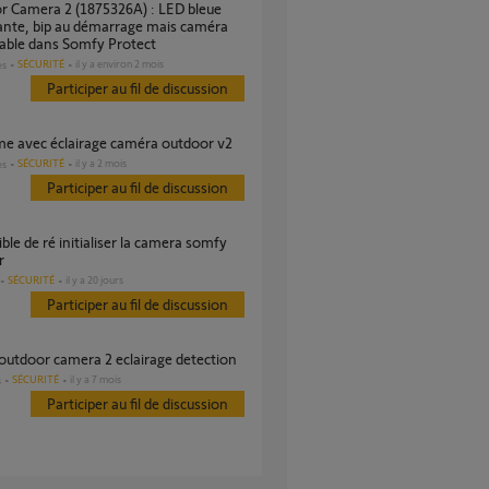
ante, bip au démarrage mais caméra
able dans Somfy Protect
SÉCURITÉ
il y a environ 2 mois
es
Participer au fil de discussion
ème avec éclairage caméra outdoor v2
SÉCURITÉ
il y a 2 mois
es
Participer au fil de discussion
r
SÉCURITÉ
il y a 20 jours
Participer au fil de discussion
outdoor camera 2 eclairage detection
SÉCURITÉ
il y a 7 mois
s
Participer au fil de discussion