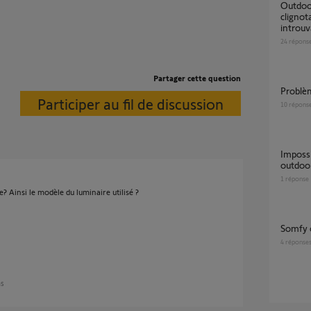
Outdoor Camera 2 (1875326A) : LED bleue
clignot
introuv
24
répons
Partager cette question
Probl
Participer au fil de discussion
10
répons
Impossible de ré initialiser la camera somfy
outdoo
1
réponse
? Ainsi le modèle du luminaire utilisé ?
somfy 
4
réponse
ns