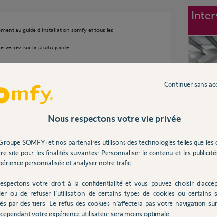
Inter
ent au guide d'installation somfy et tous les
e verrez sur la photo jointe.
Continuer sans ac
Nous respectons votre vie privée
Groupe SOMFY) et nos partenaires utilisons des technologies telles que les 
 ans
re site pour les finalités suivantes: Personnaliser le contenu et les publicités
érience personnalisée et analyser notre trafic.
espectons votre droit à la confidentialité et vous pouvez choisir d’accep
ler ou de refuser l'utilisation de certains types de cookies ou certains s
és par des tiers. Le refus des cookies n’affectera pas votre navigation sur 
service développement qualité pour essayer
, je reviendrais vers vous lorsqu'une réponse
cependant votre expérience utilisateur sera moins optimale.