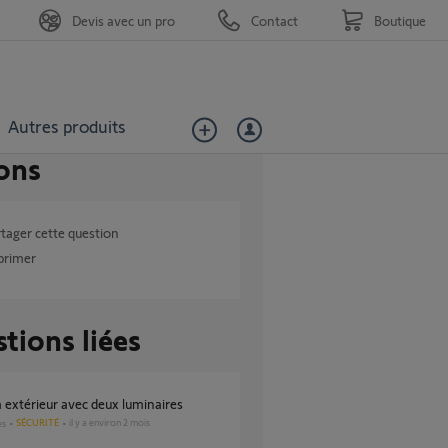
Devis avec un pro
Contact
Boutique
Autres produits
ons
tager cette question
primer
tions liées
 extérieur avec deux luminaires
SÉCURITÉ
il y a environ 2 mois
es