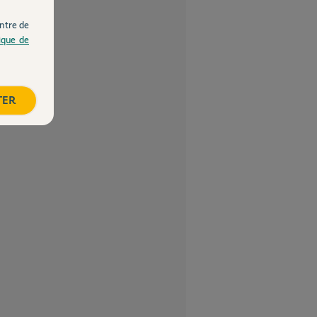
ntre de
tique de
TER