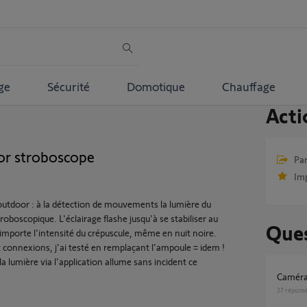
ge
Sécurité
Domotique
Chauffage
Acti
or stroboscope
Par
Im
utdoor : à la détection de mouvements la lumière du
oboscopique. L'éclairage flashe jusqu'à se stabiliser au
Ques
importe l'intensité du crépuscule, même en nuit noire.
 connexions, j'ai testé en remplaçant l'ampoule = idem !
lumière via l'application allume sans incident ce
Caméra
27
répons