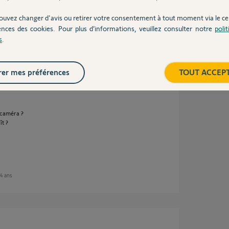
ouvez changer d'avis ou retirer votre consentement à tout moment via le ce
ences des cookies. Pour plus d’informations, veuillez consulter notre
poli
s
.
ns
er mes préférences
TOUT ACCEP
 caméra ?
ît ?
 4 ans