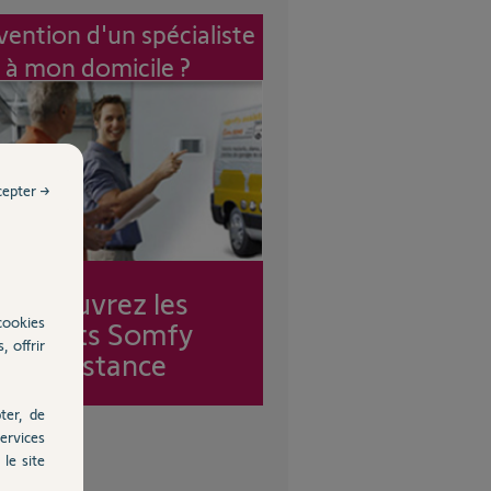
vention d'un spécialiste
à mon domicile ?
cepter →
Découvrez les
cookies
forfaits Somfy
, offrir
Assistance
ter, de
ervices
le site