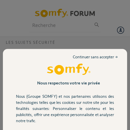
Particuliers
Professionnels
Forum
LES SUJETS SÉCURITÉ
Volet
Link ne charge plus
Continuer sans accepter →
Bonjour,
Portail
le link livré avec mon pack Home Alarm ne charge plus, j'ai bien
compris qu'il n'y a pas possibilité de remplacer la batterie lithium de
Garage
Nous respectons votre vie privée
celui-ci.
Quelle est la solution de remplacement que Somfy propose?
Nous (Groupe SOMFY) et nos partenaires utilisons des
Est ce que le link de la nouvelle Home Alarm advanced est compatible
Sécurité
technologies telles que les cookies sur notre site pour les
avec mon installation?
finalités suivantes: Personnaliser le contenu et les
Si oui est il possible de ne commander que celui_ci ?
publicités, offrir une expérience personnalisée et analyser
Merci,
Domotique
notre trafic.
Cordialement