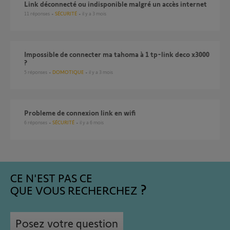
Link déconnecté ou indisponible malgré un accès internet
11
réponses
SÉCURITÉ
il y a 3 mois
Impossible de connecter ma tahoma à 1 tp-link deco x3000
?
5
réponses
DOMOTIQUE
il y a 3 mois
Probleme de connexion link en wifi
6
réponses
SÉCURITÉ
il y a 6 mois
CE N'EST PAS CE
QUE VOUS RECHERCHEZ
Posez votre question