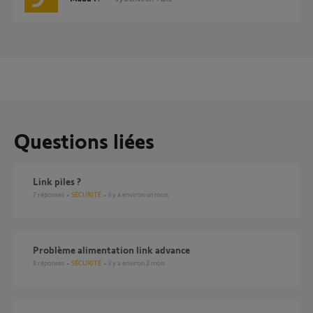
Questions liées
Link piles ?
7
réponses
SÉCURITÉ
il y a environ un mois
Problème alimentation link advance
8
réponses
SÉCURITÉ
il y a environ 2 mois