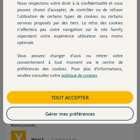
Nous respectons votre droit à la confidentialité et vous
Chauffage
Manu59
pouvez choisir d’accepter, de contrôler ou de refuser
il y a environ 4 ans
l'utilisation de certains types de cookies ou certains
Participer au fil de discussion
services proposés par des tiers. Le refus des cookies
Autres produits
n’affectera pas votre navigation sur le site Somfy
cependant votre expérience utilisateur sera moins
optimale.
Réponses
Vous pouvez changer d'avis ou retirer votre
Devis avec un pro
consentement à tout moment via le centre de
Bonjour Manu,
préférences des cookies. Pour plus d’informations,
Lorsque la batterie du Link ne charge plus, il faut procéder au retour de
veuillez consulter notre
politique de cookies
.
Contact
celui-ci s'il est sous garantie.
Le Link Advanced est compatible à votre installation.
Si vous souhaitez le remplacer, vous pouvez, en effet, le commander sur
Boutique
TOUT ACCEPTER
notre boutique en ligne.
Je peux vous faire une offre pour passer à la Home Alarm Advanced, je
Gérer mes préférences
viens de vous envoyer un mail.
Bonne journée,
Maud F.
il y a environ 4 ans