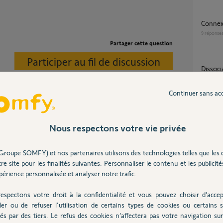
Conne
9
réponse
Partager cette question
Participer au fil de discussion
Dissociation de compte pour une TaHoma
switch 
16
répons
Continuer sans ac
Demande de réinitialisation TaHoma
voyer un mail.
Nous respectons votre vie privée
Premiu
3
réponse
Groupe SOMFY) et nos partenaires utilisons des technologies telles que les 
re site pour les finalités suivantes: Personnaliser le contenu et les publicités
érience personnalisée et analyser notre trafic.
Perte
ans
2
réponse
espectons votre droit à la confidentialité et vous pouvez choisir d’accep
ler ou de refuser l'utilisation de certains types de cookies ou certains s
és par des tiers. Le refus des cookies n’affectera pas votre navigation sur 
.