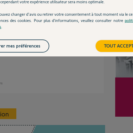
cependant votre expérience utilisateur sera moins optimale.
ouvez changer d'avis ou retirer votre consentement à tout moment via le ce
Inter
 ans
ences des cookies. Pour plus d’informations, veuillez consulter notre
poli
s
.
er mes préférences
TOUT ACCEP
mail de votre part.
ans
sion