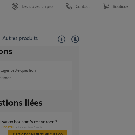
Devis avec un pro
Contact
Boutique
Autres produits
ons
tager cette question
primer
tions liées
tialisation box somfy connexoon ?
PORTAIL
il y a environ 2 mois
s
Participer au fil de discussion