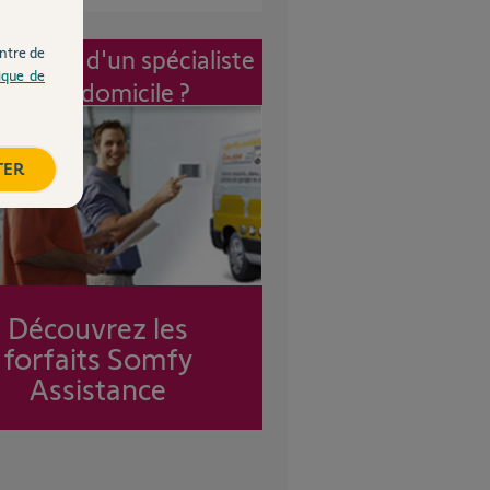
ntre de
vention d'un spécialiste
tique de
à mon domicile ?
TER
Découvrez les
forfaits Somfy
Assistance