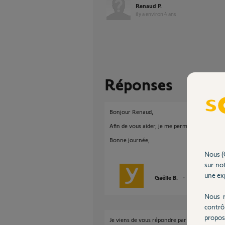
Renaud P.
il y a environ 4 ans
Réponses
Bonjour Renaud,
Afin de vous aider, je me permets de vous en
Bonne journée,
Nous (
sur not
une exp
Gaëlle B.
il y a environ 4 
Nous r
contrô
propos
Je viens de vous répondre par retour de mail