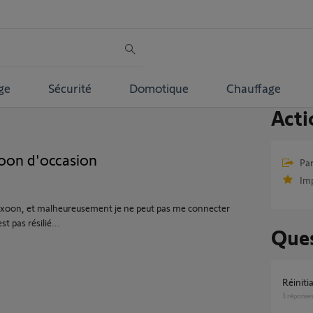
ge
Sécurité
Domotique
Chauffage
Acti
oon d'occasion
Par
Im
exoon, et malheureusement je ne peut pas me connecter
t pas résilié...
Ques
Réini
3
réponse