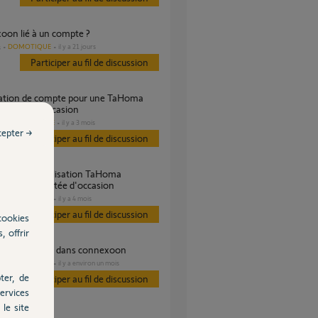
xoon lié à un compte ?
DOMOTIQUE
il y a 21 jours
s
Participer au fil de discussion
achetée d'occasion
DOMOTIQUE
il y a 3 mois
es
cepter →
Participer au fil de discussion
m - box achetée d'occasion
DOMOTIQUE
il y a 4 mois
s
Participer au fil de discussion
cookies
, offrir
 moteur somfy dans connexoon
DOMOTIQUE
il y a environ un mois
s
ter, de
Participer au fil de discussion
ervices
le site