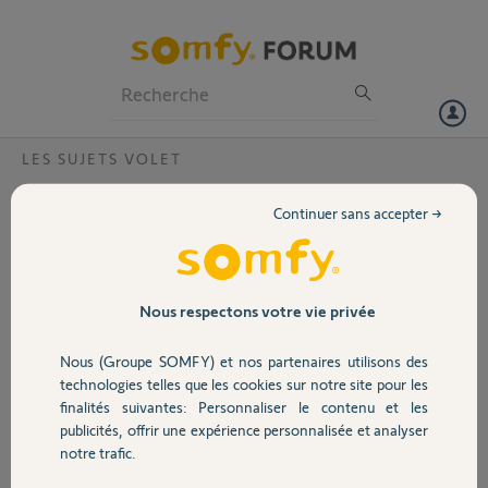
Particuliers
Professionnels
Forum
LES SUJETS VOLET
Volet
Pas de connexion avec l´application
Continuer sans accepter →
connexoon window.
Portail
Bonjour,
Essayant de charger l´appli, sur android, Connexoon Windows, j´ai
Garage
le message suivant: " vous n´avez pas les droits d´accès à cette
Nous respectons votre vie privée
application ". Mon code Pin 0830-2244-8282.
Merci pour votre réponse.
Nous (Groupe SOMFY) et nos partenaires utilisons des
Sécurité
Cordialement.
technologies telles que les cookies sur notre site pour les
Clément.
finalités suivantes: Personnaliser le contenu et les
publicités, offrir une expérience personnalisée et analyser
Domotique
Clément V.
notre trafic.
il y a environ 4 ans