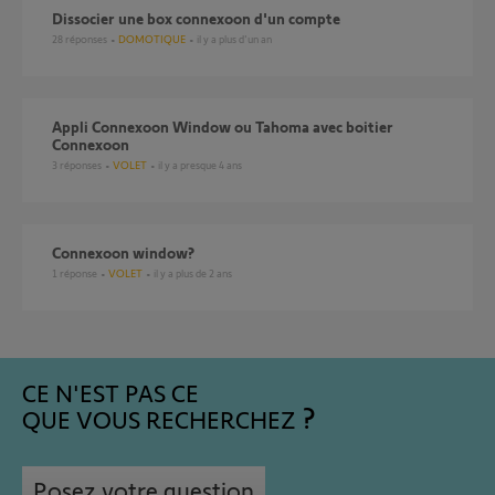
Dissocier une box connexoon d'un compte
28
réponses
DOMOTIQUE
il y a plus d'un an
Appli Connexoon Window ou Tahoma avec boitier
Connexoon
3
réponses
VOLET
il y a presque 4 ans
connexoon window?
1
réponse
VOLET
il y a plus de 2 ans
CE N'EST PAS CE
QUE VOUS RECHERCHEZ
Posez votre question