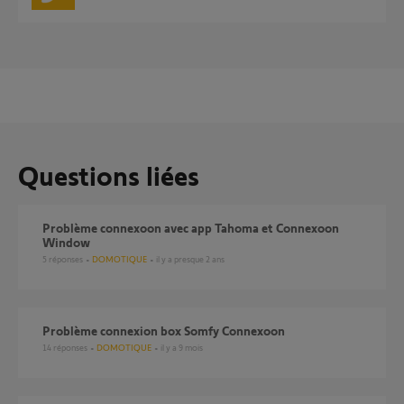
Questions liées
Problème connexoon avec app Tahoma et Connexoon
Window
5
réponses
DOMOTIQUE
il y a presque 2 ans
Problème connexion box Somfy Connexoon
14
réponses
DOMOTIQUE
il y a 9 mois