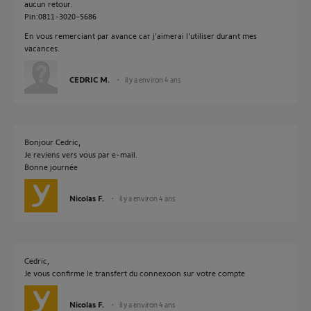
aucun retour.
Pin:0811-3020-5686
En vous remerciant par avance car j'aimerai l'utiliser durant mes
vacances.
CEDRIC M.
il y a environ 4 ans
Bonjour Cedric,
Je reviens vers vous par e-mail.
Bonne journée
Nicolas F.
il y a environ 4 ans
Cedric,
Je vous confirme le transfert du connexoon sur votre compte
Nicolas F.
il y a environ 4 ans