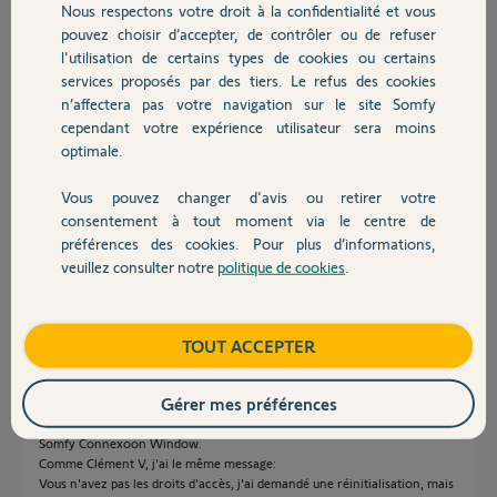
Participer au fil de discussion
Nous respectons votre droit à la confidentialité et vous
Chauffage
pouvez choisir d’accepter, de contrôler ou de refuser
l'utilisation de certains types de cookies ou certains
services proposés par des tiers. Le refus des cookies
Autres produits
Réponses
n’affectera pas votre navigation sur le site Somfy
cependant votre expérience utilisateur sera moins
optimale.
Bonjour Clément,
Vous pouvez changer d'avis ou retirer votre
Avec le Connexoon que vous possédez, vous devez utiliser l'application
Devis avec un pro
consentement à tout moment via le centre de
Tahoma classique.
préférences des cookies. Pour plus d’informations,
Bonne journée,
veuillez consulter notre
politique de cookies
.
Contact
Gaëlle B.
il y a environ 4 ans
Boutique
TOUT ACCEPTER
Gérer mes préférences
Bonjour à tous
Nouveau propriétaire d'une maison, nous sommes équipés d'un système
Somfy Connexoon Window.
Comme Clément V, j'ai le même message:
Vous n'avez pas les droits d'accès, j'ai demandé une réinitialisation, mais