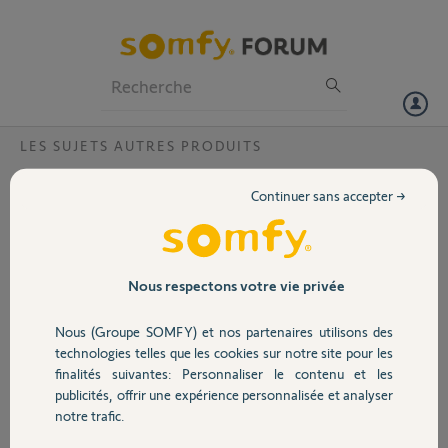
Particuliers
Professionnels
Forum
LES SUJETS AUTRES PRODUITS
Volet
Bonjour,j'ai 1 Somfy Slidymoove moele
Continuer sans accepter →
5126999A , quel capot dois je commander ?
Portail
Merci
Bonjour,
Garage
Nous respectons votre vie privée
Bonjour,j'ai 1 Somfy Slidymoove moele 5126999A , quel capot dois je
commander ? Merci
Nous (Groupe SOMFY) et nos partenaires utilisons des
Sécurité
Merci,
technologies telles que les cookies sur notre site pour les
finalités suivantes: Personnaliser le contenu et les
francisco L.
publicités, offrir une expérience personnalisée et analyser
Domotique
il y a environ 4 ans
notre trafic.
Participer au fil de discussion