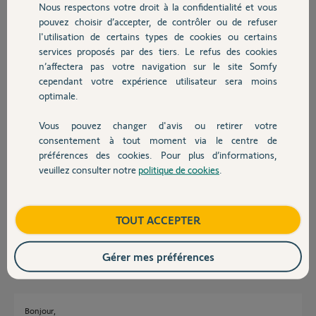
Nous respectons votre droit à la confidentialité et vous
Chauffage
pouvez choisir d’accepter, de contrôler ou de refuser
l'utilisation de certains types de cookies ou certains
Réponses
services proposés par des tiers. Le refus des cookies
Autres produits
n’affectera pas votre navigation sur le site Somfy
cependant votre expérience utilisateur sera moins
optimale.
https://forum.somfy.fr/questions/2980233-difference-capot-
slidymoove-300-capot-slidymoove-600
Vous pouvez changer d'avis ou retirer votre
Devis avec un pro
consentement à tout moment via le centre de
Richy C.
il y a environ 4 ans
préférences des cookies. Pour plus d’informations,
veuillez consulter notre
politique de cookies
.
Contact
Bonjour je recherche une pièce un arbre lent pignon moteur somfy
freevia 600
Boutique
TOUT ACCEPTER
Houchar S.
il y a 11 mois
Gérer mes préférences
Bonjour,