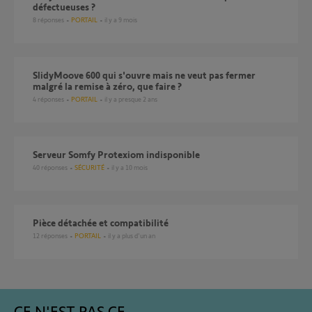
défectueuses ?
8
réponses
PORTAIL
il y a 9 mois
SlidyMoove 600 qui s'ouvre mais ne veut pas fermer
malgré la remise à zéro, que faire ?
4
réponses
PORTAIL
il y a presque 2 ans
Serveur Somfy Protexiom indisponible
40
réponses
SÉCURITÉ
il y a 10 mois
Pièce détachée et compatibilité
12
réponses
PORTAIL
il y a plus d'un an
CE N'EST PAS CE