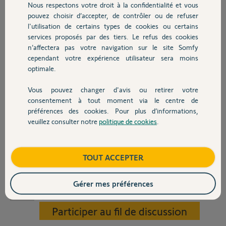
Nous respectons votre droit à la confidentialité et vous
J'ai bien compris qu'il manque un élément à mon circuit et je ne sais
Chauffage
pouvez choisir d’accepter, de contrôler ou de refuser
pas comment cela s'appelle ni comment le monter. (telerupteur?
l'utilisation de certains types de cookies ou certains
inverseur? quel format boitier qu'on peut cacher derriere
l'interrupteur dans le mur ou obligation de le clipser dans un tableau
services proposés par des tiers. Le refus des cookies
Autres produits
etc).
n’affectera pas votre navigation sur le site Somfy
En résumé vous me rendriez service en me fournissant la référence
cependant votre expérience utilisateur sera moins
du produit nécessaire en 220V/ 24V et un schéma de cablage. et où
optimale.
intercaler le matériel dans le circuit.
J'ose joindre un modeste schéma de mon circuit actuel au cas où j'ai
Vous pouvez changer d'avis ou retirer votre
Devis avec un pro
mal expliqué mon problème
consentement à tout moment via le centre de
D'avance merci infiniment.
préférences des cookies. Pour plus d’informations,
Serge
veuillez consulter notre
politique de cookies
.
Contact
Merci,
volet garage.pdf
Boutique
TOUT ACCEPTER
6,8 ko
Gérer mes préférences
Serge
il y a environ 4 ans
Participer au fil de discussion