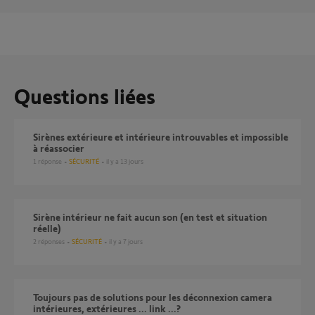
Questions liées
Sirènes extérieure et intérieure introuvables et impossible
à réassocier
1
réponse
SÉCURITÉ
il y a 13 jours
Sirène intérieur ne fait aucun son (en test et situation
réelle)
2
réponses
SÉCURITÉ
il y a 7 jours
toujours pas de solutions pour les déconnexion camera
intérieures, extérieures ... link ...?