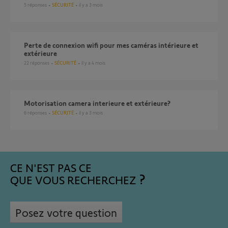
5
réponses
SÉCURITÉ
il y a 3 mois
Perte de connexion wifi pour mes caméras intérieure et
extérieure
22
réponses
SÉCURITÉ
il y a 4 mois
motorisation camera interieure et extérieure?
6
réponses
SÉCURITÉ
il y a 3 mois
CE N'EST PAS CE
QUE VOUS RECHERCHEZ
Posez votre question