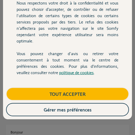
Nous respectons votre droit à la confidentialité et vous
Chauffage
Réponses
pouvez choisir d’accepter, de contrôler ou de refuser
l'utilisation de certains types de cookies ou certains
services proposés par des tiers. Le refus des cookies
Autres produits
Bonjour
n’affectera pas votre navigation sur le site Somfy
cependant votre expérience utilisateur sera moins
Parceque la télécommande est mémorisée également sur les 2 autres
volets.
optimale.
Vous pouvez changer d'avis ou retirer votre
Jean-Luc B.
il y a environ 4 ans
Devis avec un pro
consentement à tout moment via le centre de
préférences des cookies. Pour plus d’informations,
veuillez consulter notre
politique de cookies
.
Contact
Bonsoir, la télécommande ouvre et ferme tous les volets sans problème.
C’est individuellement que ça ne va pas. Quelle est la solution? Merci
d’avance
Boutique
TOUT ACCEPTER
Patrick M.
il y a environ 4 ans
Gérer mes préférences
Bonjour