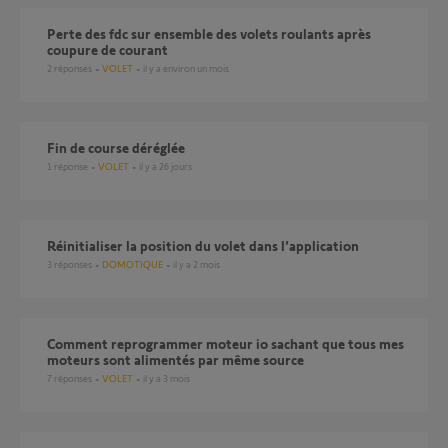
Perte des fdc sur ensemble des volets roulants après
coupure de courant
2
réponses
VOLET
il y a environ un mois
Fin de course déréglée
1
réponse
VOLET
il y a 26 jours
Réinitialiser la position du volet dans l’application
3
réponses
DOMOTIQUE
il y a 2 mois
comment reprogrammer moteur io sachant que tous mes
moteurs sont alimentés par même source
7
réponses
VOLET
il y a 3 mois