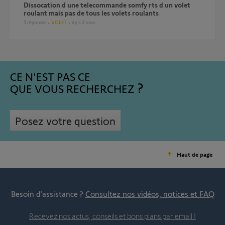
dissocation d une telecommande somfy rts d un volet
roulant mais pas de tous les volets roulants
5
réponses
VOLET
il y a 2 mois
CE N'EST PAS CE
QUE VOUS RECHERCHEZ
Posez votre question
Haut de page
Besoin d’assistance ?
Consultez nos vidéos, notices et FAQ
Recevez nos actus, conseils et bons plans par email !