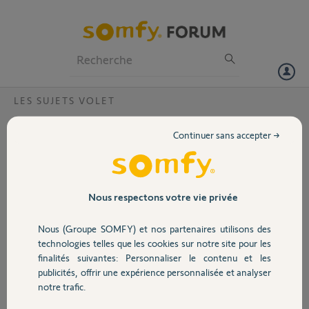
Particuliers
Professionnels
Forum
LES SUJETS VOLET
Volet
Volets roulants déréglés?
Continuer sans accepter →
Bonjour, quand j’ouvre ou je ferme mon volet avec l’interrupteur, ça
Portail
ouvre ou ferme également 2 autres volets . Pourquoi ?
Ce sont des volets solaires.
Garage
Nous respectons votre vie privée
Merci,
Nous (Groupe SOMFY) et nos partenaires utilisons des
Sécurité
Patrick M.
technologies telles que les cookies sur notre site pour les
il y a environ 4 ans
finalités suivantes: Personnaliser le contenu et les
Participer au fil de discussion
publicités, offrir une expérience personnalisée et analyser
Domotique
notre trafic.