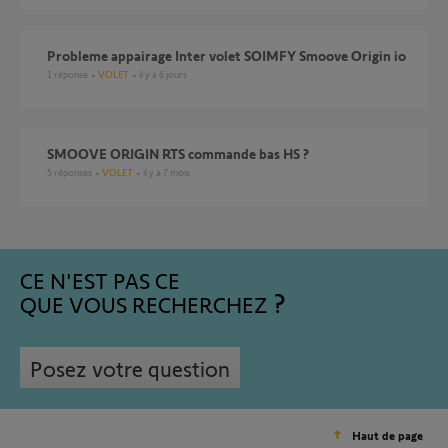
probleme appairage Inter volet SOIMFY Smoove Origin io
1
réponse
VOLET
il y a 6 jours
SMOOVE ORIGIN RTS commande bas HS ?
5
réponses
VOLET
il y a 7 mois
CE N'EST PAS CE
QUE VOUS RECHERCHEZ
Posez votre question
Haut de page