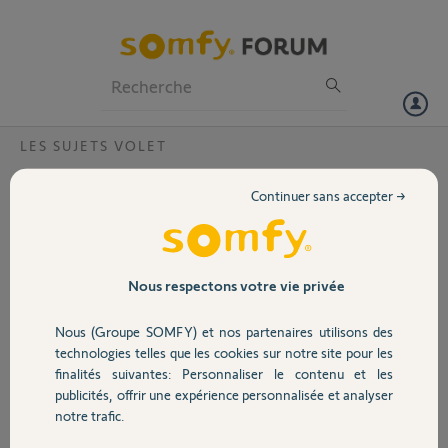
Particuliers
Professionnels
Forum
LES SUJETS VOLET
Volet
Probleme commande volet solaire avec
Continuer sans accepter →
smoove origin rts
Portail
Bonjour,
pour ouvrir le volet une impulsion sur la télécommande, le volet
Garage
monte de quelques centimètres, s'arrête, puis repart jusqu'à
Nous respectons votre vie privée
complète ouverture.
Pour le fermer, une impulsion sur la télécommande ne le fait
Nous (Groupe SOMFY) et nos partenaires utilisons des
Sécurité
descendre que de quelques centimètres. Pour le fermer
technologies telles que les cookies sur notre site pour les
complètement, il faut sans arrêt donner des impulsions jusqu'à
finalités suivantes: Personnaliser le contenu et les
complète fermeture.
publicités, offrir une expérience personnalisée et analyser
Domotique
(Smoove Origin RTS 18110880B)
notre trafic.
J'ai d'autre volets qui fonctionnent correctement)