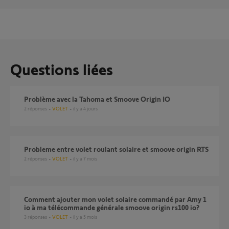
Questions liées
Problème avec la Tahoma et Smoove Origin IO
2
réponses
VOLET
il y a 4 jours
probleme entre volet roulant solaire et smoove origin RTS
2
réponses
VOLET
il y a 7 mois
Comment ajouter mon volet solaire commandé par Amy 1
io à ma télécommande générale smoove origin rs100 io?
3
réponses
VOLET
il y a 5 mois