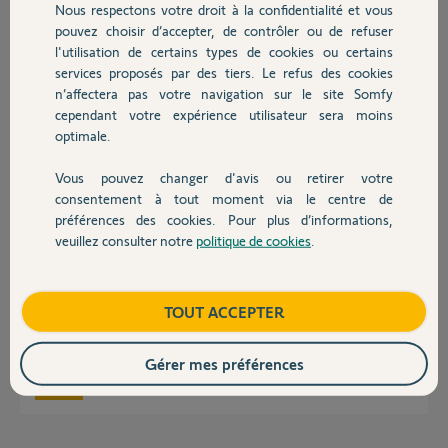
Nous respectons votre droit à la confidentialité et vous
Merci,
Chauffage
pouvez choisir d’accepter, de contrôler ou de refuser
l'utilisation de certains types de cookies ou certains
philippe
services proposés par des tiers. Le refus des cookies
Autres produits
il y a presque 4 ans
n’affectera pas votre navigation sur le site Somfy
Participer au fil de discussion
cependant votre expérience utilisateur sera moins
optimale.
Vous pouvez changer d'avis ou retirer votre
Réponses
Devis avec un pro
consentement à tout moment via le centre de
préférences des cookies. Pour plus d’informations,
veuillez consulter notre
politique de cookies
.
Contact
Bonjour Philippe,
Votre moteur semble fatigué ou déréglé.
Avez-vous remis à zéro le moteur pour le reprogrammer ?
Boutique
TOUT ACCEPTER
Bonne journée,
Gérer mes préférences
Quentin B.
il y a presque 4 ans