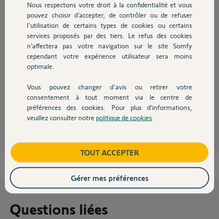
Nous respectons votre droit à la confidentialité et vous
Chauffage
pouvez choisir d’accepter, de contrôler ou de refuser
l'utilisation de certains types de cookies ou certains
Réponses
services proposés par des tiers. Le refus des cookies
Autres produits
n’affectera pas votre navigation sur le site Somfy
cependant votre expérience utilisateur sera moins
optimale.
Bonjour Maxime
Si vous avez essayez avec un autre cable RJ45 et que le résultat est pareil
Vous pouvez changer d'avis ou retirer votre
c'est que le module IP est HS.
Devis avec un pro
consentement à tout moment via le centre de
préférences des cookies. Pour plus d’informations,
JACKY M.
il y a presque 4 ans
veuillez consulter notre
politique de cookies
.
Contact
Boutique
TOUT ACCEPTER
Gérer mes préférences
Questions liées