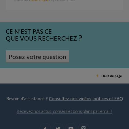
10
réponses
DOMOTIQUE
il y a environ 2 mois
CE N'EST PAS CE
QUE VOUS RECHERCHEZ
Posez votre question
Haut de page
Besoin d’assistance ?
Consultez nos vidéos, notices et FAQ
Recevez nos actus, conseils et bons plans par email !