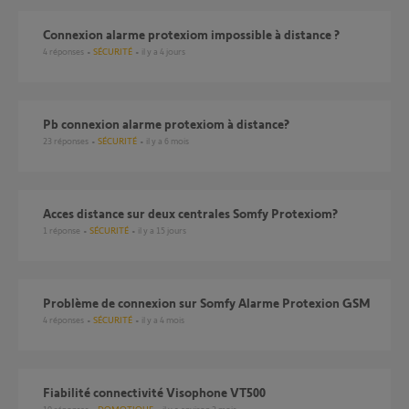
Connexion alarme protexiom impossible à distance ?
4
réponses
SÉCURITÉ
il y a 4 jours
pb connexion alarme protexiom à distance?
23
réponses
SÉCURITÉ
il y a 6 mois
Acces distance sur deux centrales Somfy Protexiom?
1
réponse
SÉCURITÉ
il y a 15 jours
problème de connexion sur Somfy Alarme Protexion GSM
4
réponses
SÉCURITÉ
il y a 4 mois
Fiabilité connectivité Visophone VT500