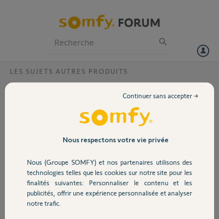
Particuliers
Professionnels
Forum
LES SUJETS AUTRES PRODUITS
Volet
Pb connexion a distance?
Continuer sans accepter →
Bonjour,
Portail
Je souhaiterai changer l adresse IP mais impossible car la ptite lumière
ne s allume pas quand je branche le câble du courant électrique
Garage
Nous respectons votre vie privée
Est ce que mon. Transmetteur est fichu?
Merci pour vos retour
Nous (Groupe SOMFY) et nos partenaires utilisons des
Sécurité
Merci,
technologies telles que les cookies sur notre site pour les
finalités suivantes: Personnaliser le contenu et les
publicités, offrir une expérience personnalisée et analyser
maxime F.
Domotique
notre trafic.
il y a presque 4 ans
Participer au fil de discussion