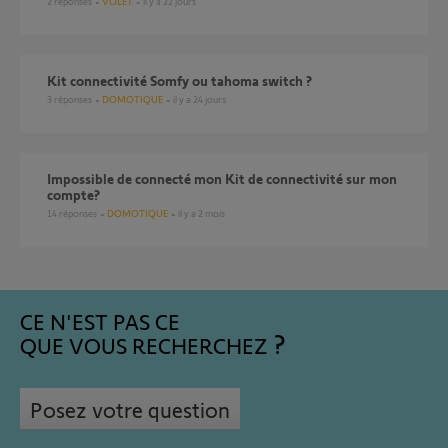
2
réponses
VOLET
il y a 22 jours
Kit connectivité Somfy ou tahoma switch ?
3
réponses
DOMOTIQUE
il y a 24 jours
Impossible de connecté mon Kit de connectivité sur mon
compte?
14
réponses
DOMOTIQUE
il y a 2 mois
CE N'EST PAS CE
QUE VOUS RECHERCHEZ
Posez votre question