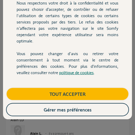
Nous respectons votre droit à la confidentialité et vous
Chauffage
il y a presque 4 ans
pouvez choisir d’accepter, de contrôler ou de refuser
Participer au fil de discussion
l'utilisation de certains types de cookies ou certains
services proposés par des tiers. Le refus des cookies
Autres produits
n’affectera pas votre navigation sur le site Somfy
cependant votre expérience utilisateur sera moins
Réponses
optimale.
Vous pouvez changer d'avis ou retirer votre
Devis avec un pro
Bonjour Alain
consentement à tout moment via le centre de
Avez vous essayé de rebooter votre box internet ?
préférences des cookies. Pour plus d’informations,
veuillez consulter notre
politique de cookies
.
Contact
JACKY M.
il y a presque 4 ans
Boutique
TOUT ACCEPTER
Bonjour, Jacky
Gérer mes préférences
oui pour la box ainsi que le kit.
Merci
Alain LD
Alain L.
il y a presque 4 ans