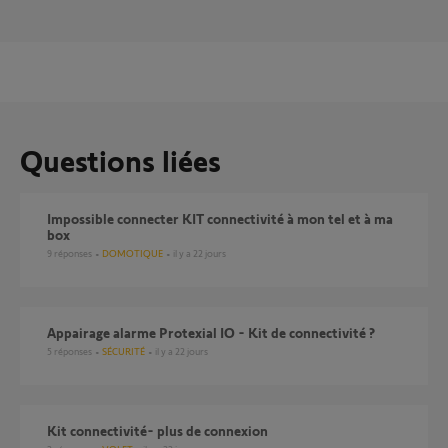
Questions liées
Impossible connecter KIT connectivité à mon tel et à ma
box
9
réponses
DOMOTIQUE
il y a 22 jours
Appairage alarme Protexial IO - Kit de connectivité ?
5
réponses
SÉCURITÉ
il y a 22 jours
Kit connectivité- plus de connexion