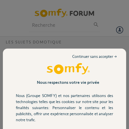
Particuliers
Professionnels
Forum
LES SUJETS DOMOTIQUE
Volet
Pas de connexion internet ,kit de
Continuer sans accepter →
connectivité?
Portail
Bonjour,
J'ai installée le kit de connectivité il y a deux mois,tout
Garage
fonctionnais normalement et plus de connexion sur le kit. Clignote
Nous respectons votre vie privée
rouge.
code pin du kit: 2103-3188-8916
Nous (Groupe SOMFY) et nos partenaires utilisons des
Sécurité
Merci pour votre aide.
technologies telles que les cookies sur notre site pour les
Alain L D
finalités suivantes: Personnaliser le contenu et les
publicités, offrir une expérience personnalisée et analyser
Merci,
Domotique
notre trafic.
Alain L.