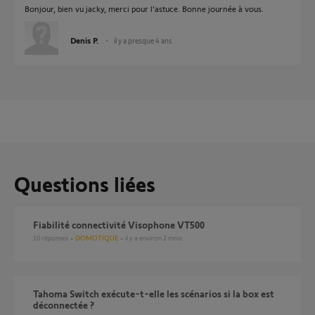
Bonjour, bien vu jacky, merci pour l'astuce. Bonne journée à vous.
Denis P.
il y a presque 4 ans
Questions liées
Fiabilité connectivité Visophone VT500
10
réponses
DOMOTIQUE
il y a environ 2 mois
Tahoma Switch exécute-t-elle les scénarios si la box est
déconnectée ?