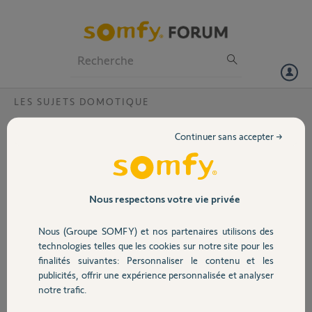
Particuliers
Professionnels
Forum
LES SUJETS DOMOTIQUE
Volet
Temps de connexion à l'application Web ou
Continuer sans accepter →
empêcher la déconnexion
Portail
Bonjour, Je souhaiterais savoir si il est possible d'empêcher la
déconnexion de l'application Web ou bien de pouvoir paramétrer le
Garage
temps sans que ça se déconnecte trop rapidement. Tout ça pour
Nous respectons votre vie privée
éviter de devoir retaper le mot de passe sans arrêt. Cordialement.
Denis
Nous (Groupe SOMFY) et nos partenaires utilisons des
Sécurité
technologies telles que les cookies sur notre site pour les
Merci,
finalités suivantes: Personnaliser le contenu et les
publicités, offrir une expérience personnalisée et analyser
Domotique
Denis P.
notre trafic.
il y a presque 4 ans