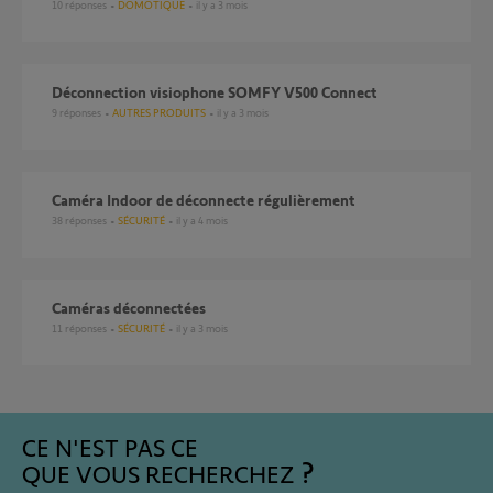
10
réponses
DOMOTIQUE
il y a 3 mois
Déconnection visiophone SOMFY V500 Connect
9
réponses
AUTRES PRODUITS
il y a 3 mois
Caméra Indoor de déconnecte régulièrement
38
réponses
SÉCURITÉ
il y a 4 mois
Caméras déconnectées
11
réponses
SÉCURITÉ
il y a 3 mois
CE N'EST PAS CE
QUE VOUS RECHERCHEZ