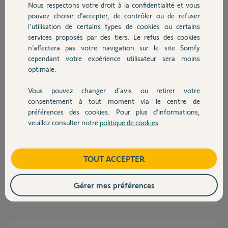
Participer au fil de discussion
Nous respectons votre droit à la confidentialité et vous
Chauffage
pouvez choisir d’accepter, de contrôler ou de refuser
l'utilisation de certains types de cookies ou certains
services proposés par des tiers. Le refus des cookies
Autres produits
Réponses
n’affectera pas votre navigation sur le site Somfy
cependant votre expérience utilisateur sera moins
optimale.
Précision, il s'agit de l'application web Tahoma !
Vous pouvez changer d'avis ou retirer votre
Devis avec un pro
Denis P.
il y a presque 4 ans
consentement à tout moment via le centre de
préférences des cookies. Pour plus d’informations,
veuillez consulter notre
politique de cookies
.
Contact
Bonjour Denis
C'est votre Navigateur internet qu'il faut paramétrer pour qu'il conserve
Boutique
TOUT ACCEPTER
les identifiants de connexion.
Gérer mes préférences
JACKY M.
il y a presque 4 ans