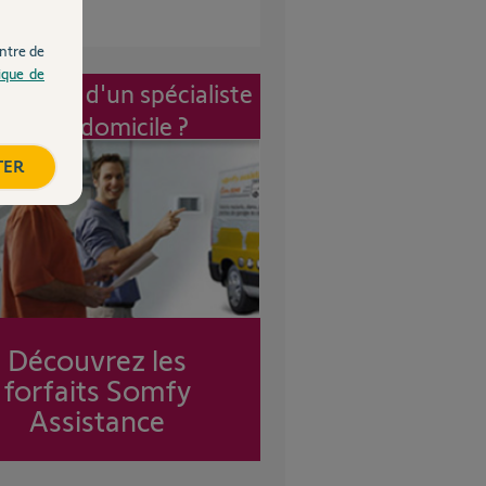
ntre de
tique de
vention d'un spécialiste
à mon domicile ?
TER
Découvrez les
forfaits Somfy
Assistance