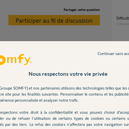
Partager cette question
Diffic
Participer au fil de discussion
3
réponse
Tahoma
4
réponse
Continuer sans ac
nérance des données sur votre smartphone.
tiels.
entellement mes données dans l'aéroport de
Migrer tahoma v2 sur switch en conservant
Nous respectons votre vie privée
la v2 p
s ouvrir : Cout 50€
la swit
3
réponse
Groupe SOMFY) et nos partenaires utilisons des technologies telles que les 
re site pour les finalités suivantes: Personnaliser le contenu et les publicités
4 ans
érience personnalisée et analyser notre trafic.
Acces distance sur deux centrales Somfy
Protex
espectons votre droit à la confidentialité et vous pouvez choisir d’accep
1
réponse
ler ou de refuser l'utilisation de certains types de cookies ou certains s
és par des tiers. Le refus des cookies n’affectera pas votre navigation sur 
tiver mon alarme depuis l’Espagne?