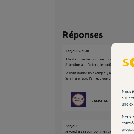
Réponses
Bonjour Claudia
Il faut activer les données mobiles et l'iti
Attention à la facture, les coûts sont exponen
Je vous donne un exemple, j'ai activé accid
San Francisco. J'ai reçu quelques mail sans le
Nous (
sur not
JACKY M.
il y a presque 
une exp
Nous r
contrô
Bonjour
propos
Je voudrais savoir comment activer et désac