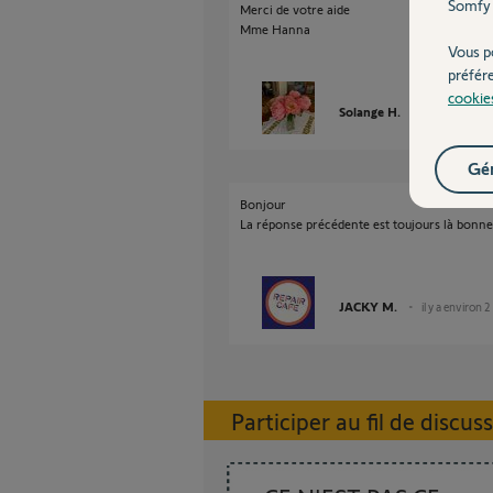
Somfy 
Merci de votre aide
Mme Hanna
Vous p
préfér
cookie
Solange H.
il y a environ 
Gér
Bonjour
La réponse précédente est toujours là bonne
JACKY M.
il y a environ 2
Participer au fil de discus