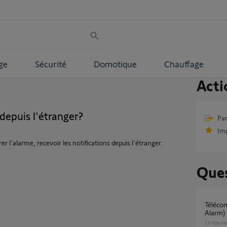
ge
Sécurité
Domotique
Chauffage
Acti
epuis l'étranger?
Par
Im
 l'alarme, recevoir les notifications depuis l'étranger.
Ques
Télécommande multi-application (IO + Home
Alarm)
13
répons