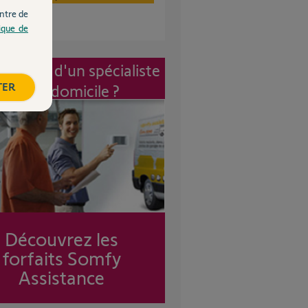
ntre de
tique de
vention d'un spécialiste
TER
à mon domicile ?
Découvrez les
forfaits Somfy
Assistance