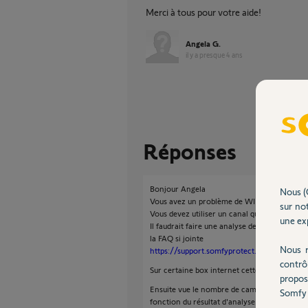
Merci à tous pour votre aide!
Angela G.
il y a presque 4 ans
Réponses
Bonjour Angela
Nous (
Vous avez un problème de WIFI.
sur not
Vous devez utiliser un canal qui est surcharg
une exp
Il faudrait faire une analyse de l'encombreme
la FAQ si jointe
Nous r
https://support.somfyprotect.com/hc/fr/art
contrô
Sur certaine box internet cette fonction exis
propos
Ensuite vue le nombre de caméra mettez le c
Somfy 
fonction du résultat d'analyse.