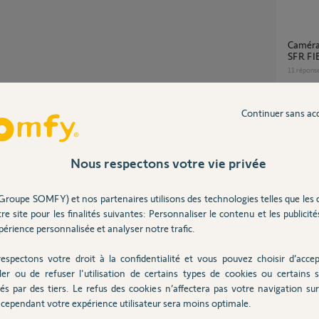
Caméras OC100 BOX SFR ADSL compatible
SFR FI
11
répons
Partager cette question
Continuer sans ac
Avec Tahoma By Somfy, est-ce Visidom
Participer au fil de discussion
pilote 
2
réponse
Nous respectons votre vie privée
Application désuete pour caméra Visidom
Groupe SOMFY) et nos partenaires utilisons des technologies telles que les 
OC100
re site pour les finalités suivantes: Personnaliser le contenu et les publicités
é.
2
réponse
érience personnalisée et analyser notre trafic.
nt réseau avec les mêmes outils qu'il y a dans
espectons votre droit à la confidentialité et vous pouvez choisir d’accep
icles/360001317...
ler ou de refuser l'utilisation de certains types de cookies ou certains s
Camera OC100 voyant rouge clignote en
te. I faut regarder dans le menu WIFI.
perman
és par des tiers. Le refus des cookies n’affectera pas votre navigation sur 
anal WIFI en fixe et non en automatique en
1
réponse
cependant votre expérience utilisateur sera moins optimale.