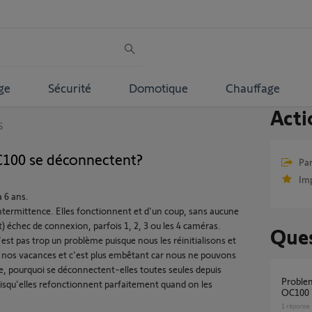
ge
Sécurité
Domotique
Chauffage
Acti
S
100 se déconnectent?
Par
Im
a 6 ans.
intermittence. Elles fonctionnent et d'un coup, sans aucune
t) échec de connexion, parfois 1, 2, 3 ou les 4 caméras.
Ques
st pas trop un problème puisque nous les réinitialisons et
nt nos vacances et c'est plus embêtant car nous ne pouvons
nte, pourquoi se déconnectent-elles toutes seules depuis
probleme d'alimentation camera visidom
uisqu'elles refonctionnent parfaitement quand on les
OC100 
1
réponse