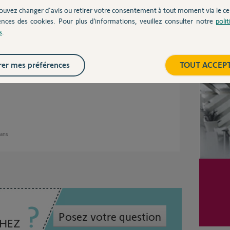
ouvez changer d'avis ou retirer votre consentement à tout moment via le ce
ences des cookies. Pour plus d’informations, veuillez consulter notre
poli
s
.
4 ans
Inter
er mes préférences
TOUT ACCEP
 ans
Posez votre question
CHEZ