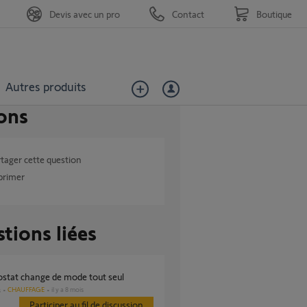
Devis avec un pro
Contact
Boutique
Autres produits
ons
tager cette question
primer
tions liées
ostat change de mode tout seul
CHAUFFAGE
il y a 8 mois
s
Participer au fil de discussion