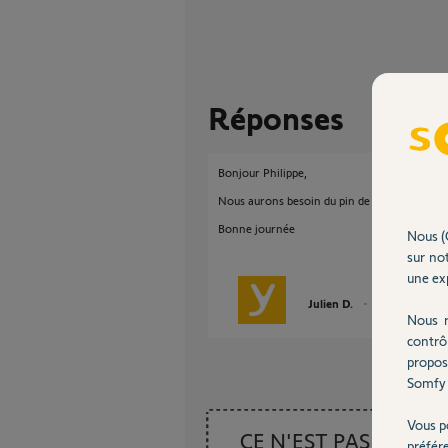
Réponses
Bonjour Philippe,
Nous aurons besoin du pin de votre thermos
Bonne journée
Nous (
sur not
une exp
Julien D.
il y a presque 4 
Nous r
contrô
propos
Somfy 
Vous p
CE N'EST PAS CE
préfér