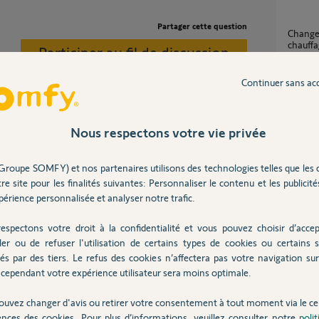
Partager cette question
Changement non demandé du mode de
chauff
Participer au fil de discussion
0
réponse
Continuer sans ac
Programmation hebdomadaire chauffage
Yutaki
Nous respectons votre vie privée
49
répons
tat.
impossible gérer zones de chauffage
Groupe SOMFY) et nos partenaires utilisons des technologies telles que les 
indépen
re site pour les finalités suivantes: Personnaliser le contenu et les publicités
4
réponse
érience personnalisée et analyser notre trafic.
ans
espectons votre droit à la confidentialité et vous pouvez choisir d’accep
MAJ Tahoma V2 - anomalie Homekit Volets
ler ou de refuser l'utilisation de certains types de cookies ou certains s
IO
és par des tiers. Le refus des cookies n’affectera pas votre navigation sur 
134
répon
cependant votre expérience utilisateur sera moins optimale.
ouvez changer d'avis ou retirer votre consentement à tout moment via le ce
ences des cookies. Pour plus d’informations, veuillez consulter notre
poli