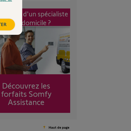
vention d'un spécialiste
à mon domicile ?
TER
Découvrez les
forfaits Somfy
Assistance
Haut de page