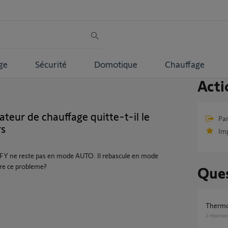
ge
Sécurité
Domotique
Chauffage
Acti
ur de chauffage quitte-t-il le
Par
rs
Im
 ne reste pas en mode AUTO. Il rebascule en mode
re ce probleme?
Ques
Therm
2
réponse