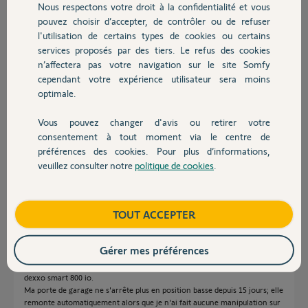
Nous respectons votre droit à la confidentialité et vous
Chauffage
il y a presque 4 ans
pouvez choisir d’accepter, de contrôler ou de refuser
Participer au fil de discussion
l'utilisation de certains types de cookies ou certains
services proposés par des tiers. Le refus des cookies
Autres produits
n’affectera pas votre navigation sur le site Somfy
cependant votre expérience utilisateur sera moins
Réponses
optimale.
Vous pouvez changer d'avis ou retirer votre
Bonjour
Devis avec un pro
consentement à tout moment via le centre de
Oui appuyez 7s sur set jusqu’à ce qu’il clignote rapidement.
préférences des cookies. Pour plus d’informations,
veuillez consulter notre
politique de cookies
.
Contact
André N.
il y a presque 4 ans
Boutique
TOUT ACCEPTER
Bonjour,
Gérer mes préférences
Je n'ai pas souhaité ouvrir un nouveau forum étant donné qu'il s'agit de
la même problématique ; l'impossibilité d'effacer les réglages du moteur
dexxo smart 800 io.
Ma porte de garage ne s'arrête plus en position basse depuis 15 jours; elle
remonte automatiquement alors que je n'ai fait aucune manipulation sur