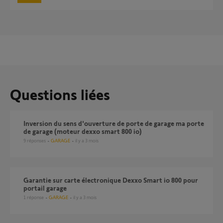
Questions liées
inversion du sens d'ouverture de porte de garage ma porte
de garage (moteur dexxo smart 800 io)
9
réponses
GARAGE
il y a 3 mois
Garantie sur carte électronique Dexxo Smart io 800 pour
portail garage
1
réponse
GARAGE
il y a 3 mois