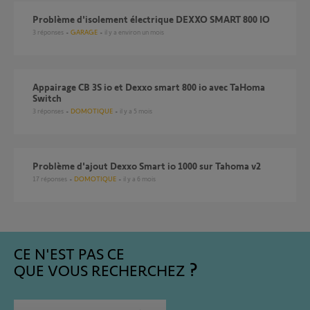
Problème d'isolement électrique DEXXO SMART 800 IO
3
réponses
GARAGE
il y a environ un mois
Appairage CB 3S io et Dexxo smart 800 io avec TaHoma
Switch
3
réponses
DOMOTIQUE
il y a 5 mois
Problème d'ajout Dexxo Smart io 1000 sur Tahoma v2
17
réponses
DOMOTIQUE
il y a 6 mois
CE N'EST PAS CE
QUE VOUS RECHERCHEZ