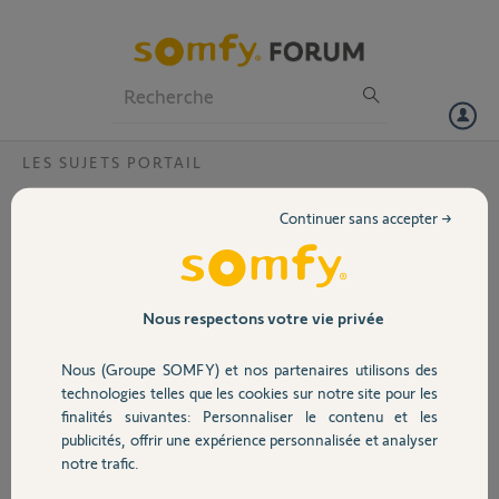
Particuliers
Professionnels
Forum
LES SUJETS PORTAIL
Volet
Remise à zéro moteur dexxo smart io 800 ?
Continuer sans accepter →
Bonjour,
Portail
J’ai raté la mise en œuvre automatique du portail. Lorsque je
débranche et rallume le moteur, la lumière ne clignote que 2 fois au
lieu de 3 et le bouton set ne réagit pas quand je le mets sur la position
Garage
Nous respectons votre vie privée
Px.
Est-ce possible de remettre les réglages d’usine du moteur?
Nous (Groupe SOMFY) et nos partenaires utilisons des
Merci d’avance
Sécurité
technologies telles que les cookies sur notre site pour les
finalités suivantes: Personnaliser le contenu et les
Cordialement
publicités, offrir une expérience personnalisée et analyser
Magalie
Domotique
notre trafic.
Magalie F.