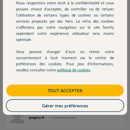
Réponses
Nous respectons votre droit à la confidentialité et vous
Chauffage
pouvez choisir d’accepter, de contrôler ou de refuser
l'utilisation de certains types de cookies ou certains
Bonjour
services proposés par des tiers. Le refus des cookies
Autres produits
n’affectera pas votre navigation sur le site Somfy
Il faut remplir le formulaire:
cependant votre expérience utilisateur sera moins
https://www.somfy.fr/assistance/produits/domotique/desact...
optimale.
Bonne journée !
Vous pouvez changer d'avis ou retirer votre
Devis avec un pro
Jean-Luc B.
il y a presque 4 ans
consentement à tout moment via le centre de
préférences des cookies. Pour plus d’informations,
veuillez consulter notre
politique de cookies
.
Contact
bonjour
Boutique
TOUT ACCEPTER
je me suis trompé je voudrais la reinitialiser pour pouvoir la revendre car
je viens de m'acheté la derniere. faut t'il que je remplisse le formulaire.
Cordialement
Gérer mes préférences
gregory R.
il y a presque 4 ans