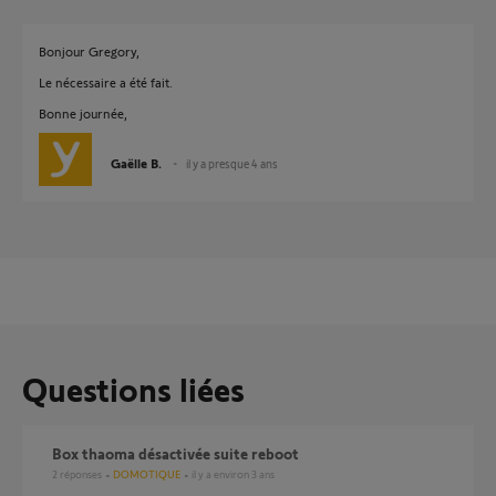
Bonjour Gregory,
Le nécessaire a été fait.
Bonne journée,
Gaëlle B.
il y a presque 4 ans
Questions liées
Box thaoma désactivée suite reboot
2
réponses
DOMOTIQUE
il y a environ 3 ans