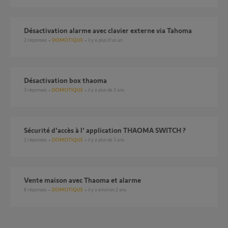
Désactivation alarme avec clavier externe via Tahoma
2
réponses
DOMOTIQUE
il y a plus d'un an
Désactivation box thaoma
3
réponses
DOMOTIQUE
il y a plus de 3 ans
Sécurité d'accès à l' application THAOMA SWITCH ?
2
réponses
DOMOTIQUE
il y a plus de 3 ans
Vente maison avec Thaoma et alarme
8
réponses
DOMOTIQUE
il y a environ 2 ans