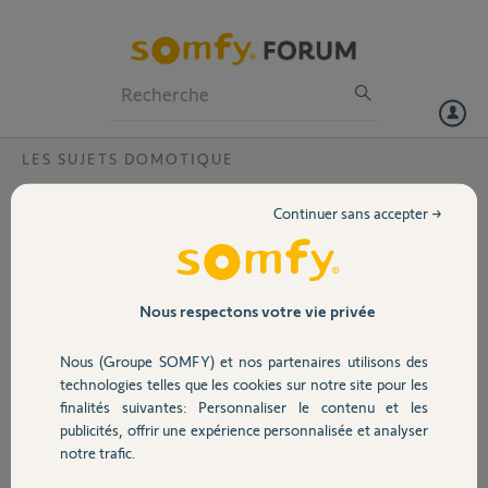
Particuliers
Professionnels
Forum
LES SUJETS DOMOTIQUE
Volet
thaoma desactivation?
Continuer sans accepter →
Bonjour,
Portail
Serait-il possible de desactivé ma tahoma PIN: 1234-0968-6649.
Merci,
Garage
Nous respectons votre vie privée
gregory R.
Nous (Groupe SOMFY) et nos partenaires utilisons des
Sécurité
il y a presque 4 ans
technologies telles que les cookies sur notre site pour les
Participer au fil de discussion
finalités suivantes: Personnaliser le contenu et les
publicités, offrir une expérience personnalisée et analyser
Domotique
notre trafic.