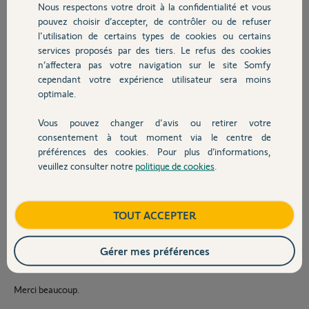
Hue/Google Home... Je n'arrive
Nous respectons votre droit à la confidentialité et vous
Chauffage
pas à le faire avec Legrand.
pouvez choisir d’accepter, de contrôler ou de refuser
l'utilisation de certains types de cookies ou certains
En effet, j'ai bien suivi toutes les étapes depuis l'interface de
services proposés par des tiers. Le refus des cookies
Autres produits
configuration de ma Tahoma.
n’affectera pas votre navigation sur le site Somfy
cependant votre expérience utilisateur sera moins
Une page s'est bien ouverte sur Eliot et je m'y suis connecté sans pb.
optimale.
Puis l'autorisation d'accès pour Legrand (en anglais sur le pc) se passe
bien aussi. (En français depuis une nouvelle procédure avec mon
Vous pouvez changer d'avis ou retirer votre
smartphone).
Devis avec un pro
consentement à tout moment via le centre de
Dans l'appli Legrand, je vois bien l'association avec Somfy Tahoma.
préférences des cookies. Pour plus d’informations,
Bref, j'ai supprimé l'association plusieurs fois pour recommencer et ça
veuillez consulter notre
politique de cookies
.
Contact
ne change rien.
J'ai un message d'erreur sur ma Tahoma aussitôt que je fais une
Boutique
TOUT ACCEPTER
recherche d'équipements Legrand.
L'association Legrand Google Home s'est bien passée.
Gérer mes préférences
Si vous avez une idée svp ;)
Merci beaucoup.