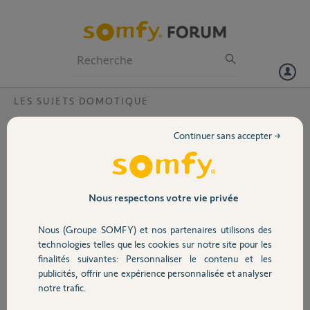
Particuliers
Professionnels
Forum
LES SUJETS DOMOTIQUE
Volet
Association Legrand Celiane with Netatmo
Continuer sans accepter →
-> Tahoma
Portail
Bonjour,
Je possède une Tahoma depuis
Garage
Nous respectons votre vie privée
quelques années et je viens de
faire l'acquisition de ce pack
Nous (Groupe SOMFY) et nos partenaires utilisons des
Legrand Celiane with Netatmo
Sécurité
technologies telles que les cookies sur notre site pour les
(
https://www.legrand.fr/catalogu
finalités suivantes: Personnaliser le contenu et les
e/interrupteur/pack-de-dem...
).
publicités, offrir une expérience personnalisée et analyser
Domotique
notre trafic.
Si par le passé, je n'ai pas eu de pb
à connecter ma Tahoma avec