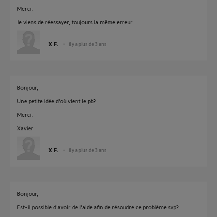
Merci.
Je viens de réessayer, toujours la même erreur.
X F.
il y a plus de 3 ans
Bonjour,
Une petite idée d'où vient le pb?
Merci.
Xavier
X F.
il y a plus de 3 ans
Bonjour,
Est-il possible d'avoir de l'aide afin de résoudre ce problème svp?