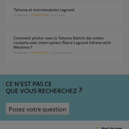
Tahoma et micromodules Legrand
11
réponses
DOMOTIQUE
il y a 7 mois
Comment piloter avec la Tahoma Switch des volets
roulants avec interrupteur filaire Legrand Céliane with
Netatmo ?
24
réponses
DOMOTIQUE
il y a plus de 3 ans
CE N'EST PAS CE
QUE VOUS RECHERCHEZ
Posez votre question
Haut de page