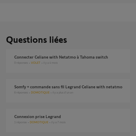
Questions liées
Connecter Celiane with Netatmo à Tahoma switch
0
réponses
VOLET
il y a 4 mois
Somfy + commande sans fil Legrand Celiane with netatmo
6
réponses
DOMOTIQUE
il y a plus d'un an
Connexion prise Legrand
1
réponse
DOMOTIQUE
il y a 7 mois