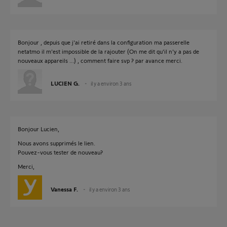
Bonjour , depuis que j'ai retiré dans la configuration ma passerelle
netatmo il m'est impossible de la rajouter (On me dit qu'il n'y a pas de
nouveaux appareils ...) , comment faire svp ? par avance merci.
LUCIEN G.
il y a environ 3 ans
Bonjour Lucien,
Nous avons supprimés le lien.
Pouvez-vous tester de nouveau?
Merci,
Vanessa F.
il y a environ 3 ans