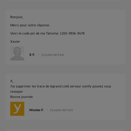
Bonjour,
Merci pour votre réponse.
Voici le code pin de ma Tahoma: 1203-9936-9478
Xavier
X F.
il y a plus de 3 ans
X,
J'ai supprimer les trace de legrand coté serveur somfy pouvez vous
ressayer
Bonne journée.
Nicolas F.
il y a plus de 3 ans