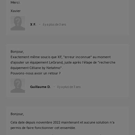
Merci.
Xavier
X F.
il y a plus de 3 ans
Bonjour,
Exactement même soucis que XF, "erreur inconnue" au moment
d'ajouter un équipement LeGrand, juste après l'étape de "recherche
équipement Céliane by Netatmo".
Pouvons-nous avoir un retour ?
Guillaume D.
il y a plus de 3 ans
Bonjour,
Cela date depuis novembre 2022 maintenant et aucune solution n'a
permis de faire fonctionner cet ensemble.