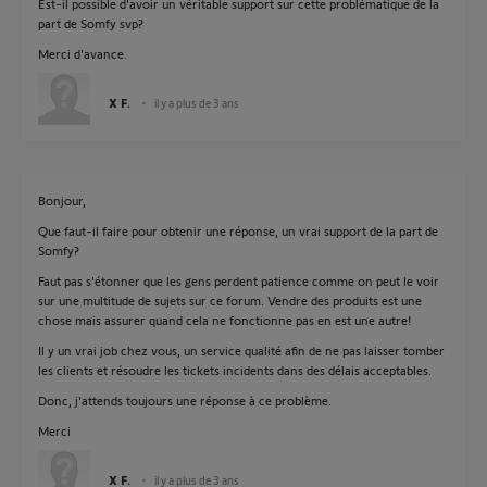
Est-il possible d'avoir un véritable support sur cette problématique de la
part de Somfy svp?
Merci d'avance.
X F.
il y a plus de 3 ans
Bonjour,
Que faut-il faire pour obtenir une réponse, un vrai support de la part de
Somfy?
Faut pas s'étonner que les gens perdent patience comme on peut le voir
sur une multitude de sujets sur ce forum. Vendre des produits est une
chose mais assurer quand cela ne fonctionne pas en est une autre!
Il y un vrai job chez vous, un service qualité afin de ne pas laisser tomber
les clients et résoudre les tickets incidents dans des délais acceptables.
Donc, j'attends toujours une réponse à ce problème.
Merci
X F.
il y a plus de 3 ans