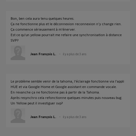
Bon, ben cela aura tenu quelques heures.
Ça ne fonctionne plus et le déconnexion reconnexion n'y change rien.
Ça commence sérieusement à m'énerver.
Est ce qu'un yellow pourrait me refaire une synchronisation à distance
SVP?
Jean François L.
il y a plus de 3 ans
Le problème semble venir de la tahoma, l'éclairage fonctionne via l'appli
HUE et via Google Home et Google assistant en commande vocale.
En revanche ça ne fonctionne pas à partir de la Tahoma.
Après resynchro cela refonctionne quelques minutes puis nouveau bug.
Un Yellow peut il investiguer svp?
Jean François L.
il y a plus de 3 ans