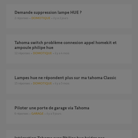
Demande suppression lampe HUE ?
2
réponses
DOMOTIQUE
il y a 2 jours
Tahoma switch problème connexion appel homekit et
ampoule philipe hue
12
réponses
DOMOTIQUE
il y a 4 mois
Lampes hue ne répondent plus sur ma tahoma Classic
15
réponses
DOMOTIQUE
il y a 5 mois
Piloter une porte de garage via Tahoma
6
réponses
GARAGE
il y a 9 jours
Intégration Tahoma avec Philips hue bridge pro