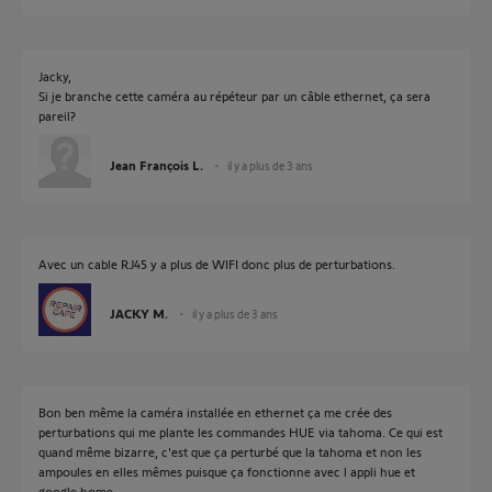
Jacky,
Si je branche cette caméra au répéteur par un câble ethernet, ça sera
pareil?
Jean François L.
il y a plus de 3 ans
Avec un cable RJ45 y a plus de WIFI donc plus de perturbations.
JACKY M.
il y a plus de 3 ans
Bon ben même la caméra installée en ethernet ça me crée des
perturbations qui me plante les commandes HUE via tahoma. Ce qui est
quand même bizarre, c'est que ça perturbé que la tahoma et non les
ampoules en elles mêmes puisque ça fonctionne avec l appli hue et
google home.