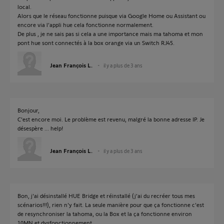
local.
Alors que le réseau fonctionne puisque via Google Home ou Assistant ou
encore via l'appli hue cela fonctionne normalement.
De plus , je ne sais pas si cela a une importance mais ma tahoma et mon
pont hue sont connectés à la box orange via un Switch RJ45.
Jean François L.
il y a plus de 3 ans
Bonjour,
C'est encore moi. Le problème est revenu, malgré la bonne adresse IP. Je
désespère ... help!
Jean François L.
il y a plus de 3 ans
Bon, j'ai désinstallé HUE Bridge et réinstallé (j'ai du recréer tous mes
scénarios!!!), rien n'y fait. La seule manière pour que ça fonctionne c'est
de resynchroniser la tahoma, ou la Box et la ça fonctionne environ
10MN et dysfonctionnement.