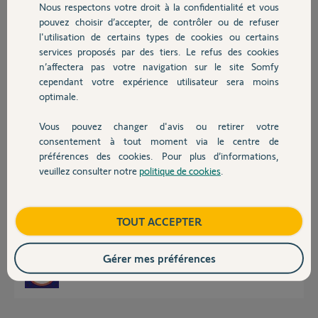
Nous respectons votre droit à la confidentialité et vous
Chauffage
pouvez choisir d’accepter, de contrôler ou de refuser
Jean François L.
l'utilisation de certains types de cookies ou certains
il y a plus de 3 ans
services proposés par des tiers. Le refus des cookies
Autres produits
Participer au fil de discussion
n’affectera pas votre navigation sur le site Somfy
cependant votre expérience utilisateur sera moins
optimale.
Réponses
Vous pouvez changer d'avis ou retirer votre
Devis avec un pro
consentement à tout moment via le centre de
préférences des cookies. Pour plus d’informations,
Bonjour Jean-Francois
veuillez consulter notre
politique de cookies
.
Supprimer le pont Hue.
Contact
Ensuite connectez vous sur le tableau de bord Somfy, aller dans Mes
informations, puis descendez tout en bas pour cliquer sur Déconnexion.
Boutique
TOUT ACCEPTER
https://accounts.somfy.com/login
Reconnectez vous sur Tahoma et réappairer le pont Hue
Gérer mes préférences
JACKY M.
il y a plus de 3 ans