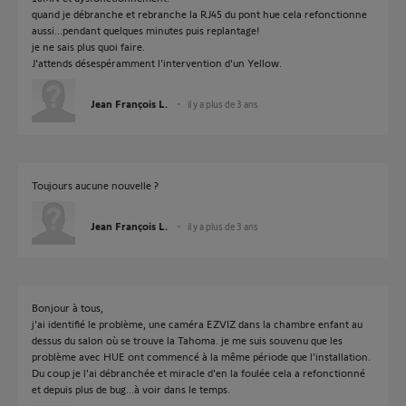
quand je débranche et rebranche la RJ45 du pont hue cela refonctionne
aussi...pendant quelques minutes puis replantage!
je ne sais plus quoi faire.
J'attends désespéramment l'intervention d'un Yellow.
Jean François L.
il y a plus de 3 ans
Toujours aucune nouvelle ?
Jean François L.
il y a plus de 3 ans
Bonjour à tous,
j'ai identifié le problème, une caméra EZVIZ dans la chambre enfant au
dessus du salon où se trouve la Tahoma. je me suis souvenu que les
problème avec HUE ont commencé à la même période que l'installation.
Du coup je l'ai débranchée et miracle d'en la foulée cela a refonctionné
et depuis plus de bug...à voir dans le temps.