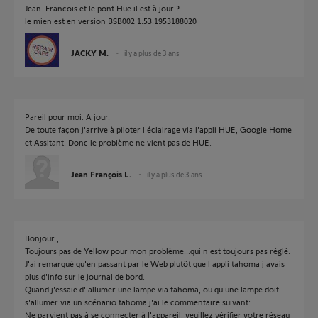
Jean-Francois et le pont Hue il est à jour ?
le mien est en version BSB002 1.53.1953188020
JACKY M.
il y a plus de 3 ans
Pareil pour moi. A jour.
De toute façon j'arrive à piloter l'éclairage via l'appli HUE, Google Home
et Assitant. Donc le problème ne vient pas de HUE.
Jean François L.
il y a plus de 3 ans
Bonjour ,
Toujours pas de Yellow pour mon problème...qui n'est toujours pas réglé.
J'ai remarqué qu'en passant par le Web plutôt que l appli tahoma j'avais
plus d'info sur le journal de bord.
Quand j'essaie d' allumer une lampe via tahoma, ou qu'une lampe doit
s'allumer via un scénario tahoma j'ai le commentaire suivant:
Ne parvient pas à se connecter à l'appareil, veuillez vérifier votre réseau