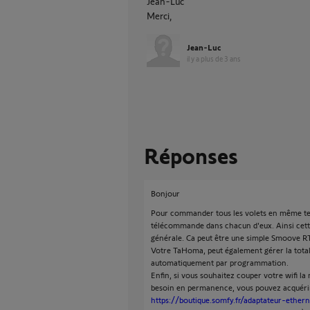
Jean-Luc
Merci,
Jean-Luc
il y a plus de 3 ans
Réponses
Bonjour
Pour commander tous les volets en même tem
télécommande dans chacun d'eux. Ainsi ce
générale. Ca peut être une simple Smoove R
Votre TaHoma, peut également gérer la tota
automatiquement par programmation.
Enfin, si vous souhaitez couper votre wifi la 
besoin en permanence, vous pouvez acquéri
https://boutique.somfy.fr/adaptateur-ethern