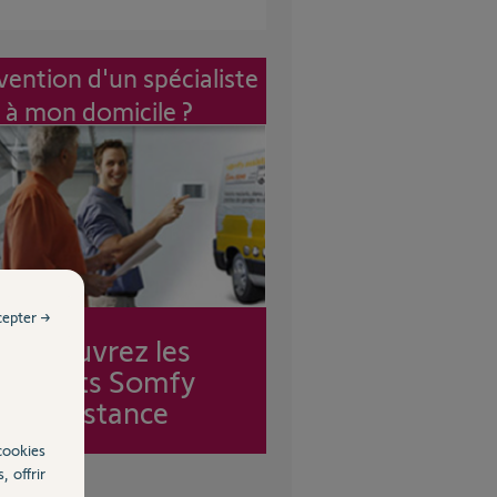
vention d'un spécialiste
à mon domicile ?
cepter →
Découvrez les
forfaits Somfy
Assistance
cookies
, offrir