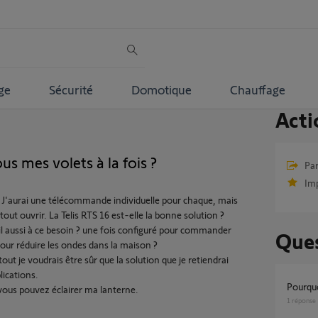
ge
Sécurité
Domotique
Chauffage
Acti
mes volets à la fois ?
Par
Im
ts. J'aurai une télécommande individuelle pour chaque, mais
tout ouvrir. La Telis RTS 16 est-elle la bonne solution ?
l aussi à ce besoin ? une fois configuré pour commander
Ques
our réduire les ondes dans la maison ?
out je voudrais être sûr que la solution que je retiendrai
lications.
pourqu
vous pouvez éclairer ma lanterne.
1
réponse