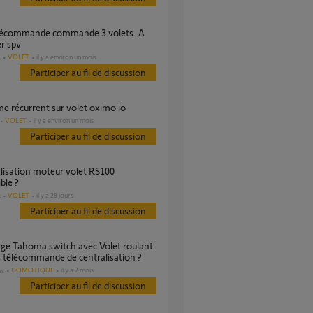
er spv
VOLET
il y a environ un mois
s
Participer au fil de discussion
me récurrent sur volet oximo io
VOLET
il y a environ un mois
Participer au fil de discussion
ble ?
VOLET
il y a 28 jours
s
Participer au fil de discussion
 télécommande de centralisation ?
DOMOTIQUE
il y a 2 mois
es
Participer au fil de discussion