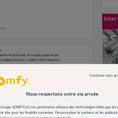
Inter
 3 ans
c.
ndre les principes. Je croyais jusque là que
au départ et qu'on "codait" cette fréquence
ésormais que c'est le contraire : on mémorise
t-on en mémoriser deux sur chaque moteur,
autre pour commander les 16 à la fois ?
Continuer sans ac
 une télécommande de base ? Alors, à quoi
s qu'il fallait un canal par volet pour tout
Nous respectons votre vie privée
e à bien comprendre le système.
Groupe SOMFY) et nos partenaires utilisons des technologies telles que les 
re site pour les finalités suivantes: Personnaliser le contenu et les publicités
érience personnalisée et analyser notre trafic.