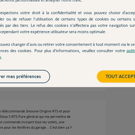
ans
espectons votre droit à la confidentialité et vous pouvez choisir d’accep
ler ou de refuser l'utilisation de certains types de cookies ou certains s
és par des tiers. Le refus des cookies n’affectera pas votre navigation sur 
cependant votre expérience utilisateur sera moins optimale.
 télécommandes dans une même motorisation.
ouvez changer d'avis ou retirer votre consentement à tout moment via le ce
oir qu'une seule télécommande pour
motorisations.
ences des cookies. Pour plus d’informations, veuillez consulter notre
poli
s
.
er mes préférences
TOUT ACCEP
 3 ans
une télécommande Smoove Origine RTS et pour
 Situo 5 RTS Pure général qui me permettra de
ne commande incluant tous les volets, une
e pour les fenêtres du garage... C'est bien ça ?