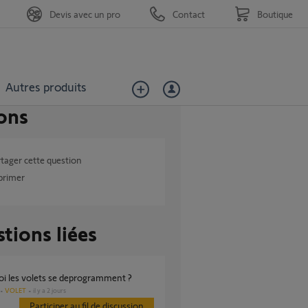
Devis avec un pro
Contact
Boutique
Autres produits
ons
tager cette question
primer
tions liées
oi les volets se deprogramment ?
VOLET
il y a 2 jours
Participer au fil de discussion