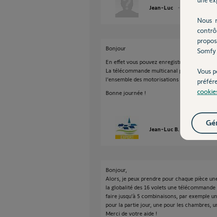
Jean-Luc
il y a plus de 3 
Nous r
contrô
propos
Bonjour
Somfy 
En effet vous pouvez enregistrer plusieurs
Vous p
La télécommande multicanal permet de n'av
l'ensemble des motorisations ou groupe de 
préfér
cookie
Bonne journée !
Gér
Jean-Luc B.
il y a plus de
Bonjour,
Alors, je peux prendre pour chaque pièce 
la globalité des 16 volets une télécommande
faire jusqu'à 5 combinaisons, par exemple u
pour la partie jour, une pour les chambres, un
Merci de votre aide !