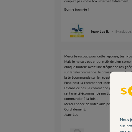
coupiez pas votre box internet totalement).
Bonne journée !
Jean-Luc B.
il y a plus de
Merci beaucoup pour cette réponse, Jean-Lu
Mais je ne suis pas encore sûr de bien compre
chaque moteur avait une fréquence assignée 
sur la télécommande. Je crois comprendre d
la télécommande sur le récepteur. Mais peu
l'une pour la commander individuellement, l'
Et dans ce cas, la commande générale serait
sert une télécommande multicanaux ? Je pensai
commander à la fois...
Merci encore de votre aide pour que j'arriv
Cordialement,
Jean-Luc
Nous (
sur not
une exp