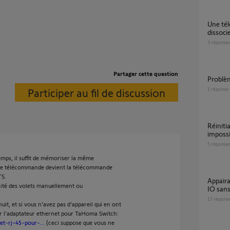
une télécommande commande 3 volets. A
dissoci
3
réponse
Partager cette question
problè
Participer au fil de discussion
1
réponse
Réinitialisation moteur volet RS100
impossi
5
réponse
ps, il suffit de mémoriser la même
tte télécommande devient la télécommande
TS.
Appairage Tahoma switch avec Volet roulant
lité des volets manuellement ou
IO sans
17
répons
nuit, et si vous n'avez pas d'appareil qui en ont
r l'adaptateur ethernet pour TaHoma Switch:
et-rj-45-pour-...
(ceci suppose que vous ne