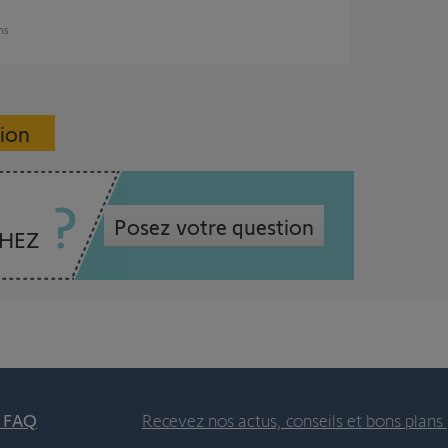
ans
sion
Posez votre question
CHEZ
t FAQ
Recevez nos actus, conseils et bons plans 