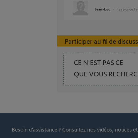
Jean-Luc
il y a plus de 3 
Participer au fil de discus
CE N'EST PAS CE
QUE VOUS RECHER
Besoin d’assistance ?
Consultez nos vidéos, notices e