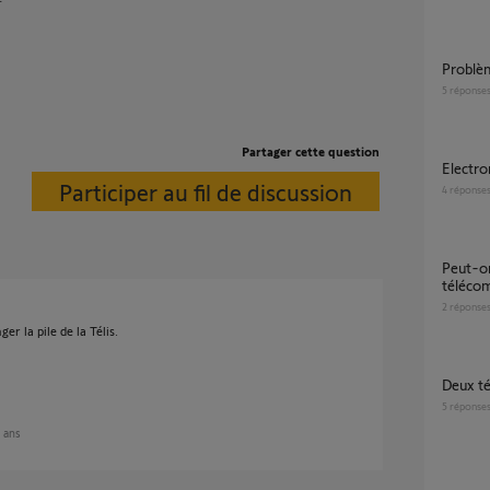
Probl
5
réponse
Partager cette question
Electr
Participer au fil de discussion
4
réponse
Peut-on remplacer un bouton de
téléco
2
réponse
er la pile de la Télis.
Deux 
5
réponse
3 ans