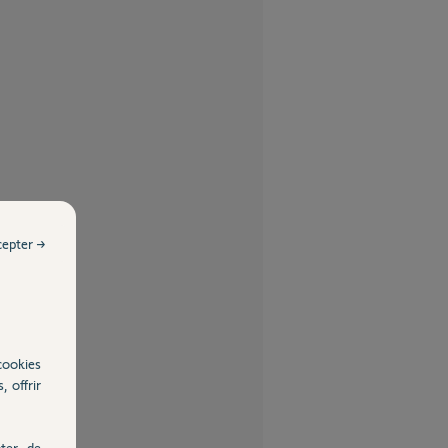
cepter →
cookies
, offrir
ter, de