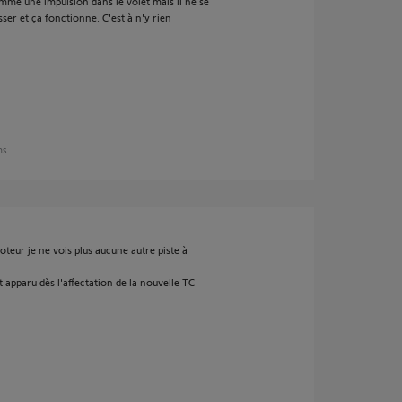
comme une impulsion dans le volet mais il ne se
sser et ça fonctionne. C'est à n'y rien
ans
moteur je ne vois plus aucune autre piste à
it apparu dès l'affectation de la nouvelle TC