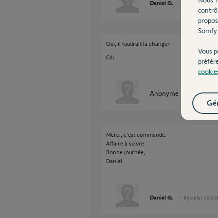
Daniel G.
il y a plus de 3 
contrô
propos
Somfy 
Oui, il faudrait la changer.
Vous p
CdL
préfér
cookie
Anonyme
il y a plus de 
Gér
Merci, c'est commandé.
Affaire à suivre.
Bonne journée,
Daniel
Daniel G.
il y a plus de 3 