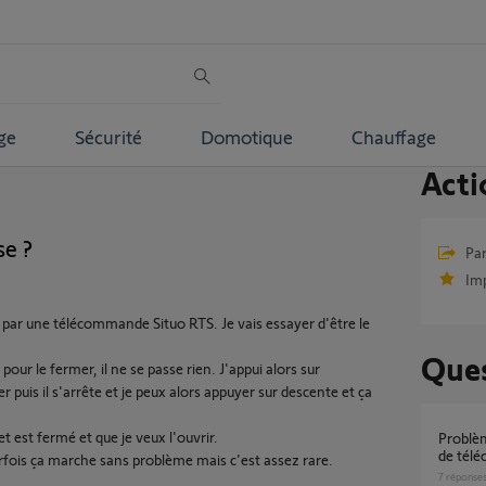
ge
Sécurité
Domotique
Chauffage
Acti
e ?
Par
Im
ar une télécommande Situo RTS. Je vais essayer d'être le
Ques
pour le fermer, il ne se passe rien. J'appui alors sur
r puis il s'arrête et je peux alors appuyer sur descente et ça
 est fermé et que je veux l'ouvrir.
Problème volet roulant suite à changement
de tél
parfois ça marche sans problème mais c'est assez rare.
7
réponse
.