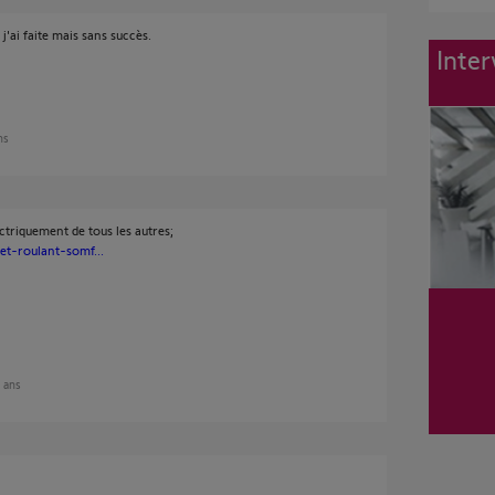
j'ai faite mais sans succès.
Inter
ans
ectriquement de tous les autres;
et-roulant-somf...
3 ans