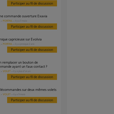
Participer au fil de discussion
ème commande ouverture Exavia
PORTAIL
il y a 5 mois
s
Participer au fil de discussion
onique capricieuse sur Evolvia
PORTAIL
il y a presque 2 ans
s
Participer au fil de discussion
mmande ayant un faux contact ?
VOLET
il y a plus d'un an
s
Participer au fil de discussion
télécommandes sur deux mêmes volets
VOLET
il y a 9 mois
s
Participer au fil de discussion