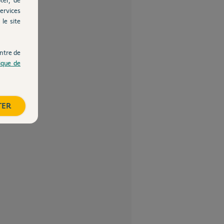
ervices
le site
ntre de
tique de
TER