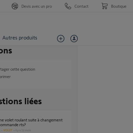
Devis avec un pro
Contact
Boutique
Autres produits
ons
tager cette question
primer
tions liées
écommande rts?
VOLET
il y a 12 mois
s