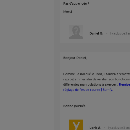
Pas d'autre idée ?
Merci
Daniel G.
il y a plus de 3 
Bonjour Daniel,
Comme l'a indiqué V-Rod, il faudrait remettr
reprogrammer afin de vérifier son fonctionn
différentes manipulations à exercer :
Remise 
réglage de fins de course | Somfy.
Bonne journée.
Loris A.
il y a plus de 3 an