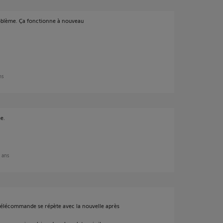
blème. Ça fonctionne à nouveau
ans
e.
3 ans
télécommande se répète avec la nouvelle après