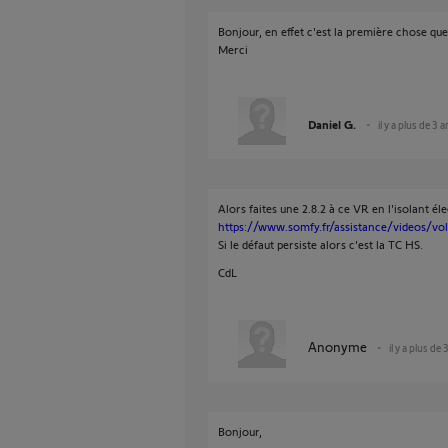
Bonjour, en effet c'est la première chose que 
Merci
Daniel G.
il y a plus de 3 
Alors faites une 2.8.2 à ce VR en l'isolant él
https://www.somfy.fr/assistance/videos/vol
Si le défaut persiste alors c'est la TC HS.
CdL
Anonyme
il y a plus de 
Bonjour,