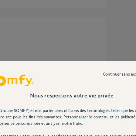
ans
Continuer sans ac
Nous respectons votre vie privée
a a très bien fonctionné. Malheureusement
mande ?
Groupe SOMFY) et nos partenaires utilisons des technologies telles que les 
re site pour les finalités suivantes: Personnaliser le contenu et les publicités
érience personnalisée et analyser notre trafic.
espectons votre droit à la confidentialité et vous pouvez choisir d’accep