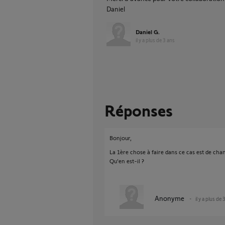
Daniel
Daniel G.
il y a plus de 3 ans
Réponses
Bonjour,
La 1ère chose à faire dans ce cas est de chang
Qu'en est-il ?
Anonyme
il y a plus de 