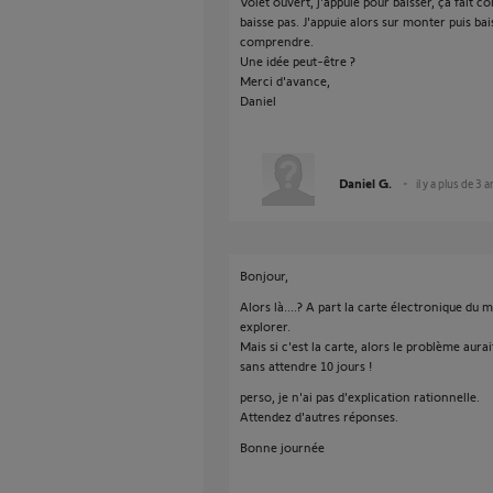
Volet ouvert, j'appuie pour baisser, ça fait 
baisse pas. J'appuie alors sur monter puis bai
comprendre.
Une idée peut-être ?
Merci d'avance,
Daniel
Daniel G.
il y a plus de 3 
Bonjour,
Alors là....? A part la carte électronique du 
explorer.
Mais si c'est la carte, alors le problème aura
sans attendre 10 jours !
perso, je n'ai pas d'explication rationnelle.
Attendez d'autres réponses.
Bonne journée