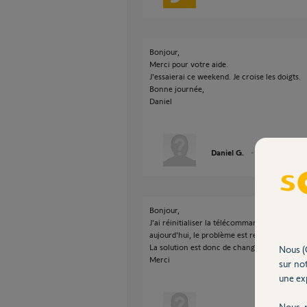
Bonjour,
Merci pour votre aide.
J'essaierai ce weekend. Je croise les doigts.
Bonne journée,
Daniel
Daniel G.
il y a plus de 3 
Bonjour,
J'ai réinitialiser la télécommande hier et ç
aujourd'hui, le problème est revenu !
La solution est donc de changer la télécom
Nous (
Merci
sur not
une exp
Nous r