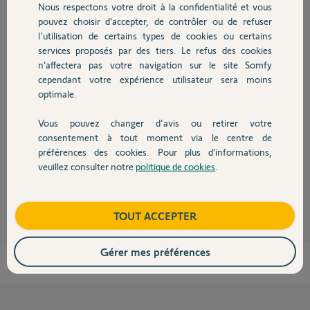
Participer au fil de discussion
Nous respectons votre droit à la confidentialité et vous
Chauffage
pouvez choisir d’accepter, de contrôler ou de refuser
l'utilisation de certains types de cookies ou certains
services proposés par des tiers. Le refus des cookies
Autres produits
Réponses
n’affectera pas votre navigation sur le site Somfy
cependant votre expérience utilisateur sera moins
optimale.
Bonjour Daniel,
Le nécessaire a du être fait puisque la box est bien rattachée à votre
Vous pouvez changer d'avis ou retirer votre
Devis avec un pro
compte.
consentement à tout moment via le centre de
préférences des cookies. Pour plus d’informations,
Bonne journée,
veuillez consulter notre
politique de cookies
.
Contact
Gaëlle B.
il y a plus de 3 ans
Boutique
TOUT ACCEPTER
Gérer mes préférences