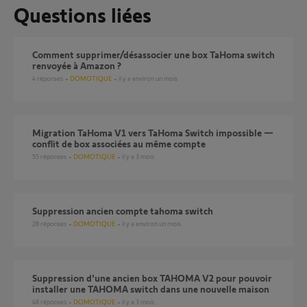
Questions liées
Comment supprimer/désassocier une box TaHoma switch
renvoyée à Amazon ?
4
réponses
DOMOTIQUE
il y a environ un mois
Migration TaHoma V1 vers TaHoma Switch impossible —
conflit de box associées au même compte
55
réponses
DOMOTIQUE
il y a 3 mois
Suppression ancien compte tahoma switch
28
réponses
DOMOTIQUE
il y a environ un mois
Suppression d'une ancien box TAHOMA V2 pour pouvoir
installer une TAHOMA switch dans une nouvelle maison
48
réponses
DOMOTIQUE
il y a 3 mois