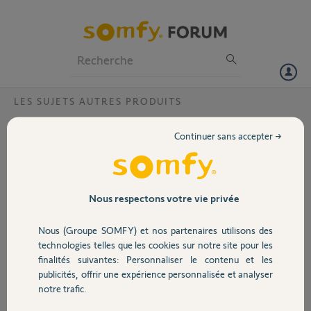
Particuliers
Professionnels
Forum
LES SUJETS AUTRES PRODUITS
Volet
Supprimer un compte sur une box switch
Continuer sans accepter →
Bonjour,
Portail
J’ai acheté une tahoma switch d’occasion. Elle est bloquée sur un
compte que je ne connais pas et je ne peux pas l’initialiser.
Pouvez-vous supprimer le compte actuel de la box 2023 3267 0941
Garage
Nous respectons votre vie privée
pour que je puisse la mettre sur mon compte à créer ?
Merci et bonne journée
Nous (Groupe SOMFY) et nos partenaires utilisons des
Sécurité
technologies telles que les cookies sur notre site pour les
Merci,
finalités suivantes: Personnaliser le contenu et les
publicités, offrir une expérience personnalisée et analyser
Domotique
Daniel T.
notre trafic.
il y a plus de 3 ans