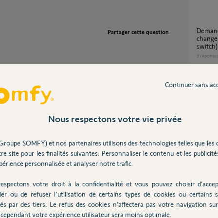
Demande de transfert de clé io suite à
Partager cette question
change
switch)
3
réponse
Continuer sans ac
Transfert clef io de connectivity kit à tahoma
switch
21
répons
Nous respectons votre vie privée
 ans
Transfert d'une clé io kit de connectivité vers
Groupe SOMFY) et nos partenaires utilisons des technologies telles que les 
tahoma
re site pour les finalités suivantes: Personnaliser le contenu et les publicités
3
réponse
érience personnalisée et analyser notre trafic.
espectons votre droit à la confidentialité et vous pouvez choisir d’accep
ler ou de refuser l'utilisation de certains types de cookies ou certains s
Transfert Connectivity Kit sur Tahoma
Switch
és par des tiers. Le refus des cookies n’affectera pas votre navigation sur 
7
réponse
cependant votre expérience utilisateur sera moins optimale.