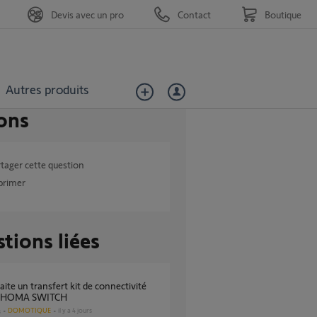
Devis avec un pro
Contact
Boutique
Autres produits
ons
tager cette question
primer
tions liées
TAHOMA SWITCH
DOMOTIQUE
il y a 4 jours
s