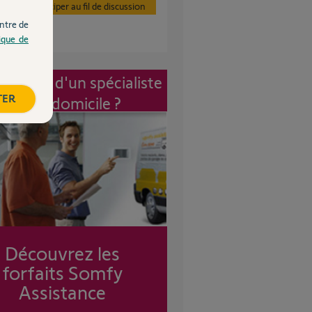
Participer au fil de discussion
ntre de
tique de
vention d'un spécialiste
TER
à mon domicile ?
Découvrez les
forfaits Somfy
Assistance