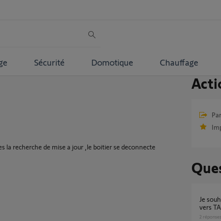
ge
Sécurité
Domotique
Chauffage
Acti
Par
Im
des la recherche de mise a jour ,le boitier se deconnecte
Ques
je souhaite un transfert kit de connectivité
vers 
2
réponse