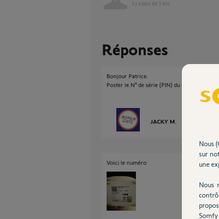
il y a plus de 3 ans
Réponses
Bonjour Patrice.
Poster le N° de série (PIN) du boitier
JACKY M.
il y a plus de 3
Nous (
sur not
Voici le numéro
une exp
Nous r
contrô
propos
Somfy 