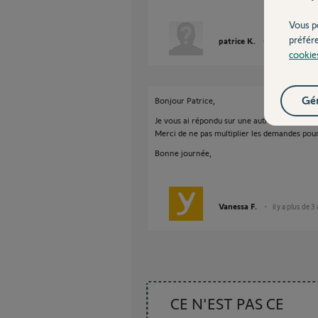
Vous p
préfér
patrice K.
il y a plus de 3
cookie
Gér
Bonjour Patrice,
Je vous ai répondu sur une autre conversati
Merci de ne pas multiplier les demandes pou
Bonne journée,
Vanessa F.
il y a plus de 3
CE N'EST PAS CE