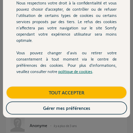
Nous respectons votre droit à la confidentialité et vous
Chauffage
pouvez choisir d’accepter, de contrôler ou de refuser
Pierre M.
l'utilisation de certains types de cookies ou certains
il y a plus de 3 ans
services proposés par des tiers. Le refus des cookies
Autres produits
Participer au fil de discussion
n’affectera pas votre navigation sur le site Somfy
cependant votre expérience utilisateur sera moins
optimale.
Réponses
Vous pouvez changer d'avis ou retirer votre
Devis avec un pro
consentement à tout moment via le centre de
préférences des cookies. Pour plus d’informations,
Bonjour,
veuillez consulter notre
politique de cookies
.
Contact
Ca m'étonnerait qu'un S200-II ait un boitier BUS ?
Que dit la notice de votre émetteur Sommer ? Si l'ordre est envoyé via
l'antenne alors il faut raccorder sur l'antenne du boitier.
Boutique
TOUT ACCEPTER
Posez ici une photo de votre boitier avec vue sur les borniers ainsi que la
notice de votre Sommer.
Gérer mes préférences
CdL
Anonyme
il y a plus de 3 ans