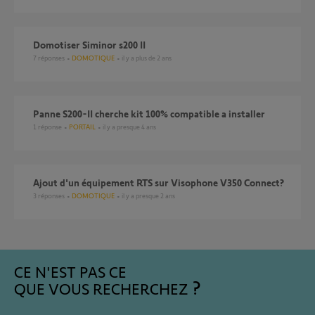
Domotiser Siminor s200 II
7
réponses
DOMOTIQUE
il y a plus de 2 ans
Panne S200-II cherche kit 100% compatible a installer
1
réponse
PORTAIL
il y a presque 4 ans
Ajout d'un équipement RTS sur Visophone V350 Connect?
3
réponses
DOMOTIQUE
il y a presque 2 ans
CE N'EST PAS CE
QUE VOUS RECHERCHEZ