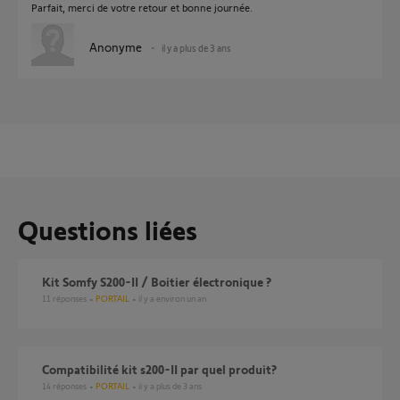
Parfait, merci de votre retour et bonne journée.
Anonyme
il y a plus de 3 ans
Questions liées
Kit Somfy S200-II / Boitier électronique ?
11
réponses
PORTAIL
il y a environ un an
Compatibilité kit s200-II par quel produit?
14
réponses
PORTAIL
il y a plus de 3 ans