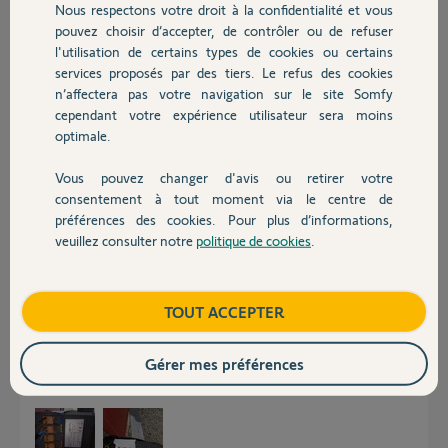
Nous respectons votre droit à la confidentialité et vous
Chauffage
Réponses
pouvez choisir d’accepter, de contrôler ou de refuser
l'utilisation de certains types de cookies ou certains
services proposés par des tiers. Le refus des cookies
Autres produits
Bonjour,
n’affectera pas votre navigation sur le site Somfy
cependant votre expérience utilisateur sera moins
Posez ici une photo du boitier avec vue sur les borniers et son étiquette.
optimale.
Vérifiez les cellules inter/exter.
CdL
Vous pouvez changer d'avis ou retirer votre
Devis avec un pro
consentement à tout moment via le centre de
Anonyme
il y a plus de 3 ans
préférences des cookies. Pour plus d’informations,
veuillez consulter notre
politique de cookies
.
Contact
Bonjour,
Boutique
TOUT ACCEPTER
Voici les photos demandées. Depuis plusieurs jours, je n'ai plus aucun
voyant d'allumé et aucune réaction du moteur. J'ai bien 230V à l'arrivée
au bornier.
Gérer mes préférences
Merci d'avance pour votre aide.
Cordialement