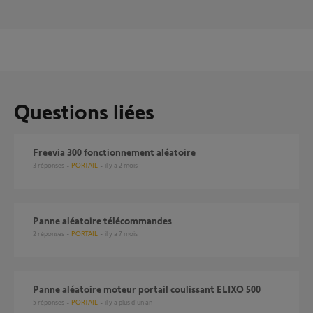
Questions liées
Freevia 300 fonctionnement aléatoire
3
réponses
PORTAIL
il y a 2 mois
Panne aléatoire télécommandes
2
réponses
PORTAIL
il y a 7 mois
Panne aléatoire moteur portail coulissant ELIXO 500
5
réponses
PORTAIL
il y a plus d'un an