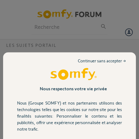
Particuliers
Professionnels
Forum
LES SUJETS PORTAIL
Volet
comment réparer une panne aléatoire
Continuer sans accepter →
Bonjour,
Portail
Parfois mon portail ne s'ouvre plus. il y a bien du courant à l'entrée de
la barrette de connexion.
Le moteur est un moteur à bras 5057516A
Garage
Nous respectons votre vie privée
Merci,
Nous (Groupe SOMFY) et nos partenaires utilisons des
Sécurité
EMMANUEL P.
technologies telles que les cookies sur notre site pour les
il y a plus de 3 ans
finalités suivantes: Personnaliser le contenu et les
Participer au fil de discussion
publicités, offrir une expérience personnalisée et analyser
Domotique
notre trafic.