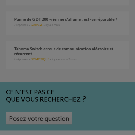
panne de GDT 200 -rien ne s'allume : est-ce réparable ?
7
réponses
GARAGE
il y a 3 mois
Tahoma Switch erreur de communication aléatoire et
récurrent
4
réponses
DOMOTIQUE
il y a environ 2 mois
CE N'EST PAS CE
QUE VOUS RECHERCHEZ
Posez votre question