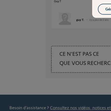
Guy.T
Gér
guy T.
il y a plus de 3 ans
CE N'EST PAS CE
QUE VOUS RECHER
Besoin d’assistance ?
Consultez nos vidéos, notices e