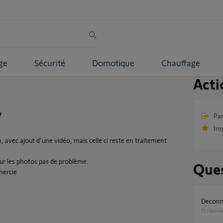
ge
Sécurité
Domotique
Chauffage
Acti
y
Par
Im
, avec ajout d'une vidéo, mais celle ci reste en traitement
our les photos pas de problème.
Ques
mercie
Decon
71
répons