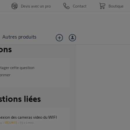
Devis avec un pro
Contact
Boutique
Autres produits
ons
tager cette question
primer
tions liées
nexion des cameras video du WIFI
SÉCURITÉ
il y a 4 mois
es