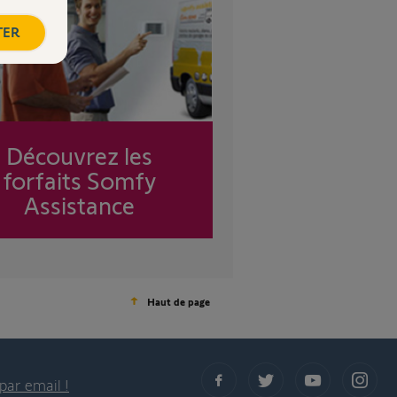
TER
Découvrez les
forfaits Somfy
Assistance
Haut de page
par email !