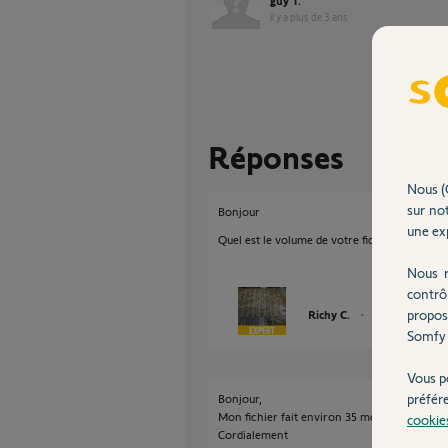
guy T.
il y a plus de 3 ans
Réponses
Nous (
sur not
Bonjour
une exp
Quel est le volume de votre fichier vidéo en 
Nous r
contrô
propos
Richy C.
il y a plus de 3 an
Somfy 
Vous p
préfér
Bonjour,
Mon fichier fait environ 35 mo, donc bien in
cookie
Cordialement