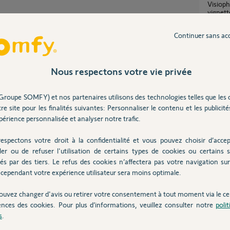
Visiophone Somfy V500 + base io : plus de
vignett
42
répons
Continuer sans ac
Caméras Somfy visibles dans Apple Home,
Partager cette question
vignett
Participer au fil de discussion
/ erreur
4
réponse
Nous respectons votre vie privée
Somfy Protect sur iphone et stockage video
sur one
Groupe SOMFY) et nos partenaires utilisons des technologies telles que les 
10
répons
re site pour les finalités suivantes: Personnaliser le contenu et les publicités
érience personnalisée et analyser notre trafic.
AVI cela doit être très volumineux.
Caméra
espectons votre droit à la confidentialité et vous pouvez choisir d’accep
110
répon
ler ou de refuser l'utilisation de certains types de cookies ou certains s
és par des tiers. Le refus des cookies n’affectera pas votre navigation sur 
s
cependant votre expérience utilisateur sera moins optimale.
Inter
ouvez changer d'avis ou retirer votre consentement à tout moment via le ce
ences des cookies. Pour plus d’informations, veuillez consulter notre
poli
férieur à la taille maximum autorisée.
s
.