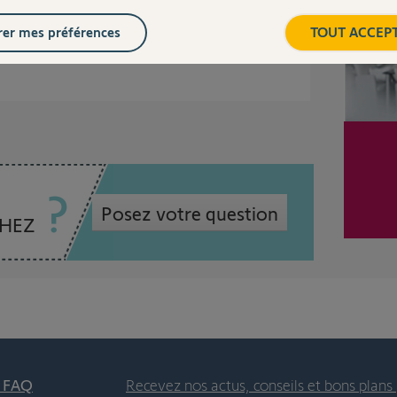
er mes préférences
TOUT ACCEP
Posez votre question
CHEZ
t FAQ
Recevez nos actus, conseils et bons plans 