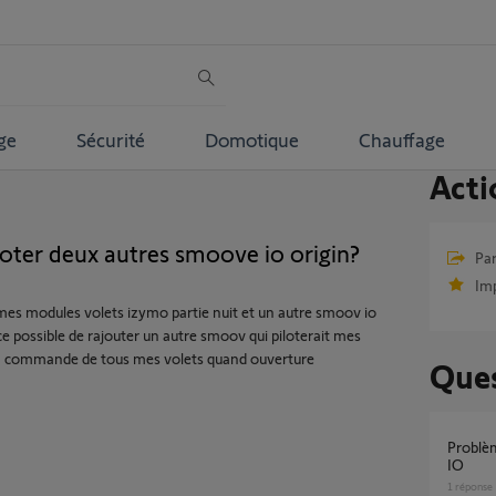
ge
Sécurité
Domotique
Chauffage
Acti
loter deux autres smoove io origin?
Par
Im
 mes modules volets izymo partie nuit et un autre smoov io
ce possible de rajouter un autre smoov qui piloterait mes
la commande de tous mes volets quand ouverture
Ques
Problème avec la Tahoma et Smoove Origin
IO
1
réponse