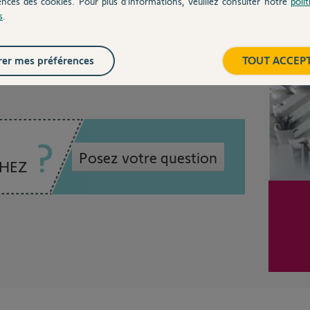
ences des cookies. Pour plus d’informations, veuillez consulter notre
poli
s
.
Inter
3 ans
er mes préférences
TOUT ACCEP
Posez votre question
CHEZ