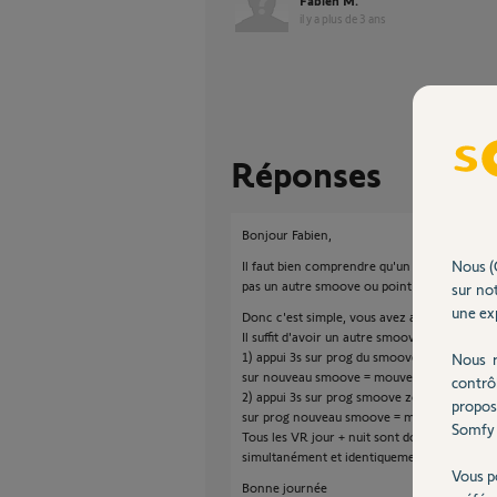
Fabien M.
il y a plus de 3 ans
Réponses
Bonjour Fabien,
Nous (
Il faut bien comprendre qu'un smoove comm
pas un autre smoove ou point de commande 
sur not
une exp
Donc c'est simple, vous avez actuellement 
Il suffit d'avoir un autre smoove que vous af
1) appui 3s sur prog du smoove zone nuit = 
Nous r
sur nouveau smoove = mouvement VR zone 
contrô
2) appui 3s sur prog smoove zone jour = mou
propos
sur prog nouveau smoove = mouvement VR 
Somfy 
Tous les VR jour + nuit sont dorénavant aff
simultanément et identiquement.
Vous p
Bonne journée