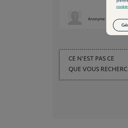
préfér
cookie
Anonyme
il y a plus de 
Gér
CE N'EST PAS CE
QUE VOUS RECHER