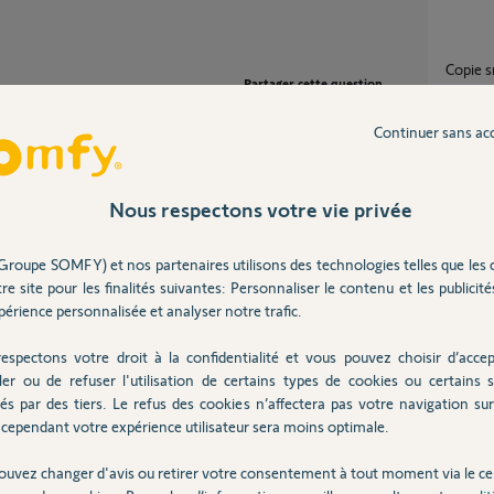
copie 
Partager cette question
1
réponse
Participer au fil de discussion
Continuer sans ac
probleme appairage Inter volet SOIMFY
Smoove
Nous respectons votre vie privée
1
réponse
Groupe SOMFY) et nos partenaires utilisons des technologies telles que les 
e tous autres points de commande ne pilote
mais pilote un équipement.
re site pour les finalités suivantes: Personnaliser le contenu et les publicités
Branc
érience personnalisée et analyser notre trafic.
4
réponse
deux smooves qui pilotent chacun une zone.
fecterez comme suit:
mouvement VR zone nuit, puis, appui bref <0.5s
espectons votre droit à la confidentialité et vous pouvez choisir d’accep
nuit.
ler ou de refuser l'utilisation de certains types de cookies ou certains s
Point
vement VR zone jour, puis, appui bref <0.5s
és par des tiers. Le refus des cookies n’affectera pas votre navigation sur 
0
réponse
zone jour.
cependant votre expérience utilisateur sera moins optimale.
ectés sur ce nouveau smoove et fonctionneront
ouvez changer d'avis ou retirer votre consentement à tout moment via le ce