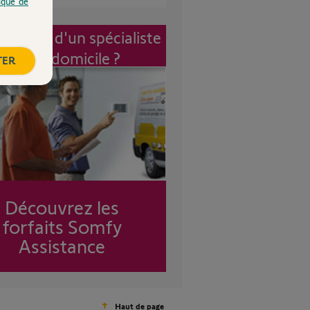
tique de
vention d'un spécialiste
à mon domicile ?
TER
Découvrez les
forfaits Somfy
Assistance
Haut de page