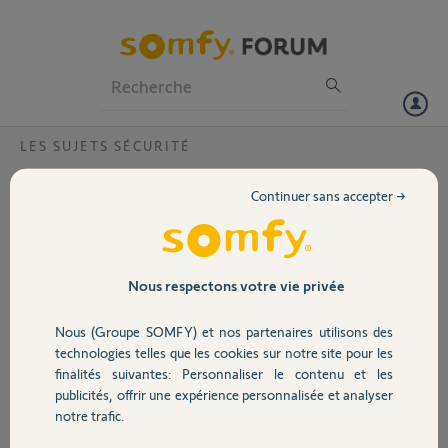
Particuliers
Professionnels
Forum
LES SUJETS SÉCURITÉ
Volet
Intellitag perte connection sur fenêtre
Continuer sans accepter →
coulissante?
Portail
Bonjour,
Je viens de déménager dans une nouvelle
Garage
Nous respectons votre vie privée
maison et j'ai pris mon alarme avec moi.
Nous (Groupe SOMFY) et nos partenaires utilisons des
Dans cette nouvelle maison, j'ai des fenêtres
Sécurité
technologies telles que les cookies sur notre site pour les
coulissantes et chaque jours, j'ai des pertes de
finalités suivantes: Personnaliser le contenu et les
connection sur certain seulement sur ces
publicités, offrir une expérience personnalisée et analyser
fenêtres coulissantes (les autres en battants
Domotique
notre trafic.
semblent ne pas avoir de soucis).