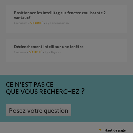
positionner les intellitag sur fenetre coulissante 2
vantaux?
4
réponses
SÉCURITÉ
il y a environ un an
Déclenchement intelli sur une fenêtre
1
réponse
SÉCURITÉ
il y a 16 jours
CE N'EST PAS CE
QUE VOUS RECHERCHEZ
Posez votre question
Haut de page