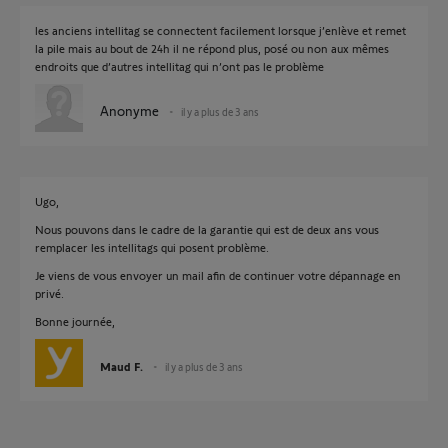
les anciens intellitag se connectent facilement lorsque j’enlève et remet
la pile mais au bout de 24h il ne répond plus, posé ou non aux mêmes
endroits que d’autres intellitag qui n’ont pas le problème
Anonyme
il y a plus de 3 ans
Ugo,
Nous pouvons dans le cadre de la garantie qui est de deux ans vous
remplacer les intellitags qui posent problème.
Je viens de vous envoyer un mail afin de continuer votre dépannage en
privé.
Bonne journée,
Maud F.
il y a plus de 3 ans