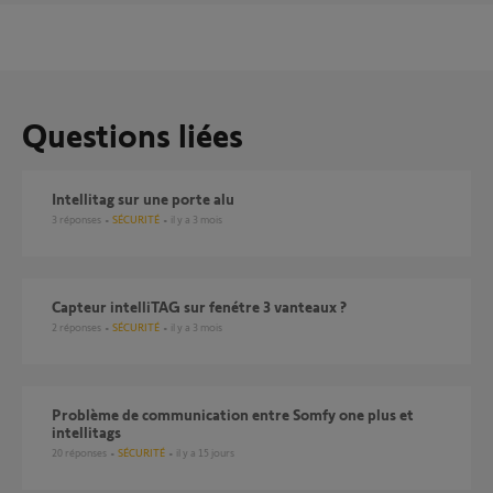
Questions liées
Intellitag sur une porte alu
3
réponses
SÉCURITÉ
il y a 3 mois
capteur intelliTAG sur fenétre 3 vanteaux ?
2
réponses
SÉCURITÉ
il y a 3 mois
Problème de communication entre Somfy one plus et
intellitags
20
réponses
SÉCURITÉ
il y a 15 jours