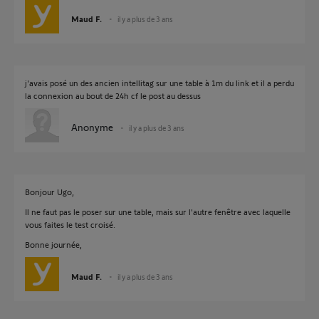
Maud F.
il y a plus de 3 ans
j'avais posé un des ancien intellitag sur une table à 1m du link et il a perdu
la connexion au bout de 24h cf le post au dessus
Anonyme
il y a plus de 3 ans
Bonjour Ugo,
Il ne faut pas le poser sur une table, mais sur l'autre fenêtre avec laquelle
vous faites le test croisé.
Bonne journée,
Maud F.
il y a plus de 3 ans