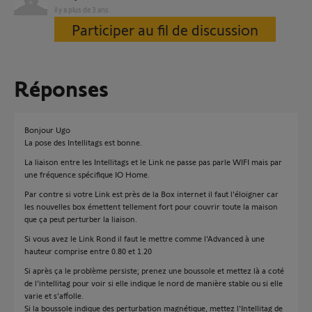
il y a plus de 3 ans
Participer au fil de discussion
Réponses
Bonjour Ugo
La pose des Intellitags est bonne.
La liaison entre les Intellitags et le Link ne passe pas parle WIFI mais par
une fréquence spécifique IO Home.
Par contre si votre Link est près de la Box internet il faut l'éloigner car
les nouvelles box émettent tellement fort pour couvrir toute la maison
que ça peut perturber la liaison.
Si vous avez le Link Rond il faut le mettre comme l'Advanced à une
hauteur comprise entre 0.80 et 1.20
Si après ça le problème persiste; prenez une boussole et mettez là a coté
de l'intellitag pour voir si elle indique le nord de manière stable ou si elle
varie et s'affolle.
Si la boussole indique des perturbation magnétique, mettez l'Intellitag de