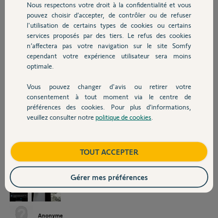
Le link est au plus près de ceux là et j'ai juste à
Nous respectons votre droit à la confidentialité et vous
Chauffage
enlever la pile et la remettre pour que les
pouvez choisir d’accepter, de contrôler ou de refuser
intellitag se reconnectent.
l'utilisation de certains types de cookies ou certains
services proposés par des tiers. Le refus des cookies
Autres produits
Concernant les perturbations, je n'ai pratiquement aucune maison
n’affectera pas votre navigation sur le site Somfy
autour donc ce n'est pas le wifi externe, et la nuit lorsque la perte se
cependant votre expérience utilisateur sera moins
produit, il n'y a pas une grande activité radio autour.
optimale.
Mes fenêtres sont en aluminium et les intellitag en position vertical,
cela pourrait il jouer ? Ce qui me semble bizarre c'est que la liaison est
Vous pouvez changer d'avis ou retirer votre
Devis avec un pro
excellente quand je remets les piles. Autre possibilité, j'ai des vieux
consentement à tout moment via le centre de
modèles avec le logo myfox défectueux ?
préférences des cookies. Pour plus d’informations,
veuillez consulter notre
politique de cookies
.
Contact
Merci pour votre aide car je suis perdu et au prix de l'alarme et des
intellitag, j'aimerais bien la conserver.
Ugo
Boutique
TOUT ACCEPTER
Gérer mes préférences
Anonyme