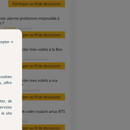
Participer au fil de discussion
e ?
SÉCURITÉ
il y a 5 jours
s
Participer au fil de discussion
cepter →
 switch
DOMOTIQUE
il y a environ un mois
s
Participer au fil de discussion
cookies
, offrir
e box switch?
VOLET
il y a environ un mois
s
Participer au fil de discussion
ter, de
ervices
le site
homa switch
VOLET
il y a 8 jours
Participer au fil de discussion