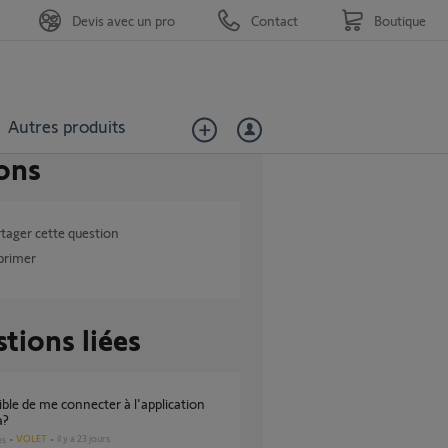
Devis avec un pro
Contact
Boutique
Autres produits
ons
tager cette question
primer
tions liées
a?
VOLET
il y a 23 jours
es