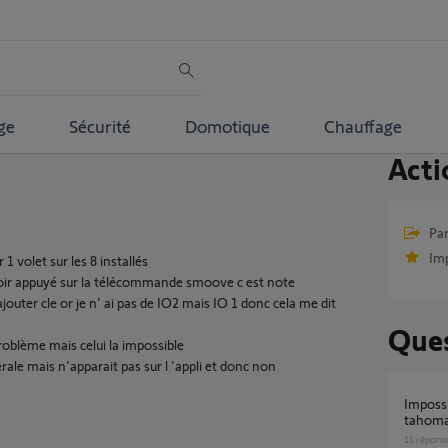
ge
Sécurité
Domotique
Chauffage
Acti
Par
Im
1 volet sur les 8 installés
avoir appuyé sur la télécommande smoove c est note
jouter cle or je n' ai pas de IO2 mais IO 1 donc cela me dit
Ques
problème mais celui la impossible
ale mais n'apparait pas sur l 'appli et donc non
Impossible de me connecter à l'application
tahom
11
répons