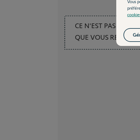
Vous p
préfér
cookie
CE N'EST PAS CE
Gér
QUE VOUS RECHER