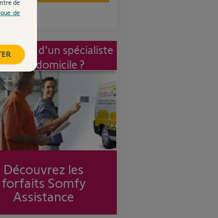
ntre de
tique de
vention d'un spécialiste
TER
à mon domicile ?
Découvrez les
forfaits Somfy
Assistance