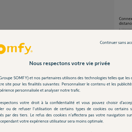
Connexion alarme protexiom impossible à
distanc
4
réponse
Partager cette question
Continuer sans ac
Impossible de connecter mes volets à la Box
Tahoma
5
réponse
Nous respectons votre vie privée
s? Si tel est le cas, il semble que ce moteur
Groupe SOMFY) et nos partenaires utilisons des technologies telles que les 
rogrammation de celui-ci et de tester de nouveau
Impossible de connecter mes volets a ma
re site pour les finalités suivantes: Personnaliser le contenu et les publicités
nouvell
érience personnalisée et analyser notre trafic.
5
réponse
espectons votre droit à la confidentialité et vous pouvez choisir d’accep
ler ou de refuser l'utilisation de certains types de cookies ou certains s
Connexion impossible volet roulant artus RTS
és par des tiers. Le refus des cookies n’affectera pas votre navigation sur 
 ans
sur ta
cependant votre expérience utilisateur sera moins optimale.
1
réponse