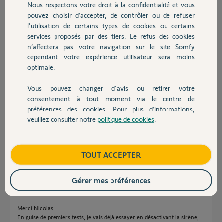
Nous respectons votre droit à la confidentialité et vous
Chauffage
pouvez choisir d’accepter, de contrôler ou de refuser
Louis F.
l'utilisation de certains types de cookies ou certains
il y a plus de 3 ans
services proposés par des tiers. Le refus des cookies
Autres produits
Participer au fil de discussion
n’affectera pas votre navigation sur le site Somfy
cependant votre expérience utilisateur sera moins
optimale.
Réponses
Vous pouvez changer d'avis ou retirer votre
Devis avec un pro
consentement à tout moment via le centre de
préférences des cookies. Pour plus d’informations,
Bonjour. As tu essayé de supprimer la sirene de ta config avant de faire
veuillez consulter notre
politique de cookies
.
ce test ?
Contact
Pour la redéclarer à nouveau dans Somfy Protect ensuite.
Perso je ferais aussi des tests avec la sirene et donc le système final.
Boutique
TOUT ACCEPTER
Nicolas
il y a plus de 3 ans
Gérer mes préférences
Merci Nicolas
En guise de premiers tests, je vais déjà essayer en désactivant la sirène,