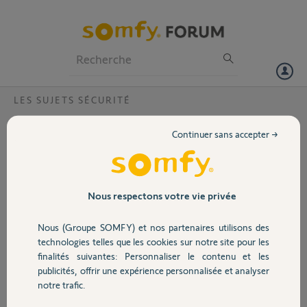
Particuliers
Professionnels
Forum
LES SUJETS SÉCURITÉ
Volet
Link advanced test ?
Continuer sans accepter →
Bonjour
Portail
Je souhaite tester le bon fonctionnement de mes 4 IntelliTAG
J'aurais aimé (avec ma femme)
a) Bloquer ma sirène intérieure, temporairement (appli Somfy
Garage
Nous respectons votre vie privée
Protect)
b) manœuvrer mes ouvrants, un par un (moi-même)
Nous (Groupe SOMFY) et nos partenaires utilisons des
c) écouter (ma femme) le haut parleur (sirène ?) pour entendre que le
Sécurité
technologies telles que les cookies sur notre site pour les
capteur fonctionne bien "ding" ou "signal audio" (ouverture ou choc)
finalités suivantes: Personnaliser le contenu et les
sans risquer la mise en route de la sirène après plusieurs secondes
publicités, offrir une expérience personnalisée et analyser
Est ce possible
Domotique
notre trafic.
Merci
Louis