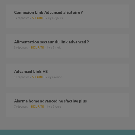
Connexion Link Advanced aléatoire ?
14
réponses
SÉCURITÉ
il y a 7 jours
Alimentation secteur du link advanced ?
3
réponses
SÉCURITÉ
il y a 2 mois
Advanced Link HS
15
réponses
SÉCURITÉ
il y a 4 mois
Alarme home advanced ne s'active plus
7
réponses
SÉCURITÉ
il y a 2 jours