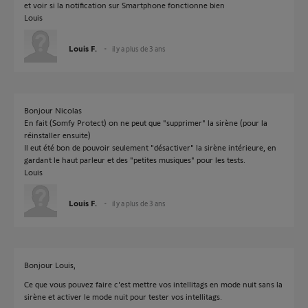
et voir si la notification sur Smartphone fonctionne bien
Louis
Louis F.
il y a plus de 3 ans
Bonjour Nicolas
En fait (Somfy Protect) on ne peut que "supprimer" la sirène (pour la
réinstaller ensuite)
Il eut été bon de pouvoir seulement "désactiver" la sirène intérieure, en
gardant le haut parleur et des "petites musiques" pour les tests.
Louis
Louis F.
il y a plus de 3 ans
Bonjour Louis,
Ce que vous pouvez faire c'est mettre vos intellitags en mode nuit sans la
sirène et activer le mode nuit pour tester vos intellitags.