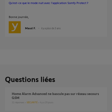
Qu'est-ce que le mode nuit avec l'application Somfy Protect ?
Bonne journée,
Maud F.
il y a plus de 3 ans
Questions liées
Home Alarm Advanced ne bascule pas sur réseau secours
GSM
11
réponses
SÉCURITÉ
il y a 29 jours