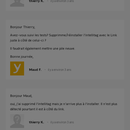
thierry K.
il y a environ 3 ans
Bonjour Thierry,
Avez-vous suivi les tests? Supprimme/réinstaller l'intellitag avec le Link
juste à côté de celui-ci ?
Il faudrait également mettre une pile neuve.
Bonne journée,
Maud F.
il y a environ 3 ans
Bonjour Maud,
oui, j'ai supprimé l'intellitag mais je n'arrive plus à l'installer. Il n'est plus
détecté pourtant il est à côté du link.
thierry K.
il y a environ 3 ans