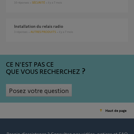
10
réponses
SÉCURITÉ
il y a 7 mois
Installation du relais radio
3
réponses
AUTRES PRODUITS
il y a 7 mois
CE N'EST PAS CE
QUE VOUS RECHERCHEZ
Posez votre question
Haut de page
Besoin d’assistance ?
Consultez nos vidéos, notices et FAQ