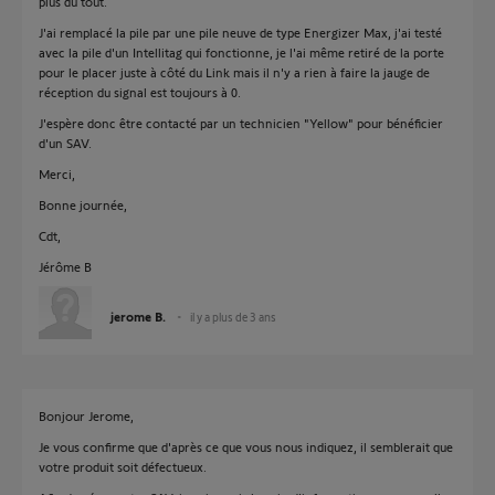
plus du tout.
J'ai remplacé la pile par une pile neuve de type Energizer Max, j'ai testé
avec la pile d'un Intellitag qui fonctionne, je l'ai même retiré de la porte
pour le placer juste à côté du Link mais il n'y a rien à faire la jauge de
réception du signal est toujours à 0.
J'espère donc être contacté par un technicien "Yellow" pour bénéficier
d'un SAV.
Merci,
Bonne journée,
Cdt,
Jérôme B
jerome B.
il y a plus de 3 ans
Bonjour Jerome,
Je vous confirme que d'après ce que vous nous indiquez, il semblerait que
votre produit soit défectueux.