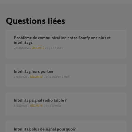
Questions liées
Problème de communication entre Somfy one plus et
intellitags
20
réponses
SÉCURITÉ
il y a 17 jours
Intellitag hors portée
3
réponses
SÉCURITÉ
il y a environ 2 mois
Intellitag signal radio faible ?
8
réponses
SÉCURITÉ
il y a 10 mois
intellitag plus de signal pourquoi?