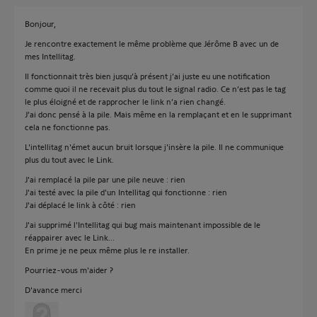
Bonjour,
Je rencontre exactement le même problème que Jérôme B avec un de
mes Intellitag.
Il fonctionnait très bien jusqu’à présent j’ai juste eu une notification
comme quoi il ne recevait plus du tout le signal radio. Ce n’est pas le tag
le plus éloigné et de rapprocher le link n’a rien changé.
J’ai donc pensé à la pile. Mais même en la remplaçant et en le supprimant
cela ne fonctionne pas.
L'intellitag n'émet aucun bruit lorsque j'insère la pile. Il ne communique
plus du tout avec le Link.
J'ai remplacé la pile par une pile neuve : rien
J'ai testé avec la pile d'un Intellitag qui fonctionne : rien
J'ai déplacé le link à côté : rien
J'ai supprimé l'Intellitag qui bug mais maintenant impossible de le
réappairer avec le Link...
En prime je ne peux même plus le re installer.
Pourriez-vous m'aider ?
D'avance merci