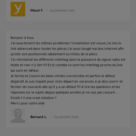
Maud F.
il y a environ 3 ans
Bonjour à tous
J'ai exactement les mêmes problèmes l'installation est neuve j'ai mis le
link advenced dans toutes les pièces j'ai aussi bougé ma box internet afin
qu'elle soit positionnée idéalement au milieu de la pièce
J'ai réinitialisé les différents intellitag dont la puissance du signal radio est
faible et rien n'y fait !!!! Et le comble ce sont les intellitag proche du link
qui sont en défaut
Je ferme et j'ouvre les baies vitrées concernées et parfois le défaut
disparaît Je suis inquiet pour mon départ en vacances si je dois ouvrir et
fermer les ouvrants dès qu'il y a un défaut !!!! A lire les questions et les
réponses sur le sujets depuis quelques années je ne suis pas rassuré....
Existe t il une vraie solution ?
Merci pour votre aide
Bernard L.
il y a environ 3 ans