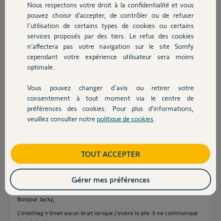
Nous respectons votre droit à la confidentialité et vous
Chauffage
il y a plus de 3 ans
pouvez choisir d’accepter, de contrôler ou de refuser
Participer au fil de discussion
l'utilisation de certains types de cookies ou certains
services proposés par des tiers. Le refus des cookies
Autres produits
n’affectera pas votre navigation sur le site Somfy
cependant votre expérience utilisateur sera moins
Réponses
optimale.
Vous pouvez changer d'avis ou retirer votre
Bonsoir Jérome
Devis avec un pro
consentement à tout moment via le centre de
Appliqué exactement la procédure décrite dans le post suivant
préférences des cookies. Pour plus d’informations,
https://forum.somfy.fr/questions/3138266-calibration-intellitag-retex
veuillez consulter notre
politique de cookies
.
Contact
(L'étape 1 que personne ne fait, permet de s'assurer que le smartphone
communique bien avec le Link avant l'installation)
Boutique
TOUT ACCEPTER
JACKY M.
il y a plus de 3 ans
Gérer mes préférences
Bonjour Jacky,
L'intellitag n'émet aucun bruit lorsque j'insère la pile. Il ne communique