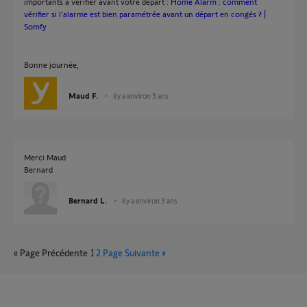
importants à vérifier avant votre départ :
Home Alarm : comment
vérifier si l’alarme est bien paramétrée avant un départ en congés ? |
Somfy
Bonne journée,
Maud F.
il y a environ 3 ans
Merci Maud
Bernard
Bernard L.
il y a environ 3 ans
« Page Précédente
1
2
Page Suivante »