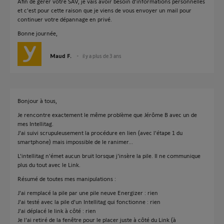
Afin de gérer votre SAV, je vais avoir besoin d'informations personnelles
et c'est pour cette raison que je viens de vous envoyer un mail pour
continuer votre dépannage en privé.
Bonne journée,
Maud F.
il y a plus de 3 ans
Bonjour à tous,
Je rencontre exactement le même problème que Jérôme B avec un de
mes Intellitag.
J'ai suivi scrupuleusement la procédure en lien (avec l'étape 1 du
smartphone) mais impossible de le ranimer...
L'intellitag n'émet aucun bruit lorsque j'insère la pile. Il ne communique
plus du tout avec le Link.
Résumé de toutes mes manipulations :
J'ai remplacé la pile par une pile neuve Energizer : rien
J'ai testé avec la pile d'un Intellitag qui fonctionne : rien
J'ai déplacé le link à côté : rien
Je l'ai retiré de la fenêtre pour le placer juste à côté du Link (à