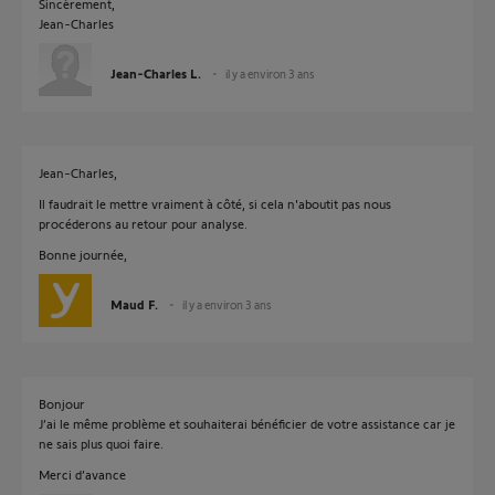
Sincèrement,
Jean-Charles
Jean-Charles L.
il y a environ 3 ans
Jean-Charles,
Il faudrait le mettre vraiment à côté, si cela n'aboutit pas nous
procéderons au retour pour analyse.
Bonne journée,
Maud F.
il y a environ 3 ans
Bonjour
J’ai le même problème et souhaiterai bénéficier de votre assistance car je
ne sais plus quoi faire.
Merci d’avance