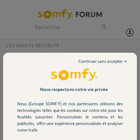
Particuliers
Professionnels
Forum
LES SUJETS SÉCURITÉ
Volet
Plus de signal radio sur intellitag malgré
Continuer sans accepter →
changment des piles et positionnement à
Portail
côté du Link ?
Bonjour,
Garage
Nous respectons votre vie privée
Cet intellitag est encore sous garantie. Il n'émet plus de signal radio
même avec des piles neuves de type Energizer Max.
Nous (Groupe SOMFY) et nos partenaires utilisons des
Sécurité
technologies telles que les cookies sur notre site pour les
J'ai positionné le produit à côté du Link et c'est pareil.
finalités suivantes: Personnaliser le contenu et les
publicités, offrir une expérience personnalisée et analyser
Merci,
Domotique
notre trafic.
jerome B.