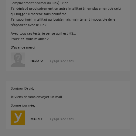
l'emplacement normal du Link) : rien
J'ai déplacé provisoirement un autre Intellitag à l'emplacement de celui
qui bugge : il marche sans problème.
J'ai supprimé l'Intellitag qui bugge mais maintenant impossible de le
réappairer avec le Link...
Avec tous ces tests, je pense qu'il est HS...
Pourriez-vous m'aider ?
D'avance merci
David V.
il y a plus de 3 ans
Bonjour David,
Je viens de vous envoyer un mail.
Bonne journée,
Maud F.
il y a plus de 3 ans