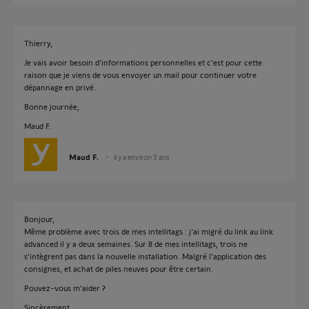
Thierry,
Je vais avoir besoin d'informations personnelles et c'est pour cette
raison que je viens de vous envoyer un mail pour continuer votre
dépannage en privé.
Bonne journée,
Maud F.
Maud F.
il y a environ 3 ans
Bonjour,
Même problème avec trois de mes intellitags : j'ai migré du link au link
advanced il y a deux semaines. Sur 8 de mes intellitags, trois ne
s'intègrent pas dans la nouvelle installation. Malgré l'application des
consignes, et achat de piles neuves pour être certain.
Pouvez-vous m'aider ?
Sincèrement