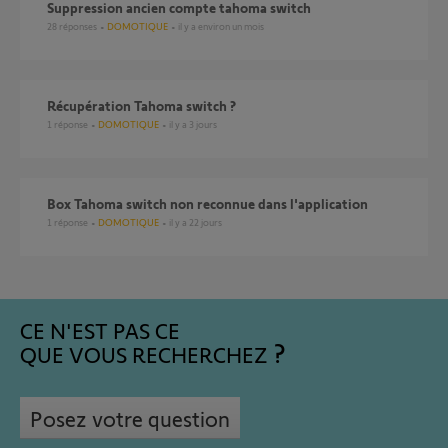
Suppression ancien compte tahoma switch
28
réponses
DOMOTIQUE
il y a environ un mois
Récupération Tahoma switch ?
1
réponse
DOMOTIQUE
il y a 3 jours
Box Tahoma switch non reconnue dans l'application
1
réponse
DOMOTIQUE
il y a 22 jours
CE N'EST PAS CE
QUE VOUS RECHERCHEZ
Posez votre question