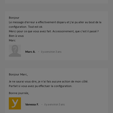
Bonjour
Le message d'erreur a effectivement disparu et j'ai pu aller au bout de la
configuration. Tout est ok
Merci pour ce que vous avez fait. Accessoirement, que c'est il passé ?
Bien à vous
Marc
Marc A.
il y a environ 3 ans
Bonjour Marc,
Je ne saurai vous dire, je n'ai fais aucune action de mon côté.
Parfait si vous avez pu effectuer la configuration.
Bonne journée,
Vanessa F.
il y a environ 3 ans