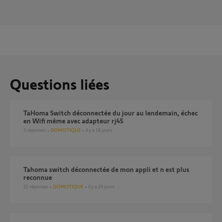
Questions liées
TaHoma Switch déconnectée du jour au lendemain, échec
en Wifi même avec adapteur rj45
3
réponses
DOMOTIQUE
il y a 18 jours
Tahoma switch déconnectée de mon appli et n est plus
reconnue
21
réponses
DOMOTIQUE
il y a 25 jours