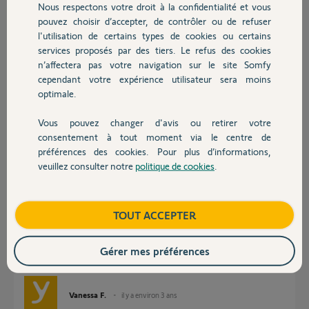
Nous respectons votre droit à la confidentialité et vous
Chauffage
,
pouvez choisir d’accepter, de contrôler ou de refuser
l'utilisation de certains types de cookies ou certains
Merci,
services proposés par des tiers. Le refus des cookies
Autres produits
n’affectera pas votre navigation sur le site Somfy
Marc A.
cependant votre expérience utilisateur sera moins
il y a plus de 3 ans
optimale.
Participer au fil de discussion
Vous pouvez changer d'avis ou retirer votre
Devis avec un pro
consentement à tout moment via le centre de
préférences des cookies. Pour plus d’informations,
Réponses
veuillez consulter notre
politique de cookies
.
Contact
Bonjour Marc,
Boutique
TOUT ACCEPTER
Je vois que votre box est bien connectée et configurée.
Etes vous parvenus à vous reconnecter en sélectionnant se connecter à
une installation existante?
Gérer mes préférences
Merci,
Vanessa F.
il y a environ 3 ans