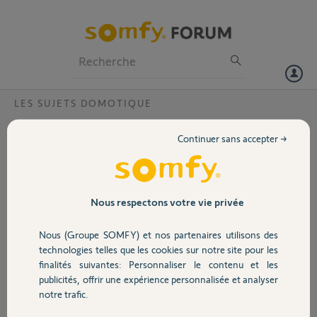
Particuliers
Professionnels
Forum
LES SUJETS DOMOTIQUE
Volet
Tahoma Switch plus de config du jour au
Continuer sans accepter →
lendemain
Portail
Bonjour
Mon application Tahoma ne fonctionne plus du jour au lendemain,
Garage
elle semble deconfiguré. Si je désinstalle/ réinstalle
Nous respectons votre vie privée
et que je commence la configuration, dans maison, clique sur + et
après une brève barre de progression, message "une erreur est
Nous (Groupe SOMFY) et nos partenaires utilisons des
Sécurité
survenue"
technologies telles que les cookies sur notre site pour les
Code pin de ma tahoma Switch : 2005-4004-1836
finalités suivantes: Personnaliser le contenu et les
Je n'ai pas encore tenté la réinitialisation, je ne voudrais pas tout
publicités, offrir une expérience personnalisée et analyser
Domotique
perdre
notre trafic.
Merci pour votre aide
Applis qui était a jour sous Android