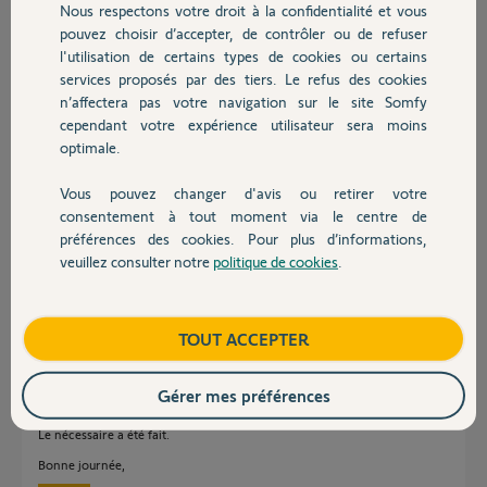
Nous respectons votre droit à la confidentialité et vous
il y a environ 3 ans
Chauffage
pouvez choisir d’accepter, de contrôler ou de refuser
Participer au fil de discussion
l'utilisation de certains types de cookies ou certains
services proposés par des tiers. Le refus des cookies
Autres produits
n’affectera pas votre navigation sur le site Somfy
Réponses
cependant votre expérience utilisateur sera moins
optimale.
Vous pouvez changer d'avis ou retirer votre
Bonsoir Dominique
Devis avec un pro
consentement à tout moment via le centre de
Il n'y a pas de bug
préférences des cookies. Pour plus d’informations,
C'est une box acheté dans une grande surface de bricolage ou sur
Amazon qui a été renvoyée après essai par son premier acheteur.
veuillez consulter notre
politique de cookies
.
Contact
JACKY M.
il y a environ 3 ans
Boutique
TOUT ACCEPTER
Gérer mes préférences
Bonjour Dominique,
Le nécessaire a été fait.
Bonne journée,