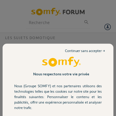
Particuliers
Professionnels
Forum
LES SUJETS DOMOTIQUE
Volet
tahoma deja rattachee
Continuer sans accepter →
Bonjour,
Portail
je viens d acheter une tahoma neuve et impossible de la configurer
message cette box est deja rattachee a un compte
pin 2023-1255-8457
Garage
Nous respectons votre vie privée
probleme connu chez vous !
s agit il d un bug ou une tahoma reconditionnée ?
Nous (Groupe SOMFY) et nos partenaires utilisons des
Sécurité
technologies telles que les cookies sur notre site pour les
cdlt patrick
finalités suivantes: Personnaliser le contenu et les
Merci,
publicités, offrir une expérience personnalisée et analyser
Domotique
notre trafic.
DOMINIQUE D.