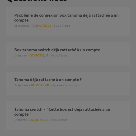
Problème de connexion box tahoma déjà rattachée a un
compte
21
réponses
DOMOTIQUE
il y a 17 jours
Box tahoma switch déjà rattaché à un compte
1
réponse
DOMOTIQUE
il y a 14 jours
Tahoma déjà rattaché à un compte ?
3
réponses
DOMOTIQUE
il y a environ un mois
Tahoma switch - "Cette box est déjà rattachée a un
compte "
1
réponse
DOMOTIQUE
il y a 16 jours