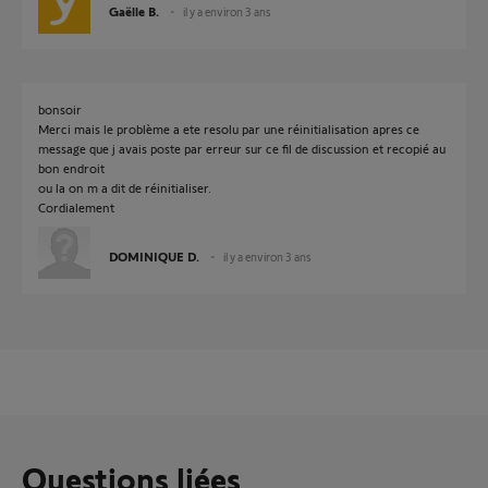
Gaëlle B.
il y a environ 3 ans
bonsoir
Merci mais le problème a ete resolu par une réinitialisation apres ce
message que j avais poste par erreur sur ce fil de discussion et recopié au
bon endroit
ou la on m a dit de réinitialiser.
Cordialement
DOMINIQUE D.
il y a environ 3 ans
Questions liées