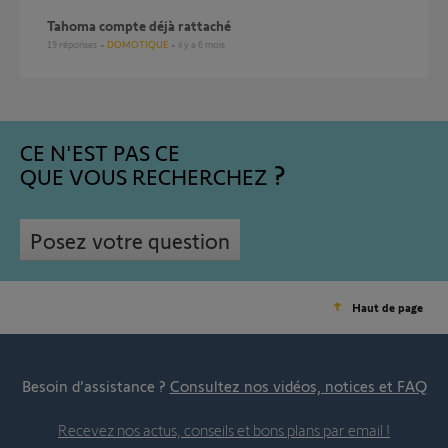
Tahoma compte déjà rattaché
19
réponses
DOMOTIQUE
il y a 6 mois
CE N'EST PAS CE
QUE VOUS RECHERCHEZ
Posez votre question
Haut de page
Besoin d’assistance ?
Consultez nos vidéos, notices et FAQ
Recevez nos actus, conseils et bons plans par email !