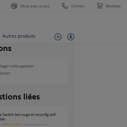
Devis avec un pro
Contact
Boutique
Autres produits
ons
tager cette question
primer
tions liées
ble
DOMOTIQUE
il y a environ un mois
s