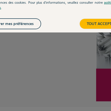
ences des cookies. Pour plus d’informations, veuillez consulter notre
poli
Posez votre question
s
.
CHEZ
Inter
er mes préférences
TOUT ACCEP