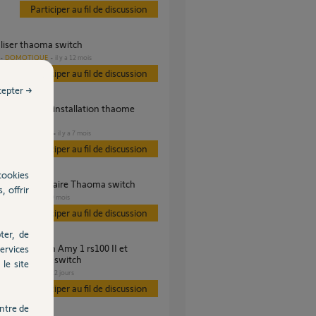
Participer au fil de discussion
ialiser thaoma switch
DOMOTIQUE
il y a 12 mois
Participer au fil de discussion
cepter →
?
DOMOTIQUE
il y a 7 mois
s
Participer au fil de discussion
cookies
ammation horaire Thaoma switch
, offrir
VOLET
il y a 9 mois
s
Participer au fil de discussion
ter, de
ervices
ation TaHoma switch
le site
VOLET
il y a 22 jours
s
Participer au fil de discussion
ntre de