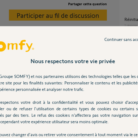
Partager cette question
Participer au fil de discussion
Réinit
1
réponse
Continuer sans ac
comment finaliser l'installation thaome
eut se connecter.
switch
3
réponse
Nous respectons votre vie privée
ancienne Tahoma V2
Groupe SOMFY) et nos partenaires utilisons des technologies telles que les 
Progr
re site pour les finalités suivantes: Personnaliser le contenu et les publicités
3
réponse
érience personnalisée et analyser notre trafic.
 ans
espectons votre droit à la confidentialité et vous pouvez choisir d’accep
Problème connexion Amy 1 rs100 II et
ler ou de refuser l'utilisation de certains types de cookies ou certains s
applic
és par des tiers. Le refus des cookies n’affectera pas votre navigation sur 
7
réponse
cependant votre expérience utilisateur sera moins optimale.
ouvez changer d'avis ou retirer votre consentement à tout moment via le ce