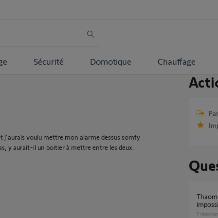
ge
Sécurité
Domotique
Chauffage
Acti
Par
Im
et j'aurais voulu mettre mon alarme dessus somfy
 y aurait-il un boitier à mettre entre les deux.
Ques
Thaoma Switch led rouge et reconfig wifi
impossi
7
réponse