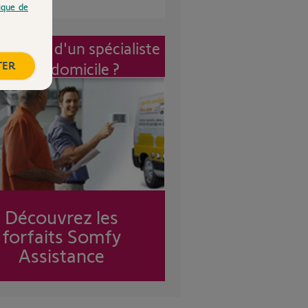
tique de
vention d'un spécialiste
TER
à mon domicile ?
Découvrez les
forfaits Somfy
Assistance