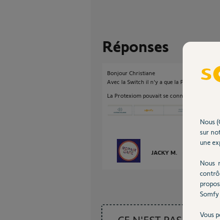
Réponses
Bonjour Christiane
Avec la Switch il n'y a que la Protexial qui p
La Protexiom pouvait se connecter avec l'
Nous (
sur not
une exp
JACKY M.
il y a environ 3
Nous r
contrô
propos
Somfy 
Vous p
CE N'EST PAS CE