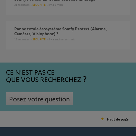
21
réponses
SÉCURITÉ
il y a 2 mois
Panne totale écosystème Somfy Protect (Alarme,
Caméras, Visiophone) ?
13
réponses
SÉCURITÉ
il y a environ un mois
CE N'EST PAS CE
QUE VOUS RECHERCHEZ
Posez votre question
Haut de page