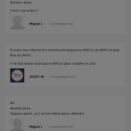
Bonjour Jacky
5 et 6 c est à dire ?
Miguel J.
il y a presque 3 ans
Si votre box internet est récente elle dispose du Wifi 2.4 du Wifi 5 et peut
être du Wifi 6.
Il ne faut laisser actif que le Wifi 2.4 pour installer le Link.
JACKY M.
il y a presque 3 ans
Re
desolée jacky
toujours pareil , je n arrive même pas a l éteindre
Miguel J.
il y a presque 3 ans