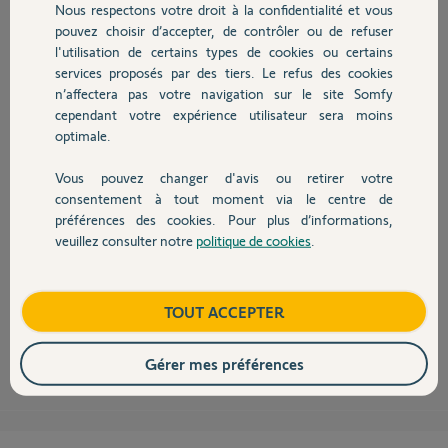
Nous respectons votre droit à la confidentialité et vous
Cdlt
Chauffage
pouvez choisir d’accepter, de contrôler ou de refuser
l'utilisation de certains types de cookies ou certains
christian P.
services proposés par des tiers. Le refus des cookies
Autres produits
il y a environ 3 ans
n’affectera pas votre navigation sur le site Somfy
Participer au fil de discussion
cependant votre expérience utilisateur sera moins
optimale.
Vous pouvez changer d'avis ou retirer votre
Devis avec un pro
consentement à tout moment via le centre de
préférences des cookies. Pour plus d’informations,
OK.
veuillez consulter notre
politique de cookies
.
Normalement il a un bouton blanc sur le coté.
Contact
Si le bouton est noir c'est un relais.
Pour éteindre le Link il faut le débrancher en maintenant le bouton blanc
jusqu'a l'extinction.
Boutique
TOUT ACCEPTER
JACKY M.
il y a presque 3 ans
Gérer mes préférences