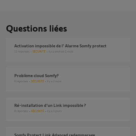
Questions liées
Activation impossible de l' Alarme Somfy protect
11
réponses
SÉCURITÉ
il y a environ 2 mois
Problème cloud Somfy?
6
réponses
SÉCURITÉ
il y a 2 mois
ré-installation d'un Link impossible ?
8
réponses
SÉCURITÉ
il y a 3 jours
Somfy Protect Link Adanced redemmarage