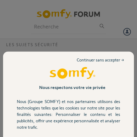
Particuliers
Professionnels
Forum
LES SUJETS SÉCURITÉ
Volet
Installation link somfy protect impossible ?
Continuer sans accepter →
Bonjour,
Portail
Propriétaire depuis 8 ans d'une alarme SOMFY protect sans aucun
souci. J'en ai même installé plusieurs pour des amis. Mon Link est HS
depuis 1 semaine (voyant ne s'allume plus).
Garage
Nous respectons votre vie privée
Achat d'un nouveau link. Après plusieurs tentatives d'installation =
KO malgré, application Android désinstallée puis réinstallée, puis
Nous (Groupe SOMFY) et nos partenaires utilisons des
ancien link supprimé, puis réinitialisation du nouveau link. Installation
Sécurité
technologies telles que les cookies sur notre site pour les
impossible. voyant du link demeure fixe même après ces différentes
finalités suivantes: Personnaliser le contenu et les
manipulation.
publicités, offrir une expérience personnalisée et analyser
Ref : BU4003004D50 2242
Domotique
notre trafic.
Pouvez-vous m'aider ?
Merci