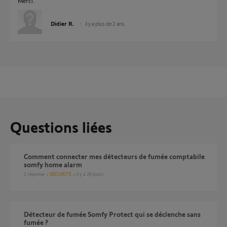
Merci.
Didier R.
il y a plus de 2 ans
Questions liées
comment connecter mes détecteurs de fumée comptabile
somfy home alarm
1
réponse
SÉCURITÉ
il y a 20 jours
Détecteur de fumée Somfy Protect qui se déclenche sans
fumée ?