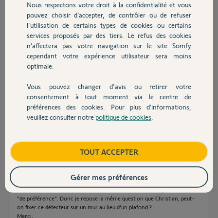
Nous respectons votre droit à la confidentialité et vous
Chauffage
pouvez choisir d’accepter, de contrôler ou de refuser
Réponses
l'utilisation de certains types de cookies ou certains
services proposés par des tiers. Le refus des cookies
Autres produits
n’affectera pas votre navigation sur le site Somfy
Bonjour Christian,
cependant votre expérience utilisateur sera moins
optimale.
Je vous invite à consulter la FAQ de l'installation du détecteur de fumée
Vous pouvez changer d'avis ou retirer votre
:
Installation du détecteur de fumée
Devis avec un pro
consentement à tout moment via le centre de
préférences des cookies. Pour plus d’informations,
Bonne journée,
veuillez consulter notre
politique de cookies
.
Contact
Maud F.
il y a environ 3 ans
Boutique
TOUT ACCEPTER
Gérer mes préférences
Bonjour, j'ai la même question, mon plafond étant très haut compliqué à
atteindre. Dans la doc, il est seulement mentionné montage au plafond
"de préférence". Donc je repose la même question que Christian, peut-
on fixer ce détecteur sur un mur au lieu d'un plafond ?
Merci.