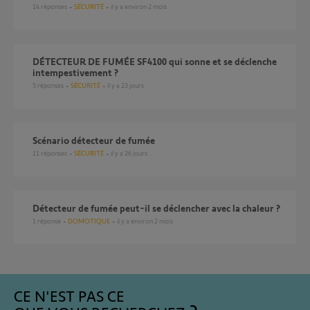
14
réponses
SÉCURITÉ
il y a environ 2 mois
DÉTECTEUR DE FUMÉE SF4100 qui sonne et se déclenche
intempestivement ?
5
réponses
SÉCURITÉ
il y a 23 jours
scénario détecteur de fumée
11
réponses
SÉCURITÉ
il y a 26 jours
Détecteur de fumée peut-il se déclencher avec la chaleur ?
1
réponse
DOMOTIQUE
il y a environ 2 mois
CE N'EST PAS CE