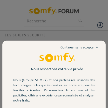
Particuliers
Professionnels
Forum
LES SUJETS SÉCURITÉ
Volet
Impossibilité ajout détecteurs de
Continuer sans accepter →
mouvement ?
Portail
Bonjour,
Je ne vois pas les
Garage
Nous respectons votre vie privée
détecteurs de mouvement dans la liste des équipements.
J'ai supprimé et réinstallé l'application.
Nous (Groupe SOMFY) et nos partenaires utilisons des
Le problème persiste et mon Link reste sur la version 1.5.6.
Sécurité
technologies telles que les cookies sur notre site pour les
Pouvez vous m'aider?
finalités suivantes: Personnaliser le contenu et les
publicités, offrir une expérience personnalisée et analyser
Merci,
Domotique
notre trafic.
HELENE