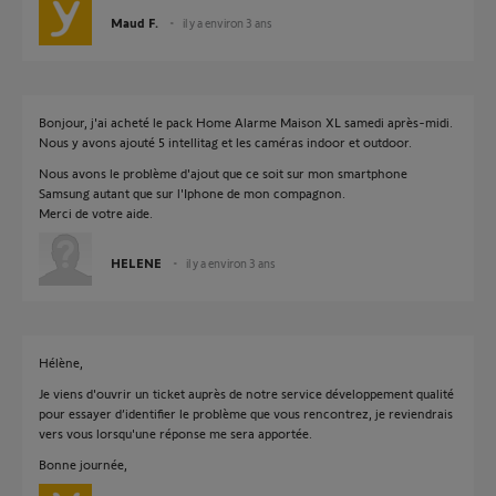
Maud F.
il y a environ 3 ans
Bonjour, j'ai acheté le pack Home Alarme Maison XL samedi après-midi.
Nous y avons ajouté 5 intellitag et les caméras indoor et outdoor.
Nous avons le problème d'ajout que ce soit sur mon smartphone
Samsung autant que sur l'Iphone de mon compagnon.
Merci de votre aide.
HELENE
il y a environ 3 ans
Hélène,
Je viens d'ouvrir un ticket auprès de notre service développement qualité
pour essayer d’identifier le problème que vous rencontrez, je reviendrais
vers vous lorsqu'une réponse me sera apportée.
Bonne journée,