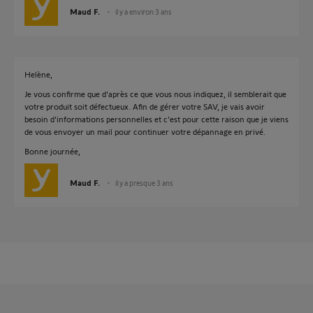
Maud F.
il y a environ 3 ans
Helène,
Je vous confirme que d'après ce que vous nous indiquez, il semblerait que
votre produit soit défectueux. Afin de gérer votre SAV, je vais avoir
besoin d'informations personnelles et c'est pour cette raison que je viens
de vous envoyer un mail pour continuer votre dépannage en privé.
Bonne journée,
Maud F.
il y a presque 3 ans