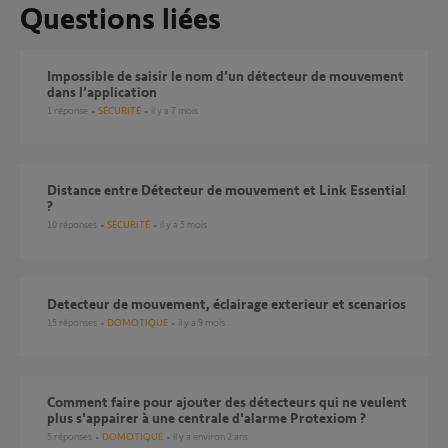
Questions liées
Impossible de saisir le nom d’un détecteur de mouvement
dans l’application
1
réponse
SÉCURITÉ
il y a 7 mois
Distance entre Détecteur de mouvement et Link Essential
?
10
réponses
SÉCURITÉ
il y a 5 mois
Detecteur de mouvement, éclairage exterieur et scenarios
15
réponses
DOMOTIQUE
il y a 9 mois
Comment faire pour ajouter des détecteurs qui ne veulent
plus s'appairer à une centrale d'alarme Protexiom ?
5
réponses
DOMOTIQUE
il y a environ 2 ans