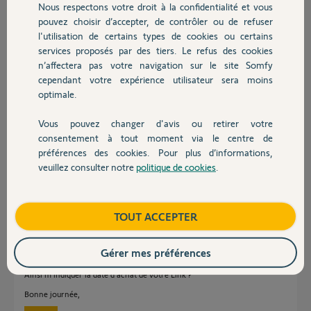
Nous respectons votre droit à la confidentialité et vous
Chauffage
il y a environ 3 ans
pouvez choisir d’accepter, de contrôler ou de refuser
Participer au fil de discussion
l'utilisation de certains types de cookies ou certains
services proposés par des tiers. Le refus des cookies
Autres produits
n’affectera pas votre navigation sur le site Somfy
cependant votre expérience utilisateur sera moins
Réponses
optimale.
Vous pouvez changer d'avis ou retirer votre
Bonjour Hélène
Devis avec un pro
consentement à tout moment via le centre de
Quel age a votre Link ?
préférences des cookies. Pour plus d’informations,
veuillez consulter notre
politique de cookies
.
Contact
JACKY M.
il y a environ 3 ans
Boutique
TOUT ACCEPTER
Bonjour Hélène,
Gérer mes préférences
Pouvez-vous tester sur un autre smartphone l'ajout des équipements ?
Ainsi m'indiquer la date d'achat de votre Link ?
Bonne journée,