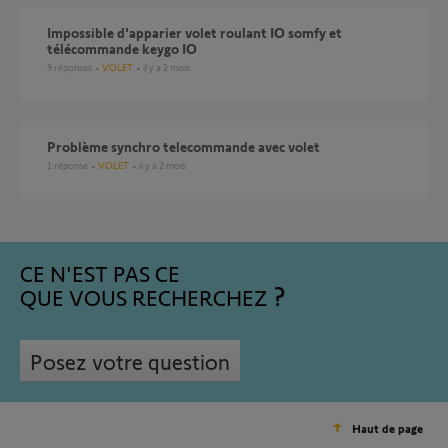
Impossible d'apparier volet roulant IO somfy et
télécommande keygo IO
9
réponses
VOLET
il y a 2 mois
Problème synchro telecommande avec volet
1
réponse
VOLET
il y a 2 mois
CE N'EST PAS CE
QUE VOUS RECHERCHEZ
Posez votre question
Haut de page