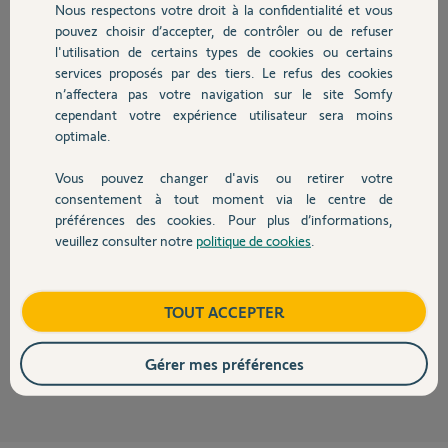
Merci,
Nous respectons votre droit à la confidentialité et vous
Chauffage
pouvez choisir d’accepter, de contrôler ou de refuser
l'utilisation de certains types de cookies ou certains
Flavien G.
services proposés par des tiers. Le refus des cookies
Autres produits
il y a presque 3 ans
n’affectera pas votre navigation sur le site Somfy
cependant votre expérience utilisateur sera moins
optimale.
Réponses
Vous pouvez changer d'avis ou retirer votre
Devis avec un pro
consentement à tout moment via le centre de
préférences des cookies. Pour plus d’informations,
Bonjour Flavien,
veuillez consulter notre
politique de cookies
.
Dans ce cas, je vous invite à contacter le service technique par
Contact
téléphone lorsque vous êtes sur place afin qu'il vous aide à paramétrer de
nouveau vos commandes individuelles au 0 820 055 055.
Boutique
TOUT ACCEPTER
Bonne journée,
Vanessa F.
il y a presque 3 ans
Gérer mes préférences