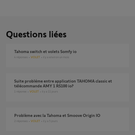
Questions liées
Tahoma switch et volets Somfy io
4
réponses
VOLET
il y a environ un mois
Suite probléme entre application TAHOMA classic et
télécommande AMY 1 RS100 io?
1
réponse
VOLET
il y a 11 jours
Problème avec la Tahoma et Smoove Origin IO
2
réponses
VOLET
il y a 5 jours