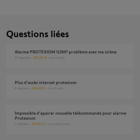
Questions liées
Alarme PROTEXIOM GSM? problème avec ma sirène
15
réponses
SÉCURITÉ
il y a 4 mois
plus d'accès internet protexiom
6
réponses
SÉCURITÉ
il y a 5 mois
Impossible d’apairer nouvelle télécommande pour alarme
Protexium
7
réponses
SÉCURITÉ
il y a plus d'un an