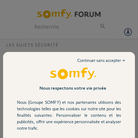
Particuliers
Professionnels
Forum
LES SUJETS SÉCURITÉ
Volet
Boîtier nu alarme 4 bouton ref 2400617
Continuer sans accepter →
Bonjour,
Portail
L’anneau plastique qui supporte les boîtiers
de notre alarme sont malheureusement
cassés et je ne trouve pas sur votre site
Garage
Nous respectons votre vie privée
uniquement les boîtiers.
J’aimerais remplacer uniquement les
Nous (Groupe SOMFY) et nos partenaires utilisons des
boîtiers puisque le circuit imprimé
Sécurité
technologies telles que les cookies sur notre site pour les
fonctionne très bien.
finalités suivantes: Personnaliser le contenu et les
Merci par avance pour votre aide et bonne
publicités, offrir une expérience personnalisée et analyser
journée
Domotique
notre trafic.
Xavier Leray