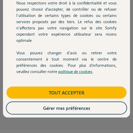
Nous respectons votre droit à la confidentialité et vous
Chauffage
pouvez choisir d’accepter, de contrôler ou de refuser
Xavier L.
l'utilisation de certains types de cookies ou certains
il y a presque 3 ans
services proposés par des tiers. Le refus des cookies
Autres produits
Participer au fil de discussion
n’affectera pas votre navigation sur le site Somfy
cependant votre expérience utilisateur sera moins
optimale.
Réponses
Vous pouvez changer d'avis ou retirer votre
Devis avec un pro
consentement à tout moment via le centre de
préférences des cookies. Pour plus d’informations,
Bonjour Xavier,
veuillez consulter notre
politique de cookies
.
Contact
Je suis navré mais nous ne faisons pas le boitier seul.
Vous allez devoir remplacer les télécommandes cassées.
Bonne journée,
Boutique
TOUT ACCEPTER
Quentin B.
il y a presque 3 ans
Gérer mes préférences