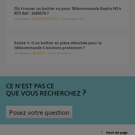
Où trouver un boitier nu pour Télécommande Keytis NS 4
RTS Réf : 2400576 ?
35
réponses
AUTRES PRODUITS
il y a presque 5 ans
Existe-t-il un boîtier en pièce détachée pour la
télécommande 4 boutons protexiom ?
20
réponses
SÉCURITÉ
il y a environ 6 ans
CE N'EST PAS CE
QUE VOUS RECHERCHEZ
Posez votre question
Haut de page