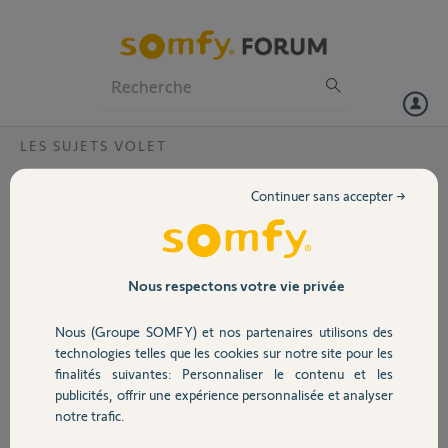
Particuliers
Professionnels
Forum
LES SUJETS VOLET
Volet
Pb téléchargement protocole io ?
Continuer sans accepter →
Bonjour,
Portail
Impossible d'appairer mes volets roulants rs100 Solar Io avec le kit de
connectivité..
D'après les techniciens Somfy cela viendrait de la box du kit ..la box
Garage
Nous respectons votre vie privée
n'arriverai pas à télécharger le protocole Io ,du coup envoi au sav
Es ce que ça vous est déjà arrivé ?
Nous (Groupe SOMFY) et nos partenaires utilisons des
Sécurité
technologies telles que les cookies sur notre site pour les
Merci
finalités suivantes: Personnaliser le contenu et les
publicités, offrir une expérience personnalisée et analyser
Domotique
Julien S.
notre trafic.
il y a presque 3 ans