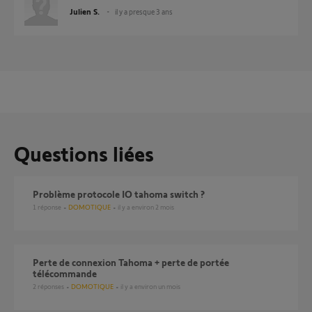
Julien S.
il y a presque 3 ans
Questions liées
Problème protocole IO tahoma switch ?
1
réponse
DOMOTIQUE
il y a environ 2 mois
perte de connexion Tahoma + perte de portée
télécommande
2
réponses
DOMOTIQUE
il y a environ un mois