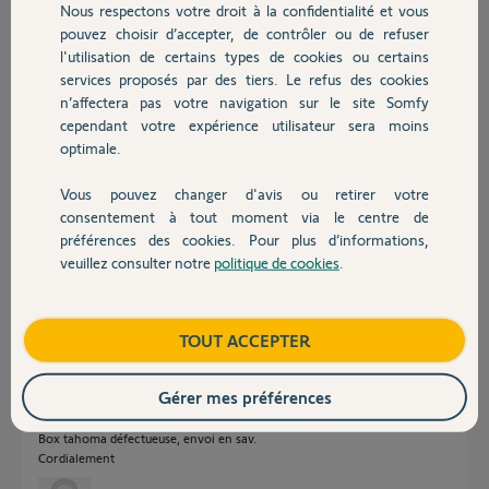
Participer au fil de discussion
Nous respectons votre droit à la confidentialité et vous
Chauffage
pouvez choisir d’accepter, de contrôler ou de refuser
l'utilisation de certains types de cookies ou certains
services proposés par des tiers. Le refus des cookies
Autres produits
Réponses
n’affectera pas votre navigation sur le site Somfy
cependant votre expérience utilisateur sera moins
optimale.
Bonjour
Impossible de savoir si c'est déjà arrivé. Ici on n'est pas au courant de
Vous pouvez changer d'avis ou retirer votre
Devis avec un pro
tout !
consentement à tout moment via le centre de
préférences des cookies. Pour plus d’informations,
Tenez-nous au courant.
veuillez consulter notre
politique de cookies
.
Bonne journée !
Contact
Jean-Luc B.
il y a presque 3 ans
Boutique
TOUT ACCEPTER
Gérer mes préférences
Maintenant vous savez que ça peut arriver .
Box tahoma défectueuse, envoi en sav.
Cordialement