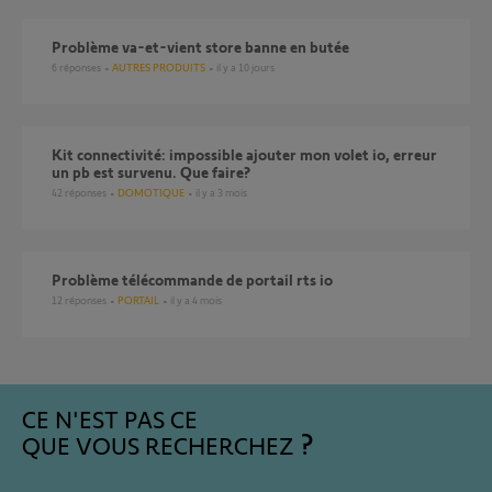
Problème va-et-vient store banne en butée
6
réponses
AUTRES PRODUITS
il y a 10 jours
Kit connectivité: impossible ajouter mon volet io, erreur
un pb est survenu. Que faire?
42
réponses
DOMOTIQUE
il y a 3 mois
Problème télécommande de portail rts io
12
réponses
PORTAIL
il y a 4 mois
CE N'EST PAS CE
QUE VOUS RECHERCHEZ