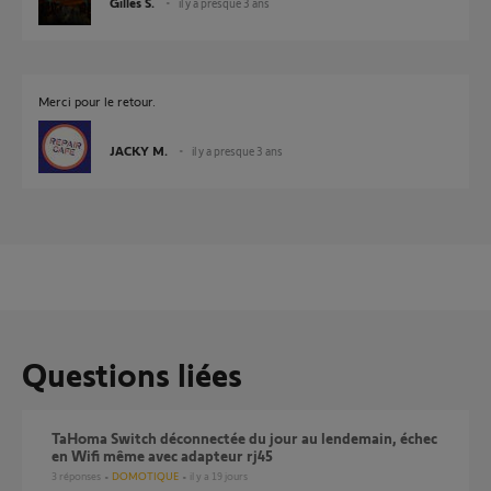
Gilles S.
il y a presque 3 ans
Merci pour le retour.
JACKY M.
il y a presque 3 ans
Questions liées
TaHoma Switch déconnectée du jour au lendemain, échec
en Wifi même avec adapteur rj45
3
réponses
DOMOTIQUE
il y a 19 jours