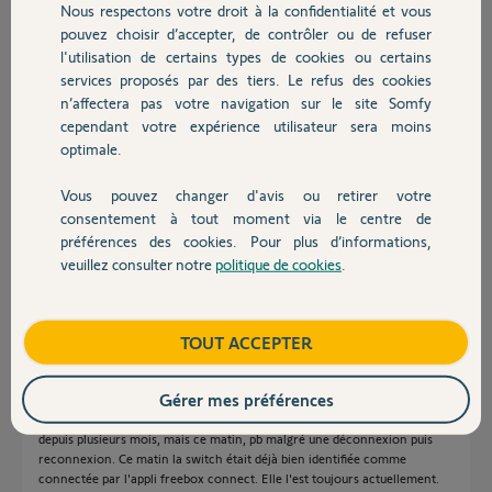
il y a presque 3 ans
Nous respectons votre droit à la confidentialité et vous
Chauffage
Participer au fil de discussion
pouvez choisir d’accepter, de contrôler ou de refuser
l'utilisation de certains types de cookies ou certains
services proposés par des tiers. Le refus des cookies
Autres produits
n’affectera pas votre navigation sur le site Somfy
Réponses
cependant votre expérience utilisateur sera moins
optimale.
Bonjour Gilles
Vous pouvez changer d'avis ou retirer votre
Devis avec un pro
Si vous avez une Freebox Pop avec son répéteur Wifi, essayez de
consentement à tout moment via le centre de
déconnecter le répéteur, et faite une reconnexion de la Switch.
préférences des cookies. Pour plus d’informations,
veuillez consulter notre
politique de cookies
.
Contact
JACKY M.
il y a presque 3 ans
Boutique
TOUT ACCEPTER
Bonjour,
Gérer mes préférences
J'ai une freebox delta, et la switch est posée sur la box delta, connectée
en wifi 2.4, donc elle ne passe pas pas un répéteur. Cela fonctionne ainsi
depuis plusieurs mois, mais ce matin, pb malgré une déconnexion puis
reconnexion. Ce matin la switch était déjà bien identifiée comme
connectée par l'appli freebox connect. Elle l'est toujours actuellement.