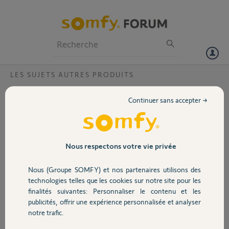
Particuliers
Professionnels
Forum
LES SUJETS AUTRES PRODUITS
Volet
Message BOX DECONNECTEE sur
Continuer sans accepter →
l'application, la box est visible sur le wifi
Portail
FREE
Bonjour,
Garage
Nous respectons votre vie privée
J'ai le message "Box déconnectée" sur l'application. La SWITCH est
parfaitement identifiée et mentionnée connectée sur l'appli
Freeconnect. J'ai fait une reconnexion de la SWITCH, le problème
Nous (Groupe SOMFY) et nos partenaires utilisons des
Sécurité
persiste. Probléme serveur chez SOMFY ??
technologies telles que les cookies sur notre site pour les
finalités suivantes: Personnaliser le contenu et les
Merci,
publicités, offrir une expérience personnalisée et analyser
Domotique
notre trafic.
Gilles S.