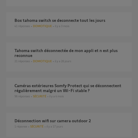
Box tahoma switch se deconnecte tout les jours
41
réponses
DOMOTIQUE
il y a 3 mois
Tahoma switch déconnectée de mon appli et n est plus
reconnue
21
réponses
DOMOTIQUE
il y a 26 jours
Caméras extérieures Somfy Protect qui se déconnectent
régulièrement malgré un Wi-Fi stable ?
96
réponses
SÉCURITÉ
il y a 4 mois
Déconnection wifi sur camera outdoor 2
1
réponse
SÉCURITÉ
il y a 17 jours