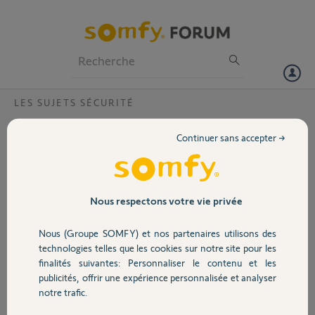
Particuliers
Professionnels
Forum
LES SUJETS SÉCURITÉ
Volet
Changement du link par un link advanced
Continuer sans accepter →
Bonjour,
Portail
Je souhaite remplacer mon link actuel par un advanced.
Qu est que cela implique comme modification sur mon installation?
Avez vous une offre commerciale à me proposer?
Garage
Nous respectons votre vie privée
Merci, bonne journée
Yo
Nous (Groupe SOMFY) et nos partenaires utilisons des
Sécurité
technologies telles que les cookies sur notre site pour les
Leo
finalités suivantes: Personnaliser le contenu et les
il y a presque 3 ans
publicités, offrir une expérience personnalisée et analyser
Domotique
Participer au fil de discussion
notre trafic.