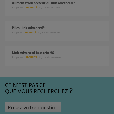
Alimentation secteur du link advanced ?
3
réponses
SÉCURITÉ
il y a environ 2 mois
Piles Link advanced?
1
réponse
SÉCURITÉ
il y a environ un mois
Link Advanced batterie HS
3
réponses
SÉCURITÉ
il y a environ un mois
CE N'EST PAS CE
QUE VOUS RECHERCHEZ
Posez votre question