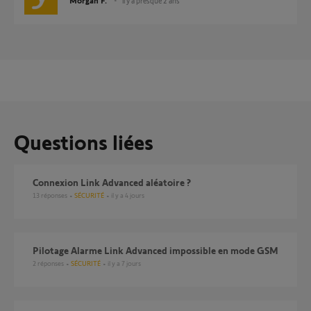
Morgan F.
il y a presque 2 ans
Questions liées
Connexion Link Advanced aléatoire ?
13
réponses
SÉCURITÉ
il y a 4 jours
Pilotage Alarme Link Advanced impossible en mode GSM
2
réponses
SÉCURITÉ
il y a 7 jours