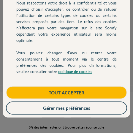
Nous respectons votre droit à la confidentialité et vous
Chauffage
pouvez choisir d’accepter, de contrôler ou de refuser
l'utilisation de certains types de cookies ou certains
services proposés par des tiers. Le refus des cookies
Autres produits
Bonjour Leo
n’affectera pas votre navigation sur le site Somfy
Pour votre installation, il faut supprimer le Link existant dans Mes
cependant votre expérience utilisateur sera moins
équipements, ce qui va supprimer la totalité de l'installation.
optimale.
Ensuite vous installez le Link essential et vous réinstaller comme au
premier jours tous les périphériques.
Vous pouvez changer d'avis ou retirer votre
Profitez en pour repartir avec des piles neuves sur tout les éléments.
Devis avec un pro
consentement à tout moment via le centre de
préférences des cookies. Pour plus d’informations,
JACKY M.
il y a presque 3 ans
veuillez consulter notre
politique de cookies
.
Contact
Boutique
TOUT ACCEPTER
Cette réponse vous a-t-elle aidé ?
Gérer mes préférences
NON
OUI
0%
des internautes ont trouvé cette réponse utile