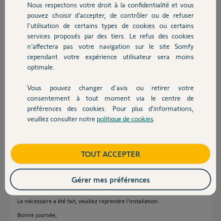
Nous respectons votre droit à la confidentialité et vous
Chauffage
Participer au fil de discussion
pouvez choisir d’accepter, de contrôler ou de refuser
l'utilisation de certains types de cookies ou certains
services proposés par des tiers. Le refus des cookies
Autres produits
n’affectera pas votre navigation sur le site Somfy
Réponses
cependant votre expérience utilisateur sera moins
optimale.
Bonjour Michel,
Vous pouvez changer d'avis ou retirer votre
Devis avec un pro
consentement à tout moment via le centre de
Je viens de vous envoyer un mail afin d'obtenir une preuve d'achat de
votre caméra.
préférences des cookies. Pour plus d’informations,
veuillez consulter notre
politique de cookies
.
Bonne journée,
Contact
Maud F.
il y a presque 3 ans
Boutique
TOUT ACCEPTER
Gérer mes préférences
Michel,
Le nécessaire a été fait, veuillez reprendre l'installation.
Bonne journée,