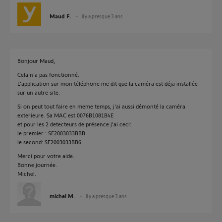
Maud F.
il y a presque 3 ans
Bonjour Maud,
Cela n'a pas fonctionné.
L'application sur mon téléphone me dit que la caméra est déja installée
sur un autre site.
Si on peut tout faire en meme temps, j'ai aussi démonté la caméra
exterieure. Sa MAC est 0076B1081B4E
et pour les 2 detecteurs de présence j'ai ceci:
le premier : SF2003033BBB
le second: SF2003033BB6
Merci pour votre aide.
Bonne journée.
Michel.
michel M.
il y a presque 3 ans