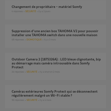
Changement de propriétaire - matériel Somfy
4
réponses
SÉCURITÉ
il y a 3 jours
Suppression d'une ancien box TAHOMA V2 pour pouvoir
installer une TAHOMA switch dans une nouvelle maison
48
réponses
DOMOTIQUE
il y a 3 mois
Outdoor Camera 2 (1875326A) : LED bleue clignotante, bip
au démarrage mais caméra introuvable dans Somfy
Protect
24
réponses
SÉCURITÉ
il y a environ 2 mois
Caméras extérieures Somfy Protect qui se déconnectent
régulièrement malgré un Wi-Fi stable ?
96
réponses
SÉCURITÉ
il y a 4 mois