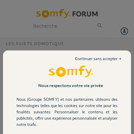
Particuliers
Professionnels
Forum
LES SUJETS DOMOTIQUE
Volet
possible de réinitialiser du matériel somfy
Continuer sans accepter →
installé dans une maison nouvellement
Portail
achetée?
Bonjour,
Garage
Nous respectons votre vie privée
Pourriez-vous réinitialiser la caméra d'interieur n00076B1051E4A. Je
n'ai plus de moyen de contacter l'ancien propriétaire (j'ai plusieurs
Nous (Groupe SOMFY) et nos partenaires utilisons des
Sécurité
autres appareils pour lesquels je vais faire le meme type de demande).
technologies telles que les cookies sur notre site pour les
finalités suivantes: Personnaliser le contenu et les
Merci,
publicités, offrir une expérience personnalisée et analyser
Domotique
notre trafic.
michel M.
il y a presque 3 ans