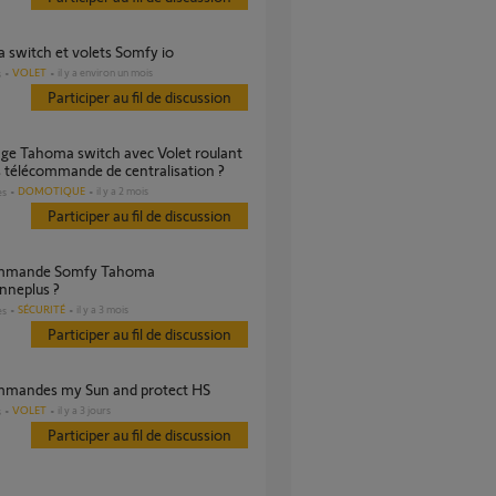
 switch et volets Somfy io
VOLET
il y a environ un mois
s
Participer au fil de discussion
 télécommande de centralisation ?
DOMOTIQUE
il y a 2 mois
es
Participer au fil de discussion
nneplus ?
SÉCURITÉ
il y a 3 mois
es
Participer au fil de discussion
ommandes my Sun and protect HS
VOLET
il y a 3 jours
s
Participer au fil de discussion