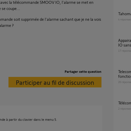
et avec la télécommande SMOOV IO, l'alarme se met en
e se coupe...
Tahoma
ande soit supprimée de l'alarme sachant que je ne la vois
4
réponse
alarme ?
Appairage Tahoma switch avec Volet roulant
IO sans
17
répons
Telecommande Somfy Tahoma
Partager cette question
fonctio
Participer au fil de discussion
20
répons
Téléc
2
réponse
e à partir du clavier dans le menu 5.