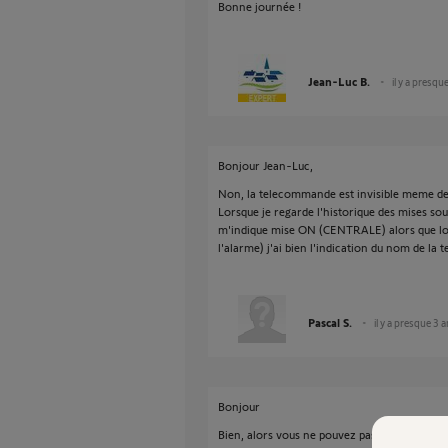
Bonne journée !
Jean-Luc B.
il y a presqu
Bonjour Jean-Luc,
Non, la telecommande est invisible meme depu
Lorsque je regarde l'historique des mises s
m'indique mise ON (CENTRALE) alors que lor
l'alarme) j'ai bien l'indication du nom de 
Pascal S.
il y a presque 3 
Bonjour
Bien, alors vous ne pouvez pas supprimer l'