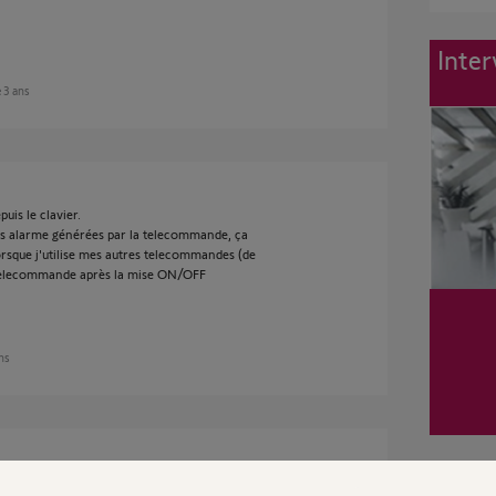
Inter
e 3 ans
is le clavier.
ous alarme générées par la telecommande, ça
sque j'utilise mes autres telecommandes (de
la telecommande après la mise ON/OFF
ans
alarme de la télécommande ?