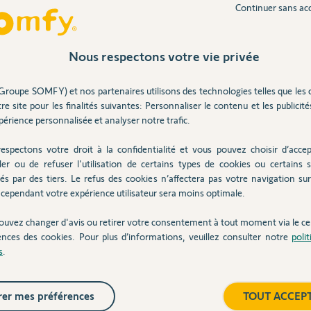
Continuer sans ac
Nous respectons votre vie privée
e 3 ans
Groupe SOMFY) et nos partenaires utilisons des technologies telles que les 
re site pour les finalités suivantes: Personnaliser le contenu et les publicités
érience personnalisée et analyser notre trafic.
imer.
espectons votre droit à la confidentialité et vous pouvez choisir d’accep
 + télécommande... pas simple de faire la
ler ou de refuser l'utilisation de certains types de cookies ou certains s
ns sont dans les combles.
és par des tiers. Le refus des cookies n’affectera pas votre navigation sur 
cependant votre expérience utilisateur sera moins optimale.
ans
ouvez changer d'avis ou retirer votre consentement à tout moment via le ce
ences des cookies. Pour plus d’informations, veuillez consulter notre
poli
s
.
apairage de la télécommande et ça ne change
 à la descente et l'éteint à la montée...
er mes préférences
TOUT ACCEP