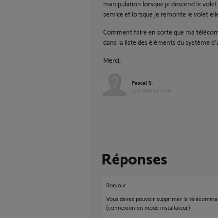
manipulation lorsque je descend le vol
service et lorsque je remonte le volet ell
Comment faire en sorte que ma télécomm
dans la liste des éléments du système d'
Merci,
Pascal S.
il y a presque 3 ans
Réponses
Bonjour
Vous devez pouvoir supprimer la télécommand
(connexion en mode installateur).