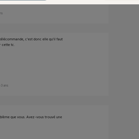
ans
télécommande, c'est donc elle qu'il faut
 cette tc.
e 3 ans
blème que vous. Avez-vous trouvé une