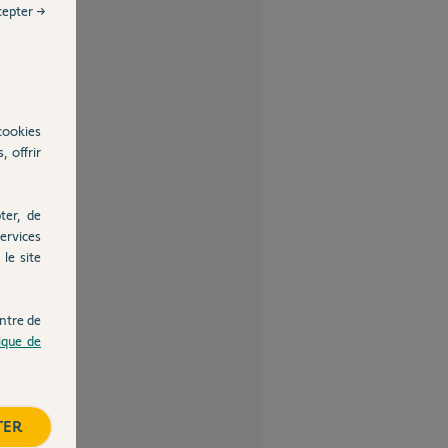
cepter →
cookies
, offrir
ter, de
ervices
le site
ntre de
tique de
TER