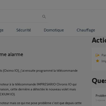
ge
Sécurité
Domotique
Chauffage
Acti
ume alarme
Par
Im
ets (Oximo IO), j'ai ensuite programmé la télécommande
Ques
u moteur à la télécommande IMPRESARIO Chronis IO qui
aison, cette dernière a détectée le nouveau volet mais
TEXIUM IO).
Probl
1
réponse
 moteur mais ce qui me pose problème c'est que depuis cette