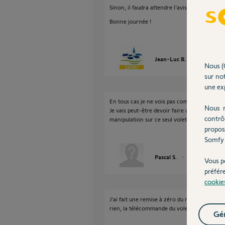
Sinon, il faudra attendre l'avis d'un Yellow.
Bonne journée !
Jean-Luc B.
il y a presqu
Nous (
sur not
une exp
En tous cas je ne vois pas comment la suppr
Nous r
Je vais peut-être devoir faire un reset volet
contrô
manipulation sur ce seul volet. Les connexio
propos
Somfy 
Pascal S.
il y a presque 3 
Vous p
préfér
cookie
J'ai fait une remise à zéro du moteur avec 
rien, la télécommande du volet active l'alarme
Gér