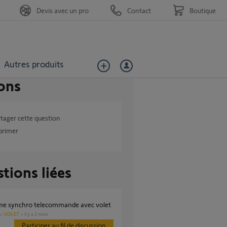
Devis avec un pro
Contact
Boutique
Autres produits
ons
tager cette question
primer
tions liées
ème synchro telecommande avec volet
VOLET
il y a 2 mois
Participer au fil de discussion