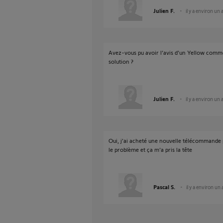
Julien F.
il y a environ un 
Avez-vous pu avoir l’avis d’un Yellow comm
solution ?
Julien F.
il y a environ un 
Oui, j'ai acheté une nouvelle télécommande 
le problème et ça m'a pris la tête
Pascal S.
il y a environ un 