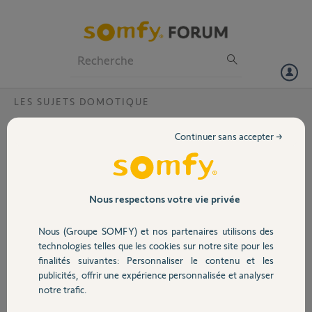
Particuliers
Professionnels
Forum
LES SUJETS DOMOTIQUE
Volet
Migration vers appication Tahoma by
Continuer sans accepter →
Somfy et enceintes Sonos (Tahoma v2)
Portail
Bonjour,
Propriétaire d'une Tahoma v2, j'ai effectué la
Garage
Nous respectons votre vie privée
migration de l'application Tahoma Classic vers
l'application Tahoma by Somfy.
Nous (Groupe SOMFY) et nos partenaires utilisons des
Sécurité
technologies telles que les cookies sur notre site pour les
Lors de la migration, il m'a été demandé de
finalités suivantes: Personnaliser le contenu et les
désappairer puis réappairer mes enceintes
publicités, offrir une expérience personnalisée et analyser
Sonos. Malheureusement, l'apparaige ne
Domotique
notre trafic.
s'effectue pas (message d'erreur ci-joint). Une
seule enceinte apparait et n'est plus