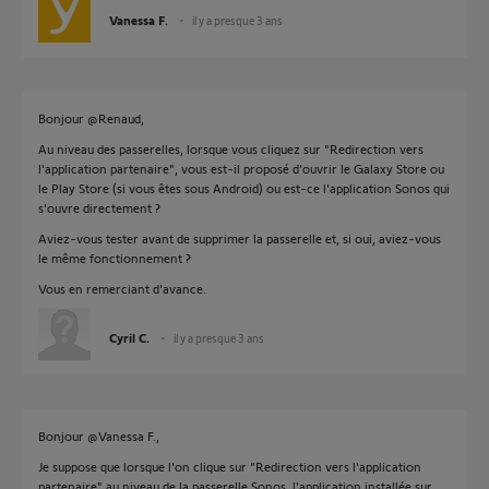
Vanessa F.
il y a presque 3 ans
Bonjour @Renaud,
Au niveau des passerelles, lorsque vous cliquez sur "Redirection vers
l'application partenaire", vous est-il proposé d'ouvrir le Galaxy Store ou
le Play Store (si vous êtes sous Android) ou est-ce l'application Sonos qui
s'ouvre directement ?
Aviez-vous tester avant de supprimer la passerelle et, si oui, aviez-vous
le même fonctionnement ?
Vous en remerciant d'avance.
Cyril C.
il y a presque 3 ans
Bonjour @Vanessa F.,
Je suppose que lorsque l'on clique sur "Redirection vers l'application
partenaire" au niveau de la passerelle Sonos, l'application installée sur