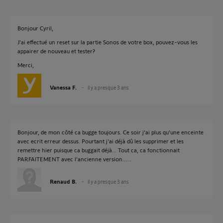
Bonjour Cyril,
J'ai effectué un reset sur la partie Sonos de votre box, pouvez-vous les
appairer de nouveau et tester?
Merci,
Vanessa F.
il y a presque 3 ans
Bonjour, de mon côté ca bugge toujours. Ce soir j'ai plus qu'une enceinte
avec ecrit erreur dessus. Pourtant j'ai déjà dû les supprimer et les
remettre hier puisque ca buggait déjà... Tout ca, ca fonctionnait
PARFAITEMENT avec l'ancienne version......
Renaud B.
il y a presque 3 ans