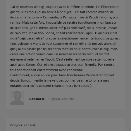
J'ai de nouveau un bug, toujours avec la même enceinte. J'ai l'impression
que tous les mois j'ai un soucis à ce sujet... J'ai fait comme d'habitude,
débranché Tahoma + l'enceinte, je l'ai supprimée de l'appli Tahoma, puis
remise. Mais cette fois, impossible de refaire fonctionner mon lanceur
de scénario : je l'ai même supprimé puis redéclaré, mais lorsque j'essaie
de rajouter une action Sonos, ca fait redémarrer l'appli. D'ailleurs il est
noté "déjà paramétré" lorsque je sélectionne l'enceinte Sonos, ce qui est
faux puisque je viens de tout supprimer et remettre. Je me suis alors dit
que j'allais passer par un scénario manuel pour contourner le bug, mais
créer une action Sonos dans un nouveau scénario manuel me fait
également redémarrer l'appli. C'est réellement pénible cette nouvelle
appli avec Sonos. Oui, elle est beaucoup plus user friendly. Par contre
tout fonctionnait correctement avec l'ancienne...
Evidemment, aucun soucis pour faire fonctionner l'appli directement
depuis Sonos, m'enfin je ne vais pas donner de smartphone à mes
enfants pour qu'ils puissent relancer leurs berceuses (:
Renaud B.
il y a plus de 2 ans
Bonjour Renaud,