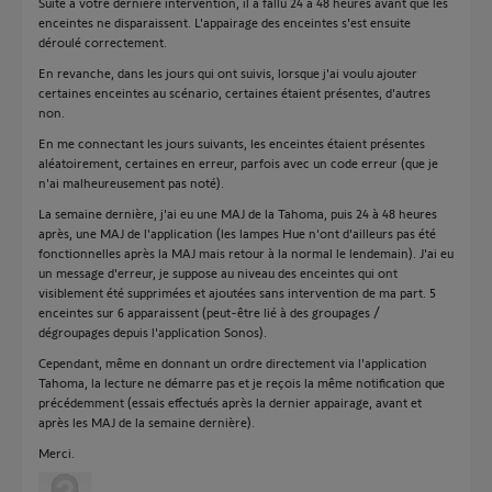
Suite à votre dernière intervention, il a fallu 24 à 48 heures avant que les
enceintes ne disparaissent. L'appairage des enceintes s'est ensuite
déroulé correctement.
En revanche, dans les jours qui ont suivis, lorsque j'ai voulu ajouter
certaines enceintes au scénario, certaines étaient présentes, d'autres
non.
En me connectant les jours suivants, les enceintes étaient présentes
aléatoirement, certaines en erreur, parfois avec un code erreur (que je
n'ai malheureusement pas noté).
La semaine dernière, j'ai eu une MAJ de la Tahoma, puis 24 à 48 heures
après, une MAJ de l'application (les lampes Hue n'ont d'ailleurs pas été
fonctionnelles après la MAJ mais retour à la normal le lendemain). J'ai eu
un message d'erreur, je suppose au niveau des enceintes qui ont
visiblement été supprimées et ajoutées sans intervention de ma part. 5
enceintes sur 6 apparaissent (peut-être lié à des groupages /
dégroupages depuis l'application Sonos).
Cependant, même en donnant un ordre directement via l'application
Tahoma, la lecture ne démarre pas et je reçois la même notification que
précédemment (essais effectués après la dernier appairage, avant et
après les MAJ de la semaine dernière).
Merci.