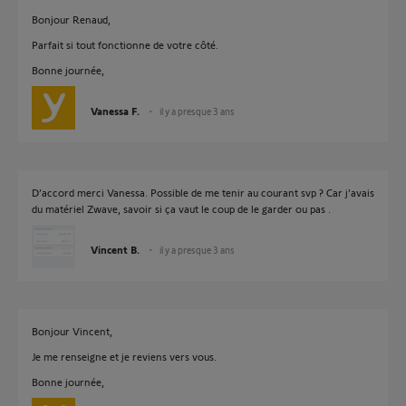
Bonjour Renaud,
Parfait si tout fonctionne de votre côté.
Bonne journée,
Vanessa F.
il y a presque 3 ans
D’accord merci Vanessa. Possible de me tenir au courant svp ? Car j’avais
du matériel Zwave, savoir si ça vaut le coup de le garder ou pas .
Vincent B.
il y a presque 3 ans
Bonjour Vincent,
Je me renseigne et je reviens vers vous.
Bonne journée,