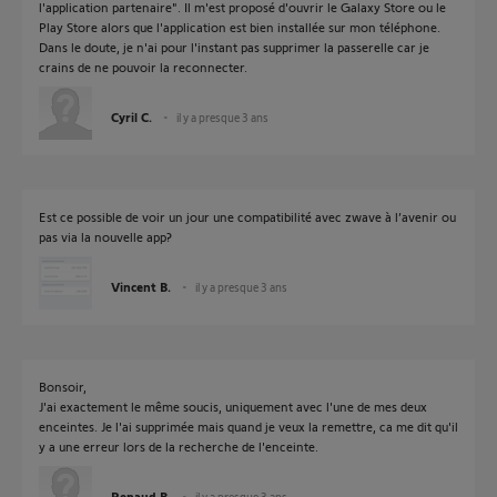
l'application partenaire". Il m'est proposé d'ouvrir le Galaxy Store ou le
Play Store alors que l'application est bien installée sur mon téléphone.
Dans le doute, je n'ai pour l'instant pas supprimer la passerelle car je
crains de ne pouvoir la reconnecter.
Cyril C.
il y a presque 3 ans
Est ce possible de voir un jour une compatibilité avec zwave à l’avenir ou
pas via la nouvelle app?
Vincent B.
il y a presque 3 ans
Bonsoir,
J'ai exactement le même soucis, uniquement avec l'une de mes deux
enceintes. Je l'ai supprimée mais quand je veux la remettre, ca me dit qu'il
y a une erreur lors de la recherche de l'enceinte.
Renaud B.
il y a presque 3 ans