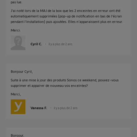
pas lue.
J'ai noté lors de la MAJ de la box que les 2 enceintes en erreur ont été
automatiquement supprimées (pop-up de notification en bas de l'écran
pendant l'installation) puis ajoutées. Elles n'apparaissent plus en erreur.
Merci.
Cyril C.
il y a plus de 2 ans
Bonjour Cyril,
Suite à une mise à jour des produits Sonos ce weekend, pouvez-vous
supprimer et appairer de nouveau vos enceintes?
Merci,
Vanessa F.
il y a plus de 2 ans
Bonjour,