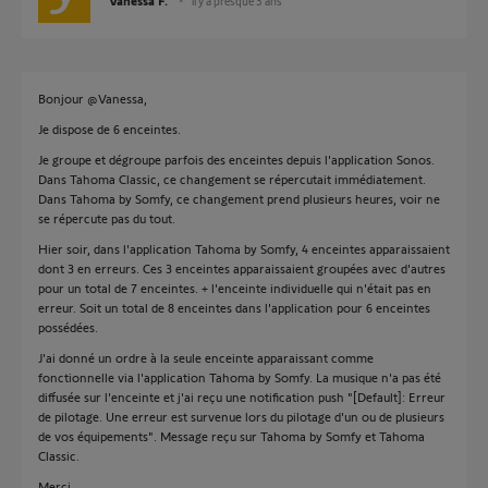
Vanessa F.
il y a presque 3 ans
Bonjour @Vanessa,
Je dispose de 6 enceintes.
Je groupe et dégroupe parfois des enceintes depuis l'application Sonos.
Dans Tahoma Classic, ce changement se répercutait immédiatement.
Dans Tahoma by Somfy, ce changement prend plusieurs heures, voir ne
se répercute pas du tout.
Hier soir, dans l'application Tahoma by Somfy, 4 enceintes apparaissaient
dont 3 en erreurs. Ces 3 enceintes apparaissaient groupées avec d'autres
pour un total de 7 enceintes. + l'enceinte individuelle qui n'était pas en
erreur. Soit un total de 8 enceintes dans l'application pour 6 enceintes
possédées.
J'ai donné un ordre à la seule enceinte apparaissant comme
fonctionnelle via l'application Tahoma by Somfy. La musique n'a pas été
diffusée sur l'enceinte et j'ai reçu une notification push "[Default]: Erreur
de pilotage. Une erreur est survenue lors du pilotage d'un ou de plusieurs
de vos équipements". Message reçu sur Tahoma by Somfy et Tahoma
Classic.
Merci.