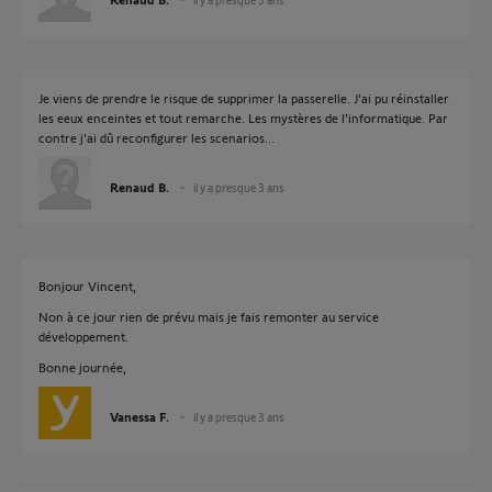
Je viens de prendre le risque de supprimer la passerelle. J'ai pu réinstaller
les eeux enceintes et tout remarche. Les mystères de l'informatique. Par
contre j'ai dû reconfigurer les scenarios...
Renaud B.
il y a presque 3 ans
Bonjour Vincent,
Non à ce jour rien de prévu mais je fais remonter au service
développement.
Bonne journée,
Vanessa F.
il y a presque 3 ans