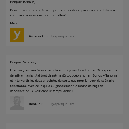
Bonjour Renaud,
Pouvez-vous me confirmer que les enceintes appairés à votre Tahoma
sont bien de nouveau fonctionnelles?
Merci,
Vanessa F.
il y a presque 3 ans
Bonjour Vanessa,
Hier soir, les deux Sonos semblaient toujours fonctionner, 24h après ma
dernière manip'. J'ai tout de même dû tout débrancher (Sonos + Tahoma)
et intervertir les deux enceintes de sorte que mon lanceur de scénario
fonctionne avec celle qui a eu globalement le moins de bugs de
déconnexion. A voir dans le temps, donc !
Renaud B.
il y a presque 3 ans