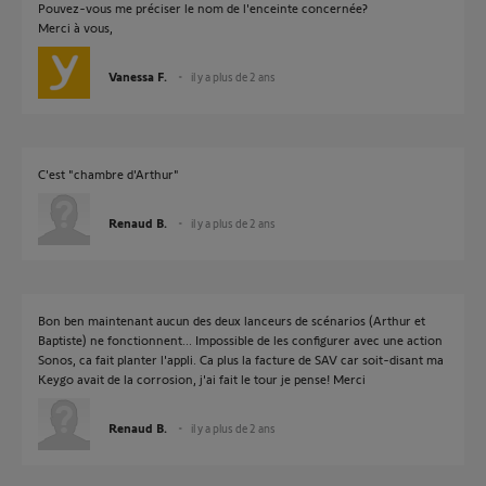
Pouvez-vous me préciser le nom de l'enceinte concernée?
Merci à vous,
Vanessa F.
il y a plus de 2 ans
C'est "chambre d'Arthur"
Renaud B.
il y a plus de 2 ans
Bon ben maintenant aucun des deux lanceurs de scénarios (Arthur et
Baptiste) ne fonctionnent... Impossible de les configurer avec une action
Sonos, ca fait planter l'appli. Ca plus la facture de SAV car soit-disant ma
Keygo avait de la corrosion, j'ai fait le tour je pense! Merci
Renaud B.
il y a plus de 2 ans