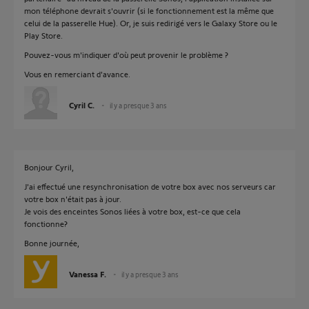
mon téléphone devrait s'ouvrir (si le fonctionnement est la même que
celui de la passerelle Hue). Or, je suis redirigé vers le Galaxy Store ou le
Play Store.
Pouvez-vous m'indiquer d'où peut provenir le problème ?
Vous en remerciant d'avance.
Cyril C.
il y a presque 3 ans
Bonjour Cyril,
J'ai effectué une resynchronisation de votre box avec nos serveurs car
votre box n'était pas à jour.
Je vois des enceintes Sonos liées à votre box, est-ce que cela
fonctionne?
Bonne journée,
Vanessa F.
il y a presque 3 ans