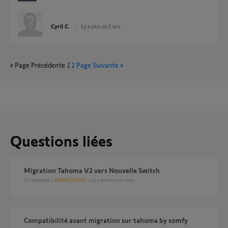
Cyril C.
il y a plus de 2 ans
« Page Précédente
1
2
Page Suivante »
Questions liées
Migration Tahoma V2 vers Nouvelle Switch
32
réponses
DOMOTIQUE
il y a environ un mois
compatibilité avant migration sur tahoma by somfy