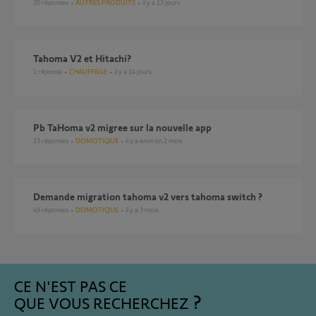
20
réponses
AUTRES PRODUITS
il y a 13 jours
Tahoma V2 et Hitachi?
1
réponse
CHAUFFAGE
il y a 14 jours
Pb TaHoma v2 migree sur la nouvelle app
23
réponses
DOMOTIQUE
il y a environ 2 mois
demande migration tahoma v2 vers tahoma switch ?
49
réponses
DOMOTIQUE
il y a 3 mois
CE N'EST PAS CE
QUE VOUS RECHERCHEZ