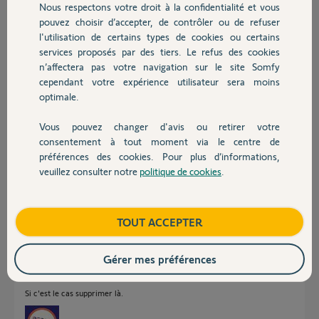
fonctionnelle (en pause).
Nous respectons votre droit à la confidentialité et vous
Chauffage
pouvez choisir d’accepter, de contrôler ou de refuser
Pouvez-vous m'indiquer la marche à suivre afin
l'utilisation de certains types de cookies ou certains
de pouvoir reconnecter mes enceintes ?
services proposés par des tiers. Le refus des cookies
Autres produits
n’affectera pas votre navigation sur le site Somfy
Vous en remerciant d'avance.
cependant votre expérience utilisateur sera moins
optimale.
Cyril
Vous pouvez changer d'avis ou retirer votre
Cyril C.
Devis avec un pro
consentement à tout moment via le centre de
il y a presque 3 ans
préférences des cookies. Pour plus d’informations,
veuillez consulter notre
politique de cookies
.
Contact
Réponses
Boutique
TOUT ACCEPTER
Bonjour Cyril
Gérer mes préférences
Vérifier dans le paramétrage (...) Mes autres passerelles si il n'y a pas une
passerelle SONOS.
Si c'est le cas supprimer là.