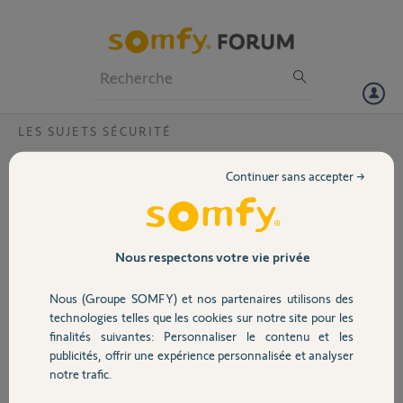
Particuliers
Professionnels
Forum
LES SUJETS SÉCURITÉ
Volet
Pourquoi l'activation intelligente ne
Continuer sans accepter →
fonctionne pas ?
Portail
Bonjour,
Je ne comprends pas pourquoi l'activation intelligente ne fonctionne
Garage
pas (Somfy One +), ni avec smartphone et avec smartphone et badge
Nous respectons votre vie privée
associé. Pourtant, j'ai une notification "Optimisation de l'activation
intelligente activée.
Nous (Groupe SOMFY) et nos partenaires utilisons des
Sécurité
technologies telles que les cookies sur notre site pour les
Merci,
finalités suivantes: Personnaliser le contenu et les
Frédéric
publicités, offrir une expérience personnalisée et analyser
Domotique
notre trafic.
FREDERIC P.
il y a presque 3 ans