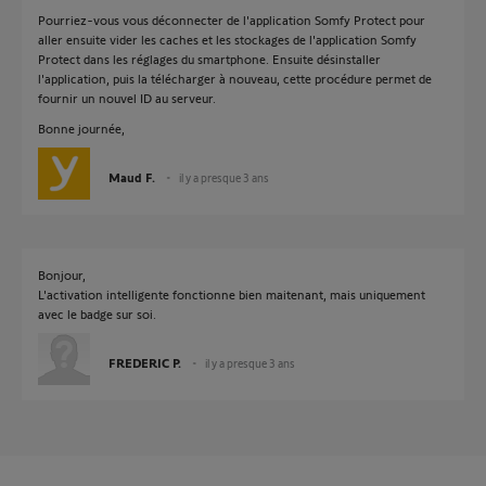
Pourriez-vous vous déconnecter de l'application Somfy Protect pour
aller ensuite vider les caches et les stockages de l'application Somfy
Protect dans les réglages du smartphone. Ensuite désinstaller
l'application, puis la télécharger à nouveau, cette procédure permet de
fournir un nouvel ID au serveur.
Bonne journée,
Maud F.
il y a presque 3 ans
Bonjour,
L'activation intelligente fonctionne bien maitenant, mais uniquement
avec le badge sur soi.
FREDERIC P.
il y a presque 3 ans