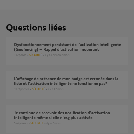
Questions liées
Dysfonctionnement persistant de l'activation intelligente
(Geofencing) – Rappel d'activation inopérant
1
réponse
SÉCURITÉ
il y a environ 2 mois
L’affichage de présence de mon badge est erronée dans la
liste et l’activation intelligente ne fonctionne pas?
10
réponses
SÉCURITÉ
il y a 12 mois
Je continue de recevoir des norification d'activation
intelligente même si elle n'esg plus activée
5
réponses
SÉCURITÉ
il y a 7 mois