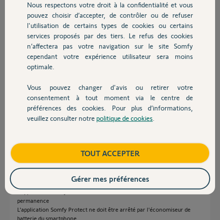
Nous respectons votre droit à la confidentialité et vous
Chauffage
Participer au fil de discussion
pouvez choisir d’accepter, de contrôler ou de refuser
l'utilisation de certains types de cookies ou certains
services proposés par des tiers. Le refus des cookies
Autres produits
n’affectera pas votre navigation sur le site Somfy
Réponses
cependant votre expérience utilisateur sera moins
optimale.
Bonjour Frédéric
Vous pouvez changer d'avis ou retirer votre
Les points suivants sont a vérifier
Devis avec un pro
consentement à tout moment via le centre de
Avoir posé un intellitag sur la porte d'entrée et qu'il soit enregistré
préférences des cookies. Pour plus d’informations,
comme telle.
veuillez consulter notre
politique de cookies
.
Contact
Dans Somfy Protect
.../Domicile: Vous devez avoir votre adresse exacte et vérifier que la
fonction Carte pointe bien sur votre maison.
Boutique
TOUT ACCEPTER
.../Réglage/Vie privée : Activer ma présence
.../Réglage/Activation intelligent : Le curseur bleu doit être activé
Gérer mes préférences
Dans le smartphone
L'application Somfy Protect doit avoir accès à la localisation en
permanence
L'application Somfy Protect ne doit être arrêté par l'économiseur de
batterie du smartphone